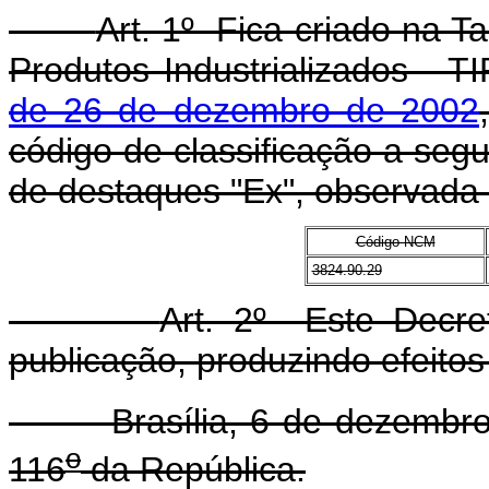
Art. 1º Fica criado na T
Produtos Industrializados - T
de 26 de dezembro de 2002
código de classificação a segu
de destaques "Ex", observada a
Código NCM
3824.90.29
Art. 2º Este Decre
publicação, produzindo efeitos 
Brasília, 6 de dezembro 
o
116
da República.