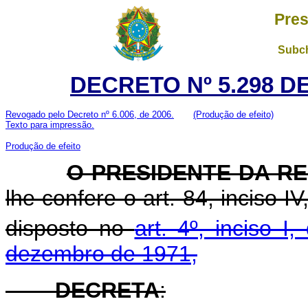
Pres
Subch
DECRETO Nº 5.298 D
Revogado pelo Decreto nº 6.006, de 2006.
(Produção de efeito)
Texto para impressão.
Produção de efeito
O PRESIDENTE DA R
lhe confere o art. 84, inciso I
disposto no
art. 4º, inciso I
dezembro de 1971,
DECRETA
: