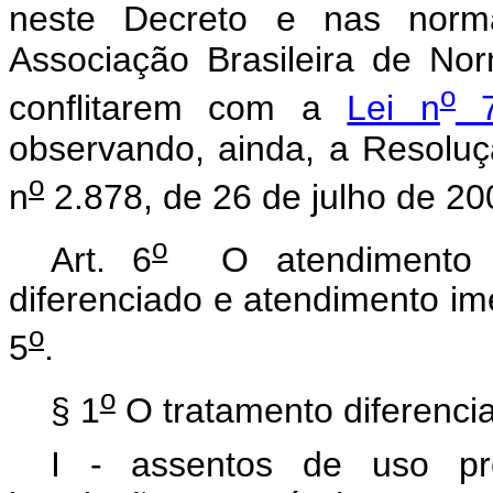
neste Decreto e nas norma
Associação Brasileira de N
o
conflitarem com a
Lei n
7
observando, ainda, a Resolu
o
n
2.878, de 26 de julho de 20
o
Art. 6
O atendimento pr
diferenciado e atendimento ime
o
5
.
o
§ 1
O tratamento diferenciad
I - assentos de uso pre