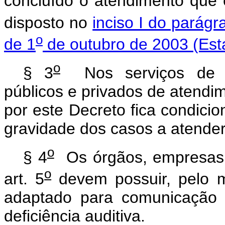
concluído o atendimento que
disposto no
inciso I do parágr
o
de 1
de outubro de 2003 (Esta
o
§ 3
Nos serviços de em
públicos e privados de atendim
por este Decreto fica condici
gravidade dos casos a atender
o
§ 4
Os órgãos, empresas e 
o
art. 5
devem possuir, pelo m
adaptado para comunicação 
deficiência auditiva.