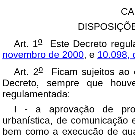
CA
DISPOSIÇÕ
o
Art. 1
Este Decreto regu
novembro de 2000
, e
10.098,
o
Art. 2
Ficam sujeitos ao 
Decreto, sempre que houve
regulamentada:
I - a aprovação de proj
urbanística, de comunicação e
bem como a execução de qua