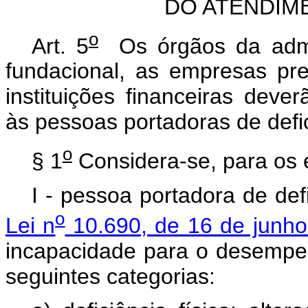
DO ATENDIM
o
Art. 5
Os órgãos da admini
fundacional, as empresas pre
instituições financeiras dever
às pessoas portadoras de defi
o
§ 1
Considera-se, para os e
I - pessoa portadora de def
o
Lei n
10.690, de 16 de junh
incapacidade para o desempe
seguintes categorias: