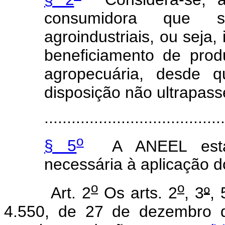
consumidora que s
agroindustriais, ou seja,
beneficiamento de prod
agropecuária, desde 
disposição não ultrapass
........................................
o
§ 5
A ANEEL esta
necessária à aplicação do
o
o
Art. 2
Os arts. 2
, 3
º
, 
4.550, de 27 de dezembro 