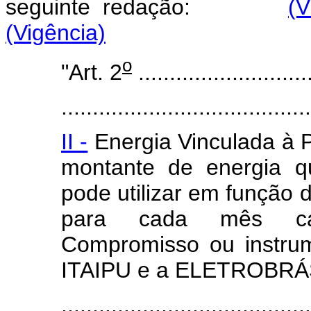
seguinte redação:
(V
(Vigência)
o
"
Art. 2
............................
........................................
II -
Energia Vinculada à P
montante de energia q
pode utilizar em função d
para cada mês cal
Compromisso ou instrum
ITAIPU e a ELETROBRÁ
........................................