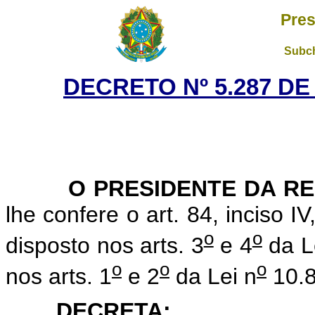
Pres
Subch
DECRETO Nº 5.287 DE
O PRESIDENTE DA RE
lhe confere o art. 84, inciso I
o
o
disposto nos arts. 3
e 4
da L
o
o
o
nos arts. 1
e 2
da Lei n
10.8
DECRETA: