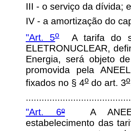
III - o serviço da dívida; 
IV - a amortização do cap
o
"Art. 5
A tarifa do se
ELETRONUCLEAR, definid
Energia, será objeto de 
promovida pela ANEEL
o
o
fixados no § 4
do art. 3
.....................................
"Art. 6
º
A ANEEL d
estabelecimento das ta