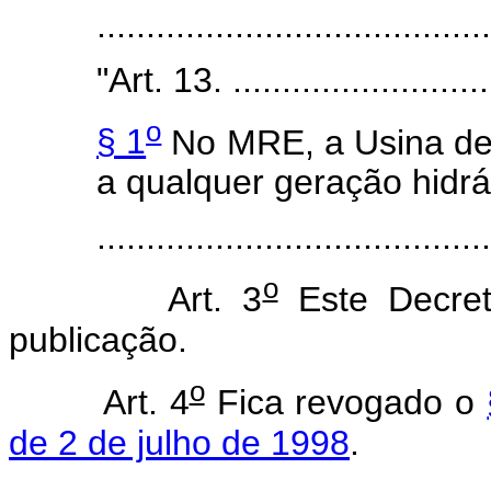
......................................
"
Art. 13. ...........................
o
§ 1
No MRE, a Usina de 
a qualquer geração hidrá
......................................
o
Art. 3
Este Decret
publicação.
o
Art. 4
Fica revogado o
de 2 de julho de 1998
.