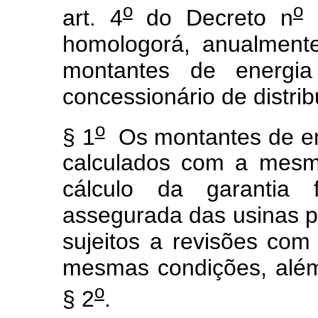
o
o
art. 4
do Decreto n
5
homologorá, anualmente
montantes de energia 
concessionário de distrib
o
§ 1
Os montantes de en
calculados com a mesm
cálculo da garantia f
assegurada das usinas p
sujeitos a revisões co
mesmas condições, além
o
§ 2
.