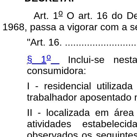
o
Art. 1
O art. 16 do De
1968, passa a vigorar com a s
"Art. 16. ...........................
o
§ 1
Inclui-se ne
consumidora:
I - residencial utilizad
trabalhador aposentado 
II - localizada em áre
atividades estabeleci
observados os seguintes