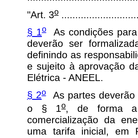
o
"Art. 3
............................
o
§ 1
As condições para 
deverão ser formalizad
definindo as responsabil
e sujeito à aprovação d
Elétrica - ANEEL.
o
§ 2
As partes deverão a
o
o § 1
, de forma a
comercialização da ene
uma tarifa inicial, em