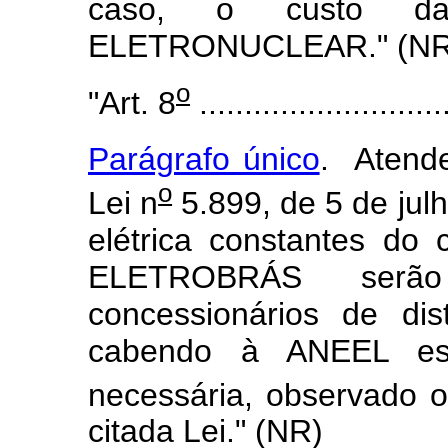
caso, o custo da
ELETRONUCLEAR." (NR
o
"Art. 8
............................
Parágrafo único
. Atende
o
Lei n
5.899, de 5 de jul
elétrica constantes do
ELETROBRÁS serão 
concessionários de dist
cabendo à ANEEL est
necessária, observado o
citada Lei." (NR)