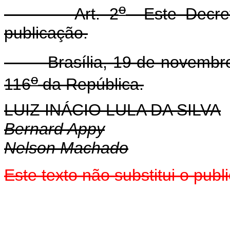
o
Art. 2
Este Decret
publicação.
Brasília, 19 de novembro
o
116
da República.
LUIZ INÁCIO LULA DA SILVA
Bernard Appy
Nelson Machado
Este texto não substitui o pub