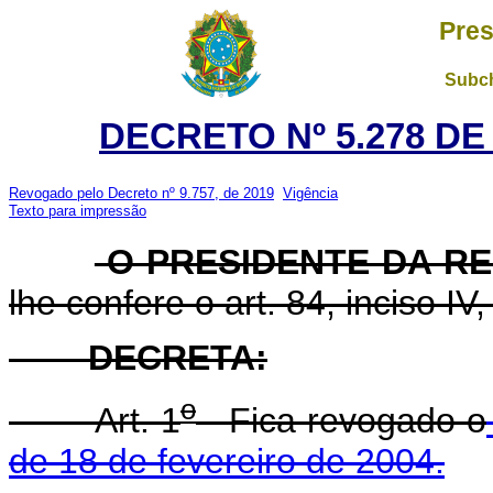
Pres
Subch
DECRETO Nº 5.278 DE
Revogado pelo Decreto nº 9.757, de 2019
Vigência
Texto para impressão
O PRESIDENTE DA R
lhe confere o art. 84, inciso IV
DECRETA:
o
Art. 1
Fica revogado o
de 18 de fevereiro de 2004.