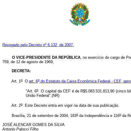
Revogado pelo Decreto nº 6.132, de 2007.
O VICE-PRESIDENTE DA REPÚBLICA
, no exercício do cargo de Pre
759, de 12 de agosto de 1969,
DECRETA:
o
o
Art. 1
O
art. 6
do Estatuto da Caixa Econômica Federal - CEF, apro
o
"Art. 6
O capital da CEF é de R$5.083.531.813,90 (cinco bilhõ
União Federal".(NR)
o
Art. 2
Este Decreto entra em vigor na data de sua publicação.
o
o
Brasília, 21 de setembro de 2004; 183
da Independência e 116
da Re
JOSÉ ALENCAR GOMES DA SILVA
Antonio Palocci Filho