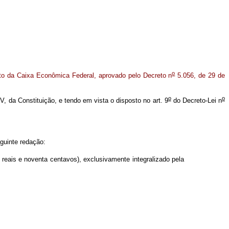
o
o da Caixa Econômica Federal, aprovado pelo Decreto n
5.056, de 29 de
o
o
IV, da Constituição, e tendo em vista o disposto no art. 9
do Decreto-Lei n
guinte redação:
 reais e noventa centavos), exclusivamente integralizado pela