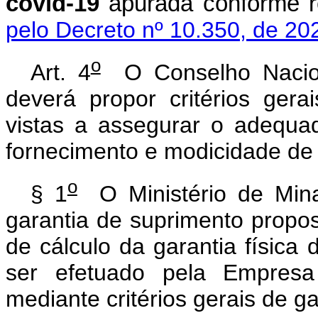
covid-19
apurada conform
pelo Decreto nº 10.350, de 20
o
Art. 4
O Conselho Naciona
deverá propor critérios ger
vistas a assegurar o adequado
fornecimento e modicidade de t
o
§ 1
O Ministério de Minas
garantia de suprimento propos
de cálculo da garantia físic
ser efetuado pela Empresa
mediante critérios gerais de g