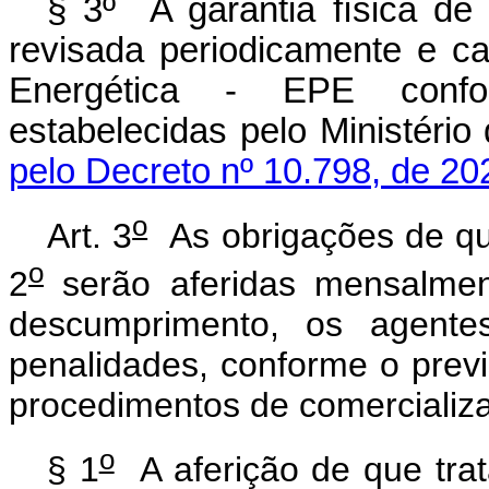
§ 3º A garantia física d
revisada periodicamente e c
Energética - EPE confor
estabelecidas pelo Minist
pelo Decreto nº 10.798, de 20
o
Art. 3
As obrigações de qu
o
2
serão aferidas mensalme
descumprimento, os agentes
penalidades, conforme o prev
procedimentos de comercializ
o
§ 1
A aferição de que tra