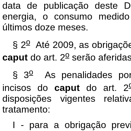
data de publicação deste D
energia, o consumo medido
últimos doze meses.
o
§ 2
Até 2009, as obrigações
o
caput
do art. 2
serão aferidas
o
§ 3
As penalidades por 
incisos do
caput
do art. 2
disposições vigentes relat
tratamento:
I - para a obrigação previ