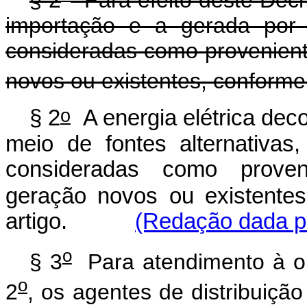
§ 2
Para efeito deste Decre
importação e a gerada por 
consideradas como provenien
novos ou existentes, conforme 
o
§ 2
A energia elétrica deco
meio de fontes alternativas
consideradas como prove
geração novos ou existentes
artigo.
(Redação dada pe
o
§ 3
Para atendimento à obr
o
2
, os agentes de distribuiç