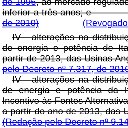
de 1996
, ao mercado regulado
inferior a três anos
de 2010)
(Revogado 
IV - alterações na distribu
de energia e potência de It
partir de 2013, das Usi
pelo Decreto nº 7.317, de 201
IV - alterações na distribu
de energia e potência da I
Incentivo às Fontes Alternativ
a partir do ano de 2013, das 
(Redação pelo Decreto nº 9.1