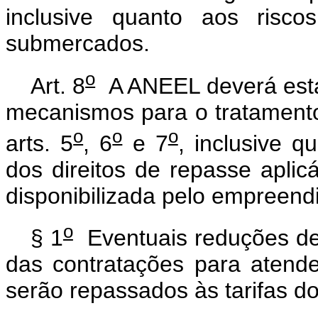
inclusive quanto aos risco
submercados.
o
Art. 8
A ANEEL deverá estab
mecanismos para o tratamento
o
o
o
arts. 5
, 6
e 7
, inclusive 
dos direitos de repasse apli
disponibilizada pelo empreend
o
§ 1
Eventuais reduções de 
das contratações para atende
serão repassados às tarifas do