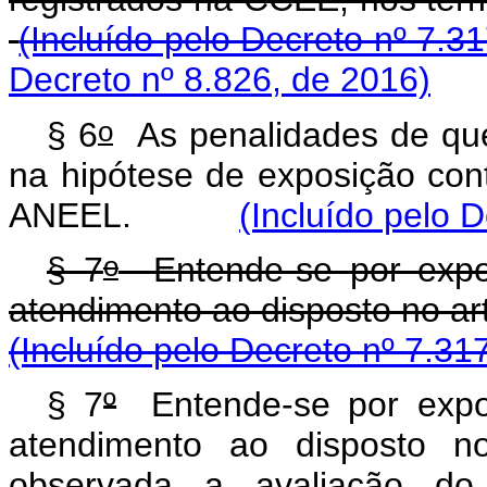
(Incluído pelo Decreto nº 7.3
Decreto nº 8.826, de 2016)
o
§ 6
As penalidades de que
na hipótese de exposição cont
ANEEL.
(Incluído pelo 
o
§ 7
Entende-se por exposi
atendimento ao disposto no art
(Incluído pelo Decreto nº 7.31
§ 7
º
Entende-se por exposi
atendimento ao disposto n
observada a avaliação d