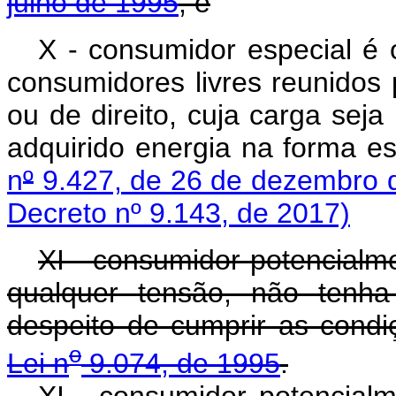
julho de 1995
; e
X - consumidor especial é 
consumidores livres reunidos
ou de direito, cuja carga sej
adquirido energia na forma e
n
º
9.427, de 26 de dezembro 
Decreto nº 9.143, de 2017)
XI - consumidor potencialme
qualquer tensão, não tenh
despeito de cumprir as condi
o
Lei n
9.074, de 1995
.