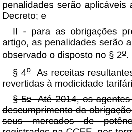
penalidades serão aplicáveis 
Decreto; e
II - para as obrigações pre
artigo, as penalidades serão ap
o
observado o disposto no § 2
.
o
§ 4
As receitas resultante
revertidas à modicidade tarifá
o
§ 5
Até 2014, os agentes f
descumprimento da obrigação
seus mercados de potênci
registrados na CCEE, nos term