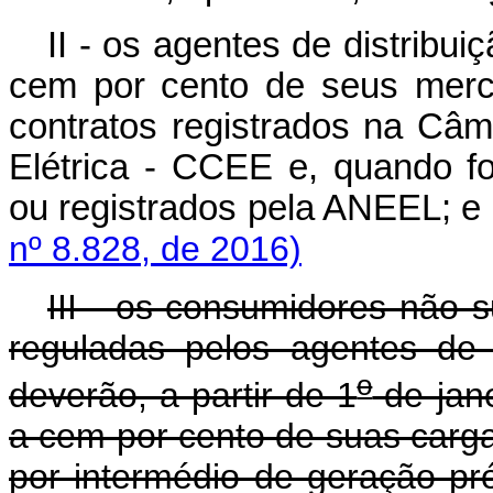
II - os agentes de distribu
cem por cento de seus merc
contratos registrados na Câ
Elétrica - CCEE e, quando f
ou registrados pela ANEEL; e
nº 8.828, de 2016)
III - os consumidores não 
reguladas pelos agentes de 
o
deverão, a partir de 1
de jane
a cem por cento de suas carga
por intermédio de geração pró