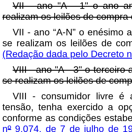
VII - ano "A - 1" o ano a
realizam os leilões de compra 
VII - ano “A-N” o enésimo 
se realizam os leilões de com
(Redação dada pelo Decreto n
VIII - ano "A - 3" o terceir
se realizam os leilões de comp
VIII - consumidor livre é
tensão, tenha exercido a op
conforme as condições estab
n
º
9.074, de 7 de julho de 1