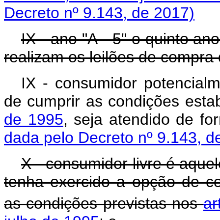
Decreto nº 9.143, de 2017)
IX - ano "A - 5" o quinto a
realizam os leilões de compra 
IX - consumidor potencialm
de cumprir as condições esta
de 1995
, seja atendido de fo
dada pelo Decreto nº 9.143, d
X - consumidor livre é aque
tenha exercido a opção de co
as condições previstas nos
ar