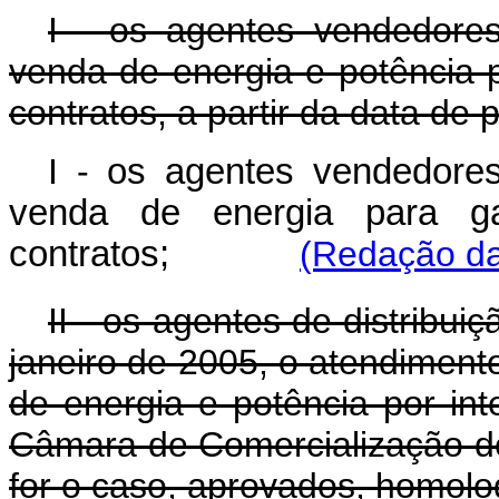
I - os agentes vendedores
venda de energia e potência 
contratos, a partir da data de
I -
os agentes vendedores
venda de energia para g
contratos;
(Redação da
II - os agentes de distribuiç
janeiro de 2005, o atendimen
de energia e potência por int
Câmara de Comercialização de
for o caso, aprovados, homolo