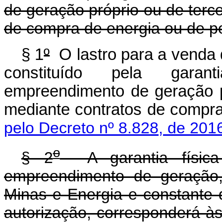
de geração próprio ou de terce
de compra de energia ou de po
§ 1
º
O lastro para a venda d
constituído pela garan
empreendimento de geração pr
mediante contratos de compra
pelo Decreto nº 8.828, de 201
o
§ 2
A garantia física
empreendimento de geração, 
Minas e Energia e constante 
autorização, corresponderá à