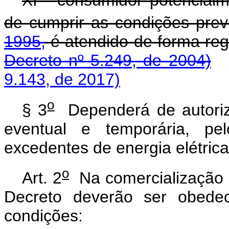
XI - consumidor potencialm
de cumprir as condições pre
1995,
é atendido de for
Decreto nº 5.249, de 2004)
9.143, de 2017)
o
§ 3
Dependerá de autoriz
eventual e temporária, pe
excedentes de energia elétrica
o
Art. 2
Na comercialização d
Decreto deverão ser obedec
condições: