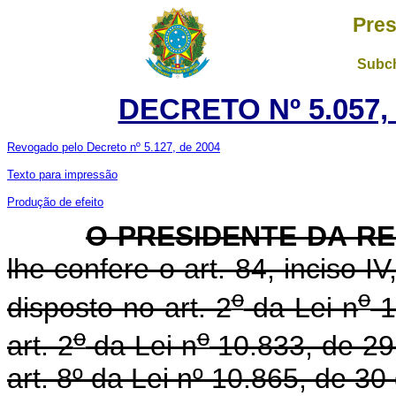
Pres
Subch
DECRETO Nº 5.057, 
Revogado pelo Decreto nº 5.127, de 2004
Texto para impressão
Produção de efeito
O PRESIDENTE DA R
lhe confere o art. 84, inciso I
o
o
disposto no art. 2
da Lei n
1
o
o
art. 2
da Lei n
10.833, de 29
art. 8º da Lei nº 10.865, de 30