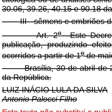
30.06, 39.26, 40.15 e 90.18 d
III - sêmens e embriões da
o
Art. 2
Este Decret
publicação, produzindo efei
o
ocorridos a partir de 1
de mai
Brasília, 30 de abril de 2
da República.
LUIZ INÁCIO LULA DA SILVA
Antonio Palocci Filho