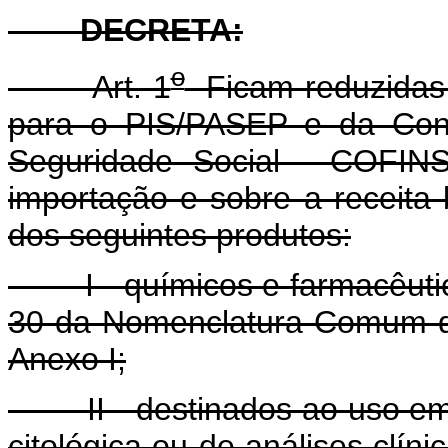
DECRETA:
o
Art. 1
Ficam reduzidas a
para o PIS/PASEP e da Cont
Seguridade Social - COFINS
importação e sobre a receita
dos seguintes produtos:
I - químicos e farmacêuticos
30 da Nomenclatura Comum d
Anexo I;
II - destinados ao uso em l
citológica ou de análises clíni