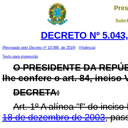
Pres
Subch
DECRETO Nº 5.043,
(Revogado pelo Decreto nº 10.086, de 2019)
(Vigência)
Texto para impressão
O PRESIDENTE DA REPÚBL
lhe confere o art. 84, inciso 
DECRETA:
Art. 1º A alínea "f" do inciso 
18 de dezembro de 2003
, pas