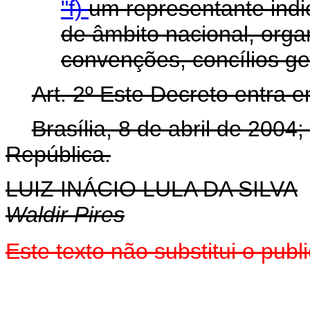
"f)
um representante indi
de âmbito nacional, org
convenções, concílios ge
Art. 2º Este Decreto entra 
Brasília, 8 de abril de 200
República.
LUIZ INÁCIO LULA DA SILVA
Waldir Pires
Este texto não substitui o pu