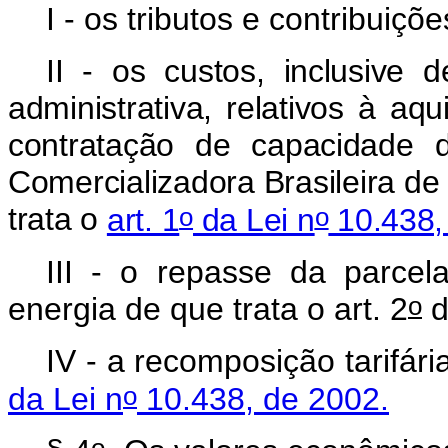
I - os tributos e contribuiçõ
II - os custos, inclusive d
administrativa, relativos à aq
contratação de capacidade 
Comercializadora Brasileira d
o
o
trata o
art. 1
da Lei n
10.438,
III - o repasse da parc
o
energia de que trata o art. 2
d
IV - a recomposição tarifári
o
da Lei n
10.438, de 2002.
o