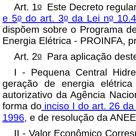
o
Art. 1
Este Decreto regula
o
o
o
e 5
do art. 3
da Lei n
10.4
dispõem sobre o Programa de 
Energia Elétrica - PROINFA, pr
o
Art. 2
Para aplicação dest
I - Pequena Central Hidr
geração de energia elétric
autorizativo da Agência Nacio
forma do
inciso I do art. 26 da
1996,
e de
resolução da ANEE
II - Valor Econômico Corre