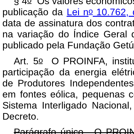
§ 4
Os valores econômicos
o
publicação da
Lei n
10.762, 
data de assinatura dos con
na variação do Índice Geral
publicado pela Fundação Getú
o
Art. 5
O PROINFA, institu
participação da energia elét
de Produtores Independente
em fontes eólica, pequenas ce
Sistema Interligado Nacional
Decreto.
Parágrafo único. O PROIN