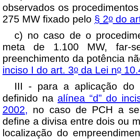
observados os procedimentos d
o
275 MW fixado pelo
§ 2
do art
c) no caso de o procedime
meta de 1.100 MW, far-s
preenchimento da potência nã
o
o
inciso I do art. 3
da Lei n
10.
III - para a aplicação do 
definido na
alínea “d” do inci
2002,
no caso de PCH a ser
define a divisa entre dois ou
localização do empreendimen