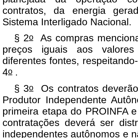
contratos, da energia gera
Sistema Interligado Nacional.
o
§ 2
As compras mencionada
preços iguais aos valores
diferentes fontes, respeitando
o
4
.
o
§ 3
Os contratos deverão s
Produtor Independente Autô
primeira etapa do PROINFA e n
contratações deverá ser dist
independentes autônomos e n