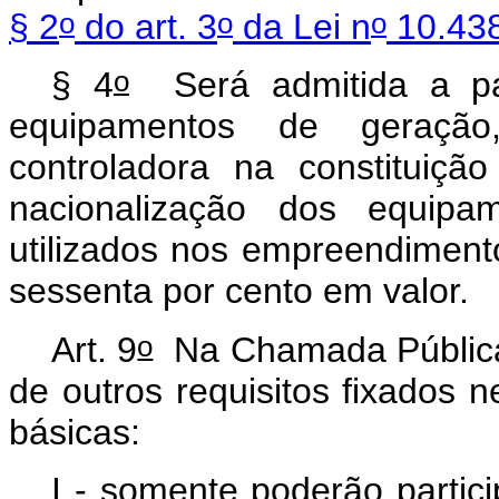
o
o
o
§ 2
do art. 3
da Lei n
10.438
o
§ 4
Será admitida a part
equipamentos de geração
controladora na constituiç
nacionalização dos equip
utilizados nos empreendimen
sessenta por cento em valor.
o
Art. 9
Na Chamada Públic
de outros requisitos fixados n
básicas:
I - somente poderão partic