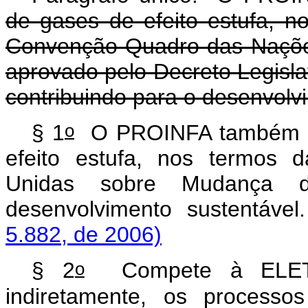
de gases de efeito estufa, n
Convenção-Quadro das Naçõe
aprovado pelo Decreto Legisla
contribuindo para o desenvolv
o
§ 1
O PROINFA também vis
efeito estufa, nos termos
Unidas sobre Mudança d
desenvolvimento sustentáve
5.882, de 2006)
o
§ 2
Compete à ELETRO
indiretamente, os processo