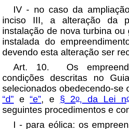
IV - no caso da ampliação
inciso III, a alteração da
instalação de nova turbina ou
instalada do empreendiment
devendo esta alteração ser r
Art. 10. Os empreendim
condições descritas no Gui
selecionados obedecendo-se 
o
“d”
e
“e”
, e
§ 2
, da Lei n
seguintes procedimentos e con
I - para eólica: os empree