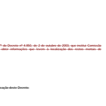
7º do Decreto nº 4.850, de 2 de outubro de 2003, que institui Comissão
de obter informações que levem à localização dos restos mortais de
licação deste Decreto.