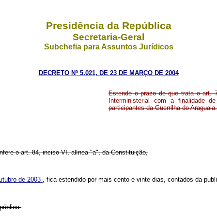
Presidência da República
Secretaria-Geral
Subchefia para Assuntos Jurídicos
DECRETO Nº 5.021, DE 23 DE MARÇO DE 2004
Estende o prazo de que trata o art. 
Interministerial com a finalidade 
participantes da Guerrilha do Araguaia.
fere o art. 84, inciso VI, alínea "a", da Constituição,
outubro de 2003
, fica estendido por mais cento e vinte dias, contados da pub
pública.