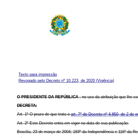
Texto para impressão
Revogado pelo Decreto nº 10.223, de 2020
(Vigência)
O PRESIDENTE DA REPÚBLICA
, no uso da atribuição que lhe con
DECRETA:
Art. 1º O prazo de que trata o
art. 7º do Decreto nº 4.850, de 2 de 
Art. 2º Este Decreto entra em vigor na data de sua publicação.
Brasília, 23 de março de 2004; 183º da Independência e 116º da Re