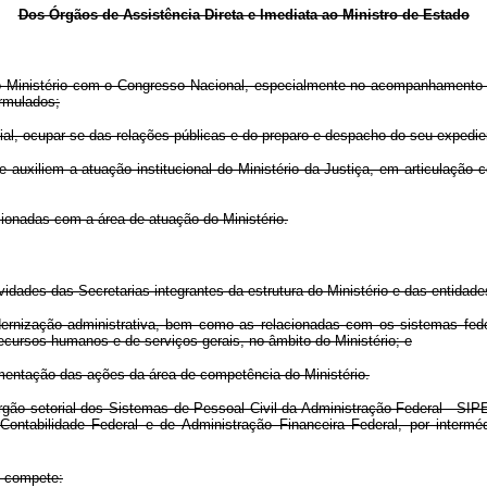
Dos Órgãos de Assistência Direta e Imediata ao Ministro de Estado
inistério com o Congresso Nacional, especialmente no acompanhamento de p
rmulados;
al, ocupar-se das relações públicas e do preparo e despacho do seu expedie
uxiliem a atuação institucional do Ministério da Justiça, em articulação 
ionadas com a área de atuação do Ministério.
ades das Secretarias integrantes da estrutura do Ministério e das entidades
ização administrativa, bem como as relacionadas com os sistemas federa
recursos humanos e de serviços gerais, no âmbito do Ministério; e
ementação das ações da área de competência do Ministério.
o setorial dos Sistemas de Pessoal Civil da Administração Federal - SIPE
ontabilidade Federal e de Administração Financeira Federal, por intermé
o compete: