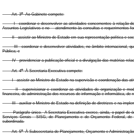
o
Art. 3
Ao Gabinete compete:
I - coordenar e desenvolver as atividades concernentes à relação do M
Assuntos Legislativos e no atendimento às consultas e requerimentos fo
II - assistir ao Ministro de Estado em sua representação política e soci
III - coordenar e desenvolver atividades, no âmbito internacional, que a
Pública; e
IV - providenciar a publicação oficial e a divulgação das matérias relac
o
Art. 4
À Secretaria-Executiva compete:
I - assistir ao Ministro de Estado na supervisão e coordenação das ativid
II - supervisionar e coordenar as atividades de organização e modern
financeira, de administração dos recursos de informação e informática, de 
III - auxiliar o Ministro de Estado na definição de diretrizes e na impl
Parágrafo único. A Secretaria-Executiva exerce, ainda, o papel de órgã
Serviços Gerais - SISG, de Planejamento e de Orçamento Federal, de C
subordinada.
o
Art. 5
À Subsecretaria de Planejamento, Orçamento e Administraçã