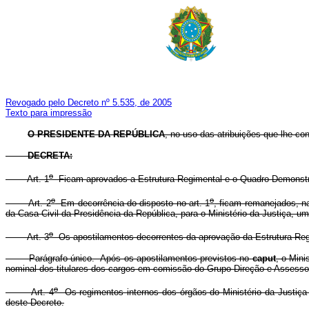
Revogado pelo Decreto nº 5.535, de 2005
Texto para impressão
O PRESIDENTE DA REPÚBLICA
, no uso das atribuições que lhe conf
DECRETA:
o
Art. 1
Ficam aprovados a Estrutura Regimental e o Quadro Demonstrat
o
o
Art. 2
Em decorrência do disposto no art. 1
, ficam remanejados, n
da Casa Civil da Presidência da República, para o Ministério da Justiça
o
Art. 3
Os apostilamentos decorrentes da aprovação da Estrutura Regim
Parágrafo único. Após os apostilamentos previstos no
caput
, o Mini
nominal dos titulares dos cargos em comissão do Grupo-Direção e Assessor
o
Art. 4
Os regimentos internos dos órgãos do Ministério da Justiça 
deste Decreto.