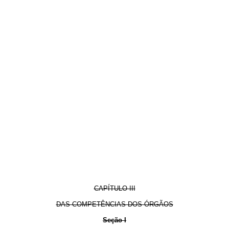
CAPÍTULO III
DAS COMPETÊNCIAS DOS ÓRGÃOS
Seção I