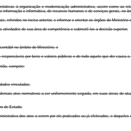
lativas à organização e modernização administrativa, assim como as rel
de informação e informática, de recursos humanos e de serviços gerais, no âm
 referidos no inciso anterior, e informar e orientar os órgãos do Ministéri
atividades de sua área de competência e submetê-los a decisão superior;
ntábil no âmbito do Ministério; e
onsáveis por bens e valores públicos e de todo aquele que der causa a perd
União, compete:
idades vinculadas;
os demais atos normativos a ser uniformemente seguida, em suas áreas de at
ro de Estado;
nistrativa dos atos a serem por ele praticados ou já efetivados, e daqueles 