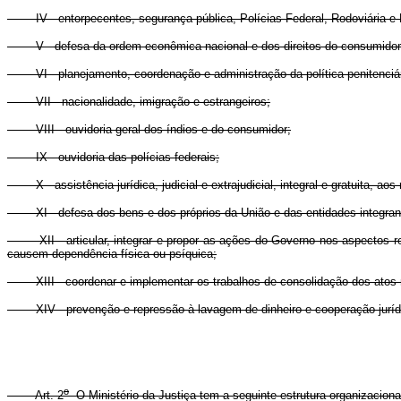
IV - entorpecentes, segurança pública, Polícias Federal, Rodoviária e Fer
V - defesa da ordem econômica nacional e dos direitos do consumidor
VI - planejamento, coordenação e administração da política penitenciár
VII - nacionalidade, imigração e estrangeiros;
VIII - ouvidoria-geral dos índios e do consumidor;
IX - ouvidoria das polícias federais;
X - assistência jurídica, judicial e extrajudicial, integral e gratuita, ao
XI - defesa dos bens e dos próprios da União e das entidades integrante
XII - articular, integrar e propor as ações do Governo nos aspectos rela
causem dependência física ou psíquica;
XIII - coordenar e implementar os trabalhos de consolidação dos atos n
XIV - prevenção e repressão à lavagem de dinheiro e cooperação jurídic
o
Art. 2
O Ministério da Justiça tem a seguinte estrutura organizaciona