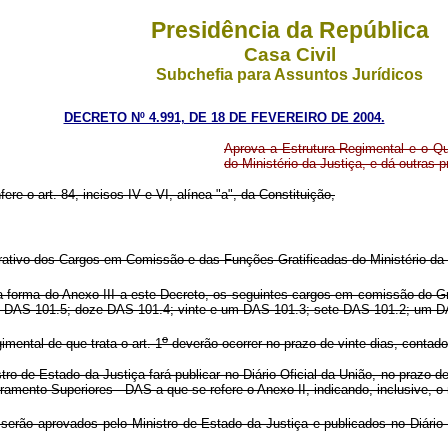
Presidência da República
Casa Civil
Subchefia para Assuntos Jurídicos
DECRETO Nº 4.991, DE 18 DE FEVEREIRO DE 2004.
Aprova a Estrutura Regimental e o Q
do Ministério da Justiça, e dá outras p
ere o art. 84, incisos IV e VI, alínea "a", da Constituição,
ivo dos Cargos em Comissão e das Funções Gratificadas do Ministério da Ju
a forma do Anexo III a este Decreto, os seguintes cargos em comissão do 
, um DAS 101.5; doze DAS 101.4; vinte e um DAS 101.3; sete DAS 101.2; um
o
ental de que trata o art. 1
deverão ocorrer no prazo de vinte dias, contado
stro de Estado da Justiça fará publicar no Diário Oficial da União, no prazo d
amento Superiores - DAS a que se refere o Anexo II, indicando, inclusive, 
serão aprovados pelo Ministro de Estado da Justiça e publicados no Diário 