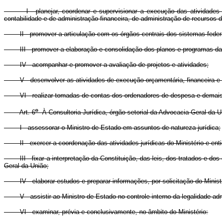
I - planejar, coordenar e supervisionar a execução das atividades re
contabilidade e de administração financeira, de administração de recursos 
II - promover a articulação com os órgãos centrais dos sistemas federais,
III - promover a elaboração e consolidação dos planos e programas das 
IV - acompanhar e promover a avaliação de projetos e atividades;
V - desenvolver as atividades de execução orçamentária, financeira e co
VI - realizar tomadas de contas dos ordenadores de despesa e demais resp
o
Art. 6
À Consultoria Jurídica, órgão setorial da Advocacia-Geral da 
I - assessorar o Ministro de Estado em assuntos de natureza jurídica;
II - exercer a coordenação das atividades jurídicas do Ministério e ent
III - fixar a interpretação da Constituição, das leis, dos tratados e d
Geral da União;
IV - elaborar estudos e preparar informações, por solicitação do Minist
V - assistir ao Ministro de Estado no controle interno da legalidade admi
VI - examinar, prévia e conclusivamente, no âmbito do Ministério: