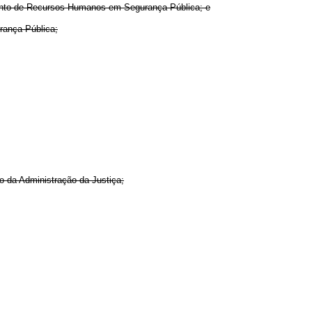
to de Recursos Humanos em Segurança Pública; e
ança Pública;
da Administração da Justiça;