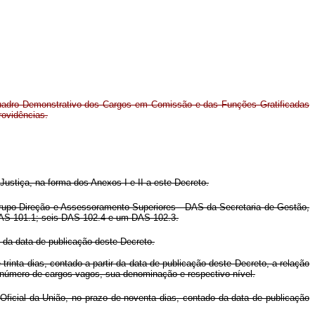
uadro Demonstrativo dos Cargos em Comissão e das Funções Gratificadas
rovidências.
stiça, na forma dos Anexos I e II a este Decreto.
Grupo-Direção e Assessoramento Superiores - DAS da Secretaria de Gestão,
 DAS 101.1; seis DAS 102.4 e um DAS 102.3.
 da data de publicação deste Decreto.
e trinta dias, contado a partir da data de publicação deste Decreto, a relação
o número de cargos vagos, sua denominação e respectivo nível.
Oficial da União, no prazo de noventa dias, contado da data de publicação