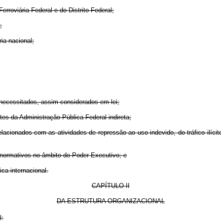
roviária Federal e do Distrito Federal;
;
ia nacional;
s necessitados, assim considerados em lei;
s da Administração Pública Federal indireta;
cionados com as atividades de repressão ao uso indevido, do tráfico ilíci
ormativos no âmbito do Poder Executivo; e
a internacional.
CAPÍTULO II
DA ESTRUTURA ORGANIZACIONAL
l: