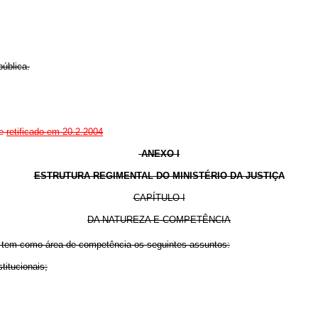
ública.
 e
retificado em 20.2.2004
ANEXO I
ESTRUTURA REGIMENTAL DO MINISTÉRIO DA JUSTIÇA
CAPÍTULO I
DA NATUREZA E COMPETÊNCIA
a, tem como área de competência os seguintes assuntos:
titucionais;