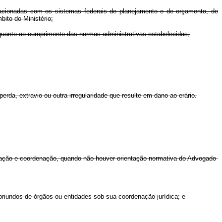
acionadas com os sistemas federais de planejamento e de orçamento, de
bito do Ministério;
o quanto ao cumprimento das normas administrativas estabelecidas;
a, extravio ou outra irregularidade que resulte em dano ao erário.
uação e coordenação, quando não houver orientação normativa do Advogado-
oriundos de órgãos ou entidades sob sua coordenação jurídica; e