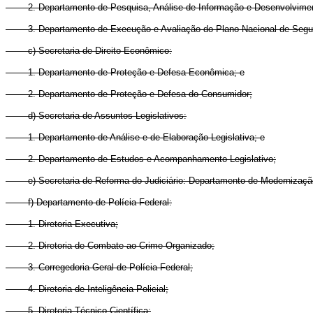
2. Departamento de Pesquisa, Análise de Informação e Desenvolvimen
3. Departamento de Execução e Avaliação do Plano Nacional de Segur
c) Secretaria de Direito Econômico:
1. Departamento de Proteção e Defesa Econômica; e
2. Departamento de Proteção e Defesa do Consumidor;
d) Secretaria de Assuntos Legislativos:
1. Departamento de Análise e de Elaboração Legislativa; e
2. Departamento de Estudos e Acompanhamento Legislativo;
e) Secretaria de Reforma do Judiciário: Departamento de Modernização 
f) Departamento de Polícia Federal:
1. Diretoria-Executiva;
2. Diretoria de Combate ao Crime Organizado;
3. Corregedoria-Geral de Polícia Federal;
4. Diretoria de Inteligência Policial;
5. Diretoria Técnico-Científica;