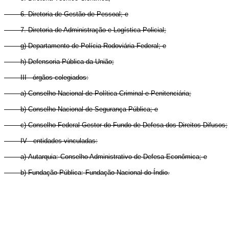
6. Diretoria de Gestão de Pessoal; e
7. Diretoria de Administração e Logística Policial;
g) Departamento de Polícia Rodoviária Federal; e
h) Defensoria Pública da União;
III - órgãos colegiados:
a) Conselho Nacional de Política Criminal e Penitenciária;
b) Conselho Nacional de Segurança Pública; e
c) Conselho Federal Gestor do Fundo de Defesa dos Direitos Difusos;
IV - entidades vinculadas:
a) Autarquia: Conselho Administrativo de Defesa Econômica; e
b) Fundação Pública: Fundação Nacional do Índio.