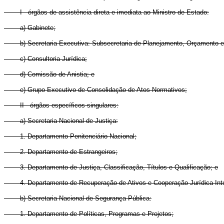
I - órgãos de assistência direta e imediata ao Ministro de Estado:
a) Gabinete;
b) Secretaria-Executiva: Subsecretaria de Planejamento, Orçamento e 
c) Consultoria Jurídica;
d) Comissão de Anistia; e
e) Grupo Executivo de Consolidação de Atos Normativos;
II - órgãos específicos singulares:
a) Secretaria Nacional de Justiça:
1. Departamento Penitenciário Nacional;
2. Departamento de Estrangeiros;
3. Departamento de Justiça, Classificação, Títulos e Qualificação; e
4. Departamento de Recuperação de Ativos e Cooperação Jurídica Inte
b) Secretaria Nacional de Segurança Pública:
1. Departamento de Políticas, Programas e Projetos;