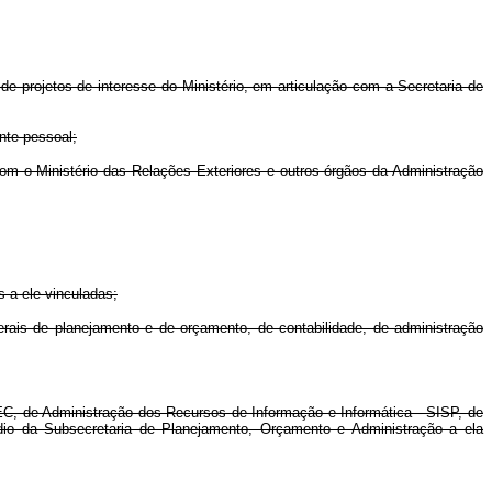
rojetos de interesse do Ministério, em articulação com a Secretaria de
nte pessoal;
com o Ministério das Relações Exteriores e outros órgãos da Administração
 a ele vinculadas;
is de planejamento e de orçamento, de contabilidade, de administração
C, de Administração dos Recursos de Informação e Informática - SISP, de
dio da Subsecretaria de Planejamento, Orçamento e Administração a ela