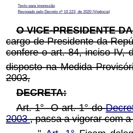
Texto para impressão
Revogado pelo Decreto nº 10.223, de 2020
(Vigência)
O VICE-PRESIDENTE D
cargo de Presidente da Repúb
confere o art. 84, inciso IV,
disposto na Medida Provisó
2003,
DECRETA:
Art. 1° O art. 1° do
Decre
2003
, passa a vigorar com a