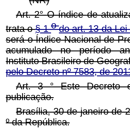
Art. 2°
O índice de atuali
o
trata o
§ 1
do art. 13 da Lei
será o Índice Nacional de P
acumulado no período ant
Instituto Brasileiro de Geogra
pelo Decreto nº 7583, de 201
Art. 3
°
Este Decreto 
publicação.
Brasília, 30 de janeiro de
º
da República.