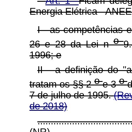
"
Art. 1°
Ficam dele
Energia Elétrica - ANEE
I - as competências e
o
26 e 28 da Lei n
9
1996; e
II -
a definição do "
o
o
tratam os §§ 2
e 3
d
7 de julho de 1995.
(Rev
de 2018)
...................................
(NR)