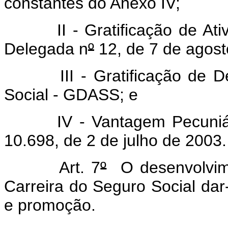
constantes do Anexo IV;
II - Gratificação de Ativid
Delegada n
º
12, de 7 de agost
III - Gratificação de Des
Social - GDASS; e
IV - Vantagem Pecuniária I
10.698, de 2 de julho de 2003.
Art. 7
º
O desenvolvime
Carreira do Seguro Social dar
e promoção.