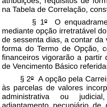
atribuições, requisitos de for
na Tabela de Correlação, const
§ 1
º
O enquadramen
mediante opção irretratável do
de sessenta dias, a contar da 
forma do Termo de Opção, con
financeiros vigorarão a parti
de Vencimento Básico referida
§ 2
º
A opção pela Carreir
às parcelas de valores inco
administrativa ou judicia
adiantamento pecuniário de 