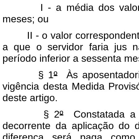
I - a média dos valores 
meses; ou
II - o valor correspondente 
a que o servidor faria jus 
período inferior a sessenta me
§ 1
º
Às aposentadori
vigência desta Medida Provisór
deste artigo.
§ 2
º
Constatada a 
decorrente da aplicação do d
diferença será paga como