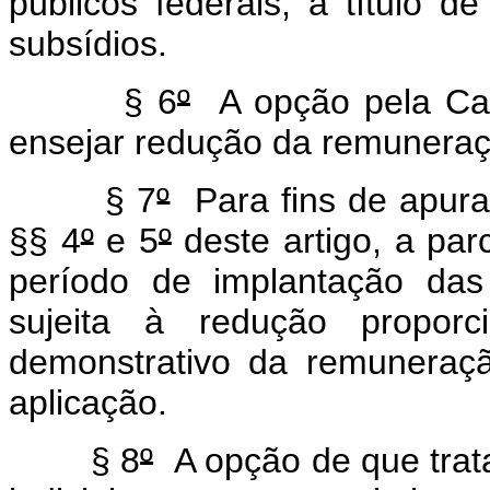
públicos federais, a título 
subsídios.
§ 6
º
A opção pela Car
ensejar redução da remuneraçã
§ 7
º
Para fins de apura
§§ 4
º
e 5
º
deste artigo, a pa
período de implantação das
sujeita à redução proporc
demonstrativo da remuneraç
aplicação.
§ 8
º
A opção de que trata