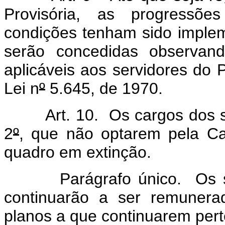
Provisória, as progressõe
condições tenham sido implem
serão concedidas observan
aplicáveis aos servidores do 
Lei n
º
5.645, de 1970.
Art. 10. Os cargos dos ser
2
º
, que não optarem pela Car
quadro em extinção.
Parágrafo único. Os serv
continuarão a ser remunera
planos a que continuarem per