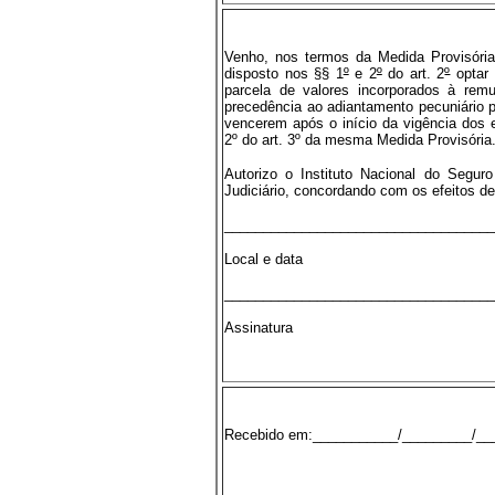
Venho, nos termos da Medida Provisóri
disposto nos §§ 1
º
e 2
º
do art. 2
º
optar 
parcela de valores incorporados à remu
precedência ao adiantamento pecuniário p
vencerem após o início da vigência dos 
2º do art. 3º da mesma Medida Provisória
Autorizo o Instituto Nacional do Segur
Judiciário, concordando com os efeitos de
___________________________________
Local e data
___________________________________
Assinatura
Recebido em:___________/_________/__