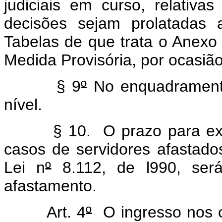
judiciais em curso, relativa
decisões sejam prolatadas 
Tabelas de que trata o Anexo I
Medida Provisória, por ocasiã
§ 9
º
No enquadramento
nível.
§ 10. O prazo para exerce
casos de servidores afastado
Lei n
º
8.112, de l990, será
afastamento.
Art. 4
º
O ingresso nos c