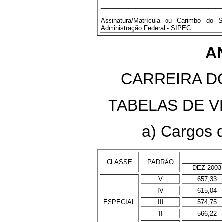
___________________________________
Assinatura/Matrícula ou Carimbo do 
Administração Federal - SIPEC
A
CARREIRA D
TABELAS DE 
a) Cargos d
CLASSE
PADRÃO
DEZ 2003
V
657,33
IV
615,04
ESPECIAL
III
574,75
II
566,22