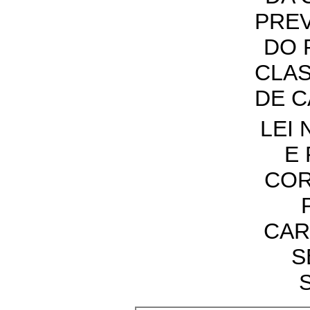
PREV
DO 
CLAS
DE 
LEI 
E
COR
CAR
S