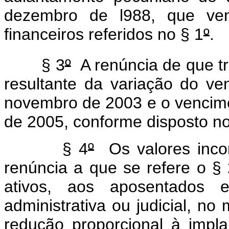
dezembro de l988, que ven
financeiros referidos no § 1
º
.
§ 3
º
A renúncia de que tr
resultante da variação do v
novembro de 2003 e o vencim
de 2005, conforme disposto no
§ 4
º
Os valores incor
renúncia a que se refere o §
ativos, aos aposentados e
administrativa ou judicial, n
redução proporcional à impl