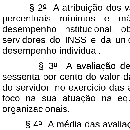
§ 2
º
A atribuição dos v
percentuais mínimos e má
desempenho institucional, o
servidores do INSS e da uni
desempenho individual.
§ 3
º
A avaliação de 
sessenta por cento do valor 
do servidor, no exercício das
foco na sua atuação na equ
organizacionais.
§ 4
º
A média das avalia