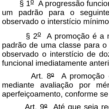
o
§ 1
A progressão funcion
um padrão para o seguint
observado o interstício mínimo
o
§ 2
A promoção é a mo
padrão de uma classe para o 
observado o interstício de 
funcional imediatamente anteri
Art. 8
º
A promoção e 
mediante avaliação por mér
aperfeiçoamento, conforme se
Art. 9
º
Até que seja re