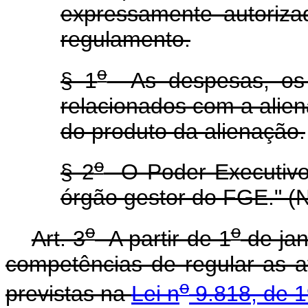
expressamente autoriz
regulamento.
o
§ 1
As despesas, os 
relacionados com a alie
do produto da alienação.
o
§ 2
O Poder Executivo 
órgão gestor do FGE." (
o
o
Art. 3
A partir de 1
de jan
competências de regular as a
o
previstas na
Lei n
9.818, de 1