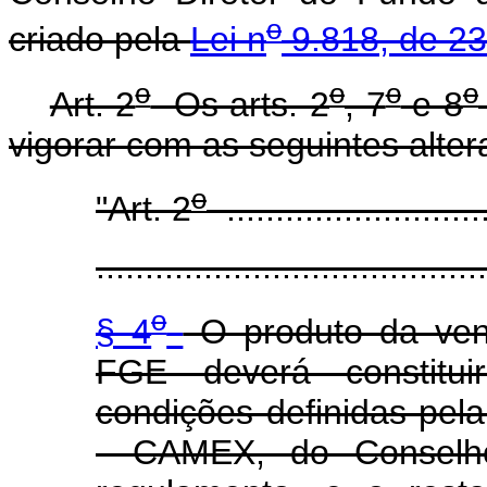
o
criado pela
Lei n
9.818, de 23
o
o
o
o
Art. 2
Os arts. 2
, 7
e 8
vigorar com as seguintes alter
o
"Art. 2
...........................
........................................
o
§ 4
O produto da vend
FGE deverá constitui
condições definidas pel
- CAMEX, do Conselh