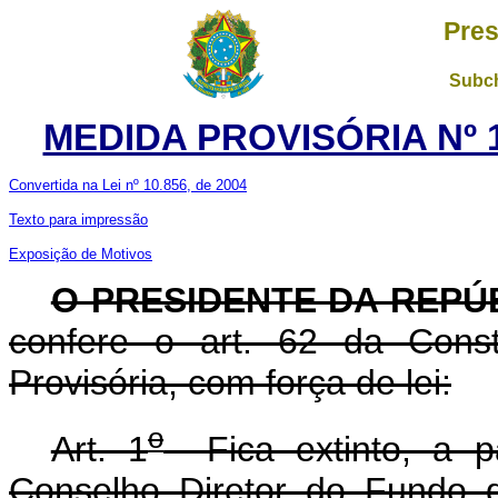
Pres
Subch
MEDIDA PROVISÓRIA Nº 1
Convertida na Lei nº 10.856, de 2004
Texto para impressão
Exposição de Motivos
O PRESIDENTE DA REPÚ
confere o art. 62 da Const
Provisória, com força de lei:
o
Art. 1
Fica extinto, a pa
Conselho Diretor do Fundo 