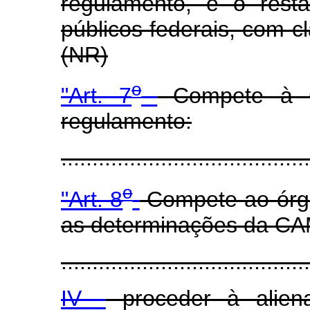
regulamento, e o resta
públicos federais, com c
(NR)
o
"Art. 7
Compete à C
regulamento:
......................................
o
"Art. 8
Compete ao órg
as determinações da C
........................................
IV -
proceder à alien