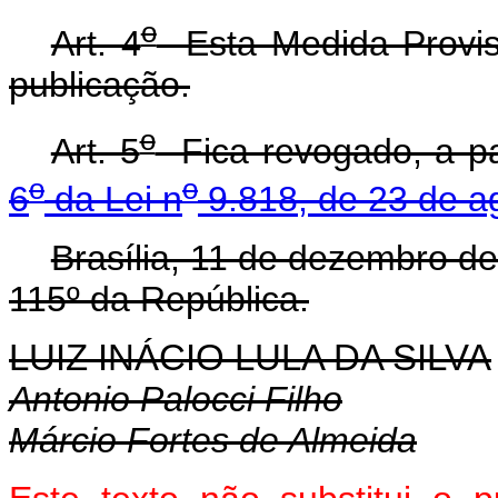
o
Art. 4
Esta Medida Provisó
publicação.
o
Art. 5
Fica revogado, a pa
o
o
6
da Lei n
9.818, de 23 de a
Brasília, 11 de dezembro d
115º da República.
LUIZ INÁCIO LULA DA SILVA
Antonio Palocci Filho
Márcio Fortes de Almeida