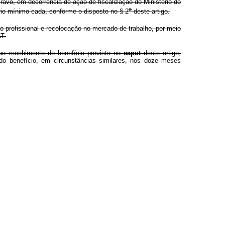
ravo, em decorrência de ação de fiscalização do Ministério do
o
rio mínimo cada, conforme o disposto no § 2
deste artigo.
o profissional e recolocação no mercado de trabalho, por meio
T.
o recebimento do benefício previsto no
caput
deste artigo,
o benefício, em circunstâncias similares, nos doze meses