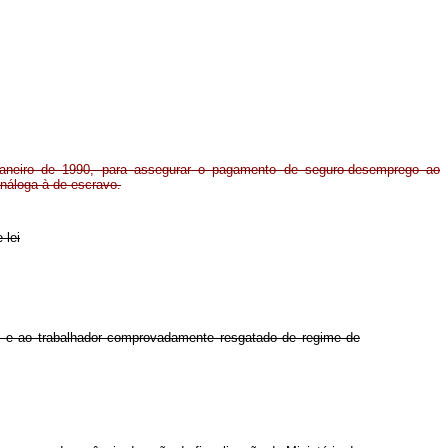
aneiro de 1990, para assegurar o pagamento de seguro-desemprego ao
análoga à de escravo.
 lei
ta, e ao trabalhador comprovadamente resgatado de regime de