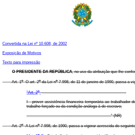
Convertida na Lei nº 10.608, de 2002
Exposição de Motivos
Texto para impressão
O PRESIDENTE DA REPÚBLICA
, no uso da atribuição que lhe confe
o
o
o
Art. 1
O art. 2
da Lei n
7.998, de 11 de janeiro de 1990, passa a vi
o
"Art. 2
......................................................................
I - prover assistência financeira temporária ao trabalhado
trabalho forçado ou da condição análoga à de escravo;
......................................................................" (NR)
o
o
Art. 2
A Lei n
7.998, de 1990, passa a vigorar acrescida do seguinte 
o