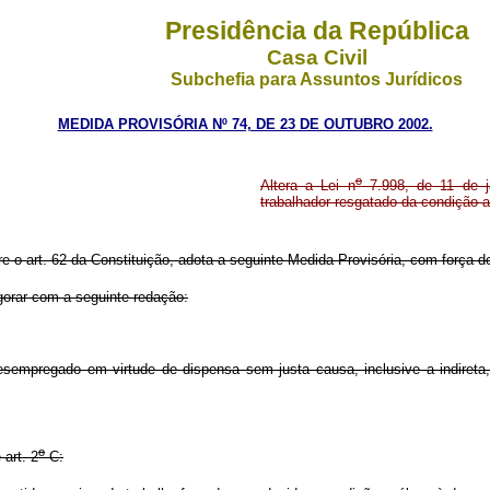
Presidência da República
Casa Civil
Subchefia para Assuntos Jurídicos
MEDIDA PROVISÓRIA Nº 74, DE 23 DE OUTUBRO 2002.
o
Altera a Lei n
7.998, de 11 de j
trabalhador resgatado da condição 
re o art. 62 da Constituição, adota a seguinte Medida Provisória, com força de
gorar com a seguinte redação:
r desempregado em virtude de dispensa sem justa causa, inclusive a indire
o
art. 2
-C: