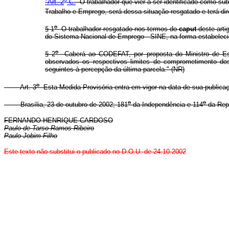
"Art. 2
-C.
O trabalhador que vier a ser identificado como sub
Trabalho e Emprego, será dessa situação resgatado e terá di
o
§ 1
O trabalhador resgatado nos termos do
caput
deste arti
do Sistema Nacional de Emprego - SINE, na forma estabelec
o
§ 2
Caberá ao CODEFAT, por proposta do Ministro de Esta
observados os respectivos limites de comprometimento do
seguintes à percepção da última parcela." (NR)
o
Art. 3
Esta Medida Provisória entra em vigor na data de sua publica
o
o
Brasília, 23 de outubro de 2002; 181
da Independência e 114
da Repú
FERNANDO HENRIQUE CARDOSO
Paulo de Tarso Ramos Ribeiro
Paulo Jobim Filho
Este texto não substitui o publicado no D.O.U. de 24.10.2002