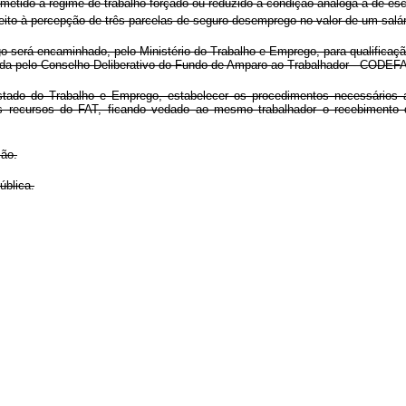
metido a regime de trabalho forçado ou reduzido a condição análoga à de esc
reito à percepção de três parcelas de seguro-desemprego no valor de um salá
go será encaminhado, pelo Ministério do Trabalho e Emprego, para qualificaçã
ida pelo Conselho Deliberativo do Fundo de Amparo ao Trabalhador - CODEFA
do do Trabalho e Emprego, estabelecer os procedimentos necessários a
s recursos do FAT, ficando vedado ao mesmo trabalhador o recebimento d
ção.
blica.