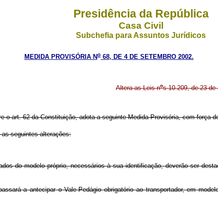
Presidência da República
Casa Civil
Subchefia para Assuntos Jurídicos
o
MEDIDA PROVISÓRIA N
68, DE 4 DE SETEMBRO 2002.
o
Altera as Leis n
s 10.209, de 23 de 
re o art. 62 da Constituição, adota a seguinte Medida Provisória, com força de
as seguintes alterações:
 dados do modelo próprio, necessários à sua identificação, deverão ser de
ssará a antecipar o Vale-Pedágio obrigatório ao transportador, em modelo