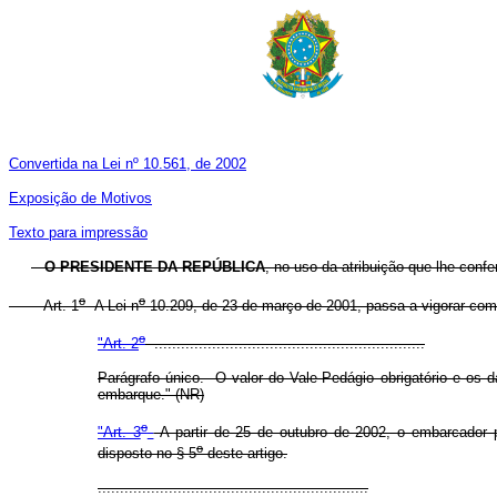
Convertida na Lei nº 10.561, de 2002
Exposição de Motivos
Texto para impressão
O PRESIDENTE DA REPÚBLICA
, no uso da atribuição que lhe confe
o
o
Art. 1
A Lei n
10.209, de 23 de março de 2001, passa a vigorar com 
o
"Art. 2
.............................................................
Parágrafo único. O valor do Vale-Pedágio obrigatório e os
embarque." (NR)
o
"Art. 3
A partir de 25 de outubro de 2002, o embarcador pa
o
disposto no § 5
deste artigo.
.............................................................