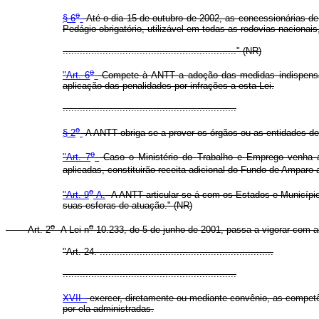
o
§ 6
Até o dia 15 de outubro de 2002, as concessionárias de
Pedágio obrigatório, utilizável em todas as rodovias nacionai
............................................................." (NR)
o
"Art. 6
Compete à ANTT a adoção das medidas indispensáve
aplicação das penalidades por infrações a esta Lei.
.............................................................
o
§ 2
A ANTT obriga-se a prover os órgãos ou as entidades de 
o
"Art. 7
Caso o Ministério do Trabalho e Emprego venha a 
aplicadas, constituirão receita adicional do Fundo de Amparo a
o
"Art. 9
-A.
A ANTT articular-se-á com os Estados e Município
suas esferas de atuação." (NR)
o
o
Art. 2
A Lei n
10.233, de 5 de junho de 2001, passa a vigorar com a
"Art. 24. .............................................................
.............................................................
XVII -
exercer, diretamente ou mediante convênio, as competên
por ela administradas.