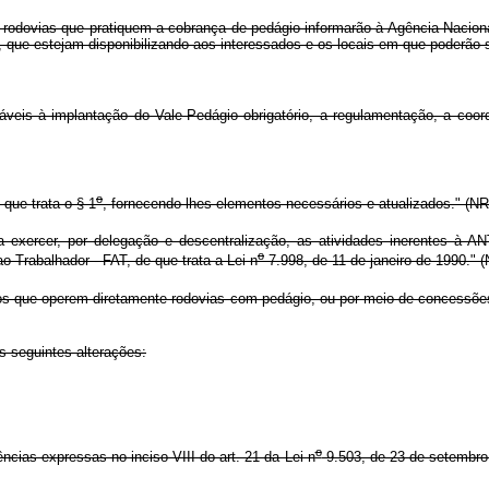
 rodovias que pratiquem a cobrança de pedágio informarão à Agência Naciona
s, que estejam disponibilizando aos interessados e os locais em que poderão s
is à implantação do Vale-Pedágio obrigatório, a regulamentação, a coord
o
que trata o § 1
, fornecendo-lhes elementos necessários e atualizados." (NR
exercer, por delegação e descentralização, as atividades inerentes à AN
o
o Trabalhador - FAT, de que trata a Lei n
7.998, de 11 de janeiro de 1990." 
s que operem diretamente rodovias com pedágio, ou por meio de concessões
s seguintes alterações:
o
cias expressas no inciso VIII do art. 21 da Lei n
9.503, de 23 de setembro d