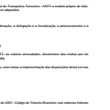
l de Transportes Terrestres - ANTT o modelo próprio de Vale-
er adquiridos.
enação, a delegação e a fiscalização, o processamento e a
)
TT, os valores arrecadados, decorrentes das multas por ele
(NR)
, com vistas à implementação das disposições desta Lei nas
e 1997 - Código de Trânsito Brasileiro, nas rodovias federais