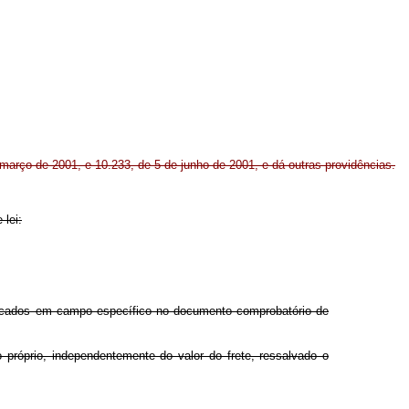
março de 2001, e 10.233, de 5 de junho de 2001, e dá outras providências.
 lei:
stacados em campo específico no documento comprobatório de
 próprio, independentemente do valor do frete, ressalvado o