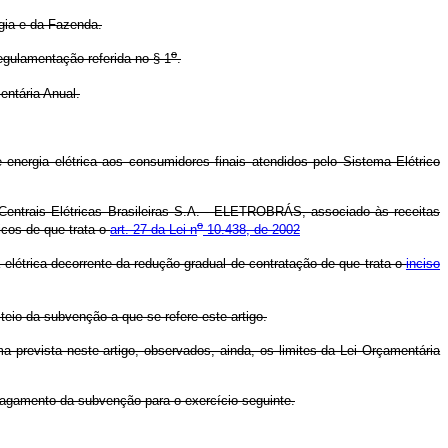
gia e da Fazenda.
o
egulamentação referida no § 1
.
entária Anual.
nergia elétrica aos consumidores finais atendidos pelo Sistema Elétrico
 Centrais Elétricas Brasileiras S.A. - ELETROBRÁS, associado às receitas
o
icos de que trata o
art. 27 da Lei n
10.438, de 2002
 elétrica decorrente da redução gradual de contratação de que trata o
inciso
teio da subvenção a que se refere este artigo.
 prevista neste artigo, observados, ainda, os limites da Lei Orçamentária
agamento da subvenção para o exercício seguinte.