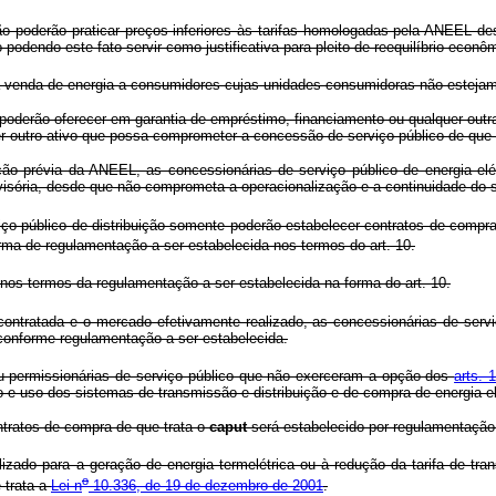
ão poderão praticar preços inferiores às tarifas homologadas pela ANEEL
podendo este fato servir como justificativa para pleito de reequilíbrio econô
a venda de energia a consumidores cujas unidades consumidoras não estejam 
derão oferecer em garantia de empréstimo, financiamento ou qualquer outra 
outro ativo que possa comprometer a concessão de serviço público de que é 
prévia da ANEEL, as concessionárias de serviço público de energia elétr
visória, desde que não comprometa a operacionalização e a continuidade do s
ço público de distribuição somente poderão estabelecer contratos de compra 
forma de regulamentação a ser estabelecida nos termos do art. 10.
 nos termos da regulamentação a ser estabelecida na forma do art. 10.
ontratada e o mercado efetivamente realizado, as concessionárias de serviço
 conforme regulamentação a ser estabelecida.
u permissionárias de serviço público que não exerceram a opção dos
arts. 
o e uso dos sistemas de transmissão e distribuição e de compra de energia e
tratos de compra de que trata o
caput
será estabelecido por regulamentação 
izado para a geração de energia termelétrica ou à redução da tarifa de tra
o
 trata a
Lei n
10.336, de 19 de dezembro de 2001
.