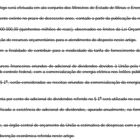
tigo será efetuada em ato conjunto dos Ministros de Estado de Minas e Ener
nte extinto no prazo de dezessete anos, contado a partir da publicação da r
0.000,00 (quinhentos milhões de reais), observados os limites da Lei Orçam
o de recursos orçamentários para o atendimento do disposto neste artigo.
finalidade de contribuir para a modicidade da tarifa de fornecimento de e
sos financeiros oriundos do adicional de dividendos devidos à União pela
b controle federal, com a comercialização de energia elétrica nos leilões públ
o
 § 1
, serão consideradas as receitas oriundas da comercialização da energia
o
 por cento do adicional de dividendos referido no § 1
será utilizado no cus
cada a existência de adicional de dividendos, apurado anualmente, na forma
, ao órgão central de orçamento da União a estimativa de despesas com o p
venção econômica referida neste artigo.