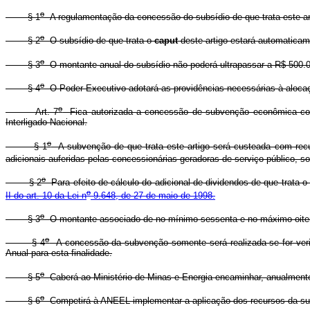
o
§ 1
A regulamentação da concessão do subsídio de que trata este ar
o
§ 2
O subsídio de que trata o
caput
deste artigo estará automaticame
o
§ 3
O montante anual do subsídio não poderá ultrapassar a R$ 500.00
o
§ 4
O Poder Executivo adotará as providências necessárias à alocaçã
o
Art. 7
Fica autorizada a concessão de subvenção econômica com a 
Interligado Nacional.
o
§ 1
A subvenção de que trata este artigo será custeada com recur
adicionais auferidas pelas concessionárias geradoras de serviço público, so
o
§ 2
Para efeito de cálculo do adicional de dividendos de que trata o
o
II do art. 10 da Lei n
9.648, de 27 de maio de 1998.
o
§ 3
O montante associado de no mínimo sessenta e no máximo oitenta
o
§ 4
A concessão da subvenção somente será realizada se for verifi
Anual para esta finalidade.
o
§ 5
Caberá ao Ministério de Minas e Energia encaminhar, anualmente
o
§ 6
Competirá à ANEEL implementar a aplicação dos recursos da sub