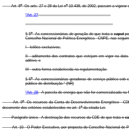
o
o
Art. 8
Os arts. 27 e 28 da Lei n
10.438, de 2002, passam a vigorar 
"Art. 27
. .............................................................
............................................................................
o
§ 5
As concessionárias de geração de que trata o
caput
pod
Conselho Nacional de Política Energética - CNPE, nas seguin
I - leilões exclusivos;
II - aditamento dos contratos que estejam em vigor na data
aditivo; e
III - outra forma estabelecida na regulamentação.
o
§ 6
As concessionárias geradoras de serviço público sob con
público de distribuição." (NR)
"Art. 28
. A parcela de energia que não for comercializada na 
o
Art. 9
Os recursos da Conta de Desenvolvimento Energético - CDE,
o
decorrente dos critérios estabelecidos no art. 1
da citada Lei.
Parágrafo único. A destinação dos recursos da CDE de que trata o
c
Art. 10. O Poder Executivo, por proposta do Conselho Nacional de Polí