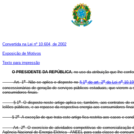
Convertida na Lei nº 10.604, de 2002
Exposição de Motivos
Texto para impressão
O PRESIDENTE DA REPÚBLICA
, no uso da atribuição que lhe confe
o
o
o
o
Art. 1
Não se aplica o disposto no
§ 1
do art. 2
da Lei n
10.192
concessionárias de geração de serviços públicos estaduais, que vierem a s
consumidores finais.
o
§ 1
O disposto neste artigo aplica-se, também, aos contratos de en
leilões públicos, e ao repasse da respectiva energia aos consumidores finai
o
§ 2
A exceção de que trata este artigo fica restrita aos casos e con
o
Art. 2
O exercício de atividades competitivas de comercialização de
Agência Nacional de Energia Elétrica - ANEEL para cada classe de consum