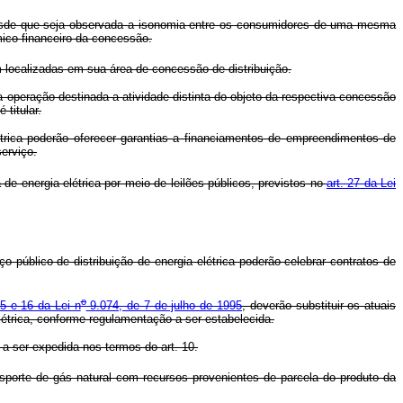
 desde que seja observada a isonomia entre os consumidores de uma mesma
mico-financeiro da concessão.
localizadas em sua área de concessão de distribuição.
operação destinada a atividade distinta do objeto da respectiva concessão
titular.
ica poderão oferecer garantias a financiamentos de empreendimentos de
erviço.
de energia elétrica por meio de leilões públicos, previstos no
art. 27 da Lei
 público de distribuição de energia elétrica poderão celebrar contratos de
o
15 e 16 da Lei n
9.074, de 7 de julho de 1995
, deverão substituir os atuais
létrica, conforme regulamentação a ser estabelecida.
a ser expedida nos termos do art. 10.
nsporte de gás natural com recursos provenientes de parcela do produto da