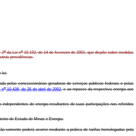
o
o
. 2
da Lei n
10.192, de 14 de fevereiro de 2001, que dispõe sobre medidas
utras providências.
 lei:
zada pelas concessionárias geradoras de serviços públicos federais e pelas
o
i n
10.438, de 26 de abril de 2002
, e ao repasse da respectiva energia aos
 independentes de energia resultantes de suas participações nos referidos
nistro de Estado de Minas e Energia.
ição somente poderá ocorrer mediante a prática de tarifas homologadas pela