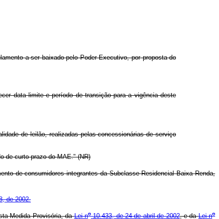
ulamento a ser baixado pelo Poder Executivo, por proposta do
er data limite e período de transição para a vigência deste
idade de leilão, realizadas pelas concessionárias de serviço
ado de curto prazo do MAE." (NR)
mento de consumidores integrantes da Subclasse Residencial Baixa Renda,
, de 2002.
o
o
sta Medida Provisória, da
Lei n
10.433, de 24 de abril de 2002
, e da
Lei n