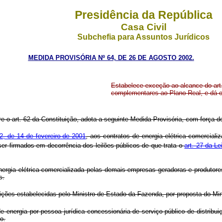
Presidência da República
Casa Civil
Subchefia para Assuntos Jurídicos
MEDIDA PROVISÓRIA Nº 64, DE 26 DE AGOSTO 2002.
Estabelece exceção ao alcance do art
complementares ao Plano Real, e dá o
re o art. 62 da Constituição, adota a seguinte Medida Provisória, com força de
, de 14 de fevereiro de 2001
, aos contratos de energia elétrica comerciali
er firmados em decorrência dos leilões públicos de que trata o
art. 27 da Le
ergia elétrica comercializada pelas demais empresas geradoras e produtores
s.
dições estabelecidas pelo Ministro de Estado da Fazenda, por proposta do Mi
 energia por pessoa jurídica concessionária de serviço público de distribu
o.