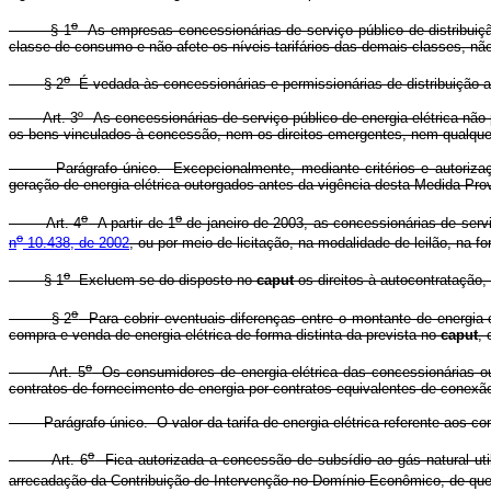
o
§ 1
As empresas concessionárias de serviço público de distribuiç
classe de consumo e não afete os níveis tarifários das demais classes, não 
o
§ 2
É vedada às concessionárias e permissionárias de distribuição 
Art. 3º As concessionárias de serviço público de energia elétrica não po
os bens vinculados à concessão, nem os direitos emergentes, nem qualquer 
Parágrafo único. Excepcionalmente, mediante critérios e autorização 
geração de energia elétrica outorgados antes da vigência desta Medida Pro
o
o
Art. 4
A partir de 1
de janeiro de 2003, as concessionárias de servi
o
n
10.438, de 2002
, ou por meio de licitação, na modalidade de leilão, na 
o
§ 1
Excluem-se do disposto no
caput
os direitos à autocontratação,
o
§ 2
Para cobrir eventuais diferenças entre o montante de energia c
compra e venda de energia elétrica de forma distinta da prevista no
caput
,
o
Art. 5
Os consumidores de energia elétrica das concessionárias o
contratos de fornecimento de energia por contratos equivalentes de conexã
Parágrafo único. O valor da tarifa de energia elétrica referente aos con
o
Art. 6
Fica autorizada a concessão de subsídio ao gás natural util
arrecadação da Contribuição de Intervenção no Domínio Econômico, de que