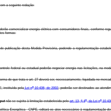
com a seguinte redação:
erão comercializar energia elétrica com consumidores finais, conforme reg
tes formas:
 de publicação desta Medida Provisória, podendo a regulamentação estabelec
trole federal ou estadual poderão negociar energia nas licitações, na modal
forma de que trata o art. 27 deverá ser, necessariamente, liquidada no merc
o
 instituída pela
Lei n
10.438, de 2002
, poderão ser destinados ao atendi
o
o
aput
não se sujeita à limitação estabelecida pelo
art. 13, § 4
, da Lei n
10.438
tica Energética - CNPE, editará os atos necessários à regulamentação de