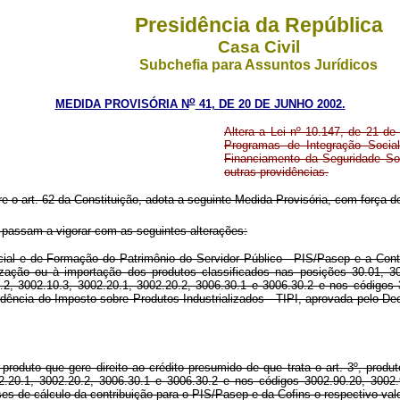
Presidência da República
Casa Civil
Subchefia para Assuntos Jurídicos
o
MEDIDA PROVISÓRIA N
41, DE 20 DE JUNHO 2002.
Altera a Lei nº 10.147, de 21 de
Programas de Integração Socia
Financiamento da Seguridade Soc
outras providências.
re o art. 62 da Constituição, adota a seguinte Medida Provisória, com força de
 passam a vigorar com as seguintes alterações:
al e de Formação do Patrimônio do Servidor Público - PIS/Pasep e a Contr
ização ou à importação dos produtos classificados nas posições 30.01, 3
.2, 3002.10.3, 3002.20.1, 3002.20.2, 3006.30.1 e 3006.30.2 e nos códigos 
idência do Imposto sobre Produtos Industrializados - TIPI, aprovada pelo De
 produto que gere direito ao crédito presumido de que trata o art. 3º, prod
02.20.1, 3002.20.2, 3006.30.1 e 3006.30.2 e nos códigos 3002.90.20, 3002.
ases de cálculo da contribuição para o PIS/Pasep e da Cofins o respectivo val