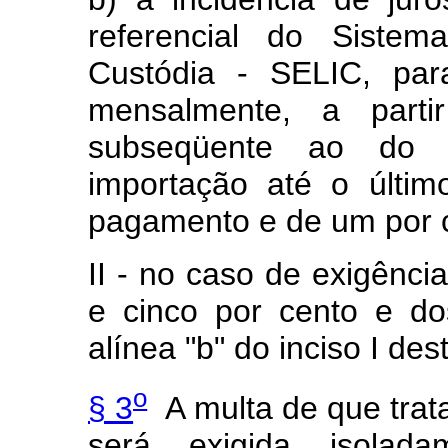
referencial do Sistem
Custódia - SELIC, para
mensalmente, a part
subseqüente ao do r
importação até o últi
pagamento e de um por 
II - no caso de exigência
e cinco por cento e do
alínea "b" do inciso I des
o
§ 3
A multa de que trata 
será exigida isolada