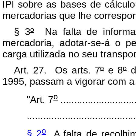
IPI sobre as bases de cálculo
mercadorias que lhe correspo
§ 3
º
Na falta de informa
mercadoria, adotar-se-á o p
carga utilizada no seu transpor
Art. 27. Os arts. 7
º
e 8
º
d
1995, passam a vigorar com a
o
"Art. 7
............................
........................................
o
§ 2
A falta de recolhim