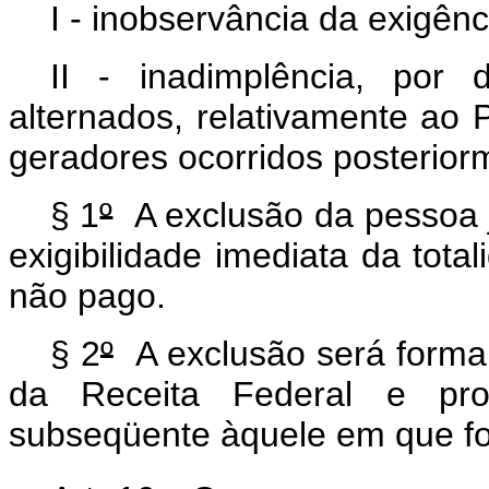
I - inobservância da exigênci
II - inadimplência, por
alternados, relativamente ao 
geradores ocorridos posteriorm
§ 1
º
A exclusão da pessoa ju
exigibilidade imediata da tota
não pago.
§ 2
º
A exclusão será formal
da Receita Federal e pro
subseqüente àquele em que for 