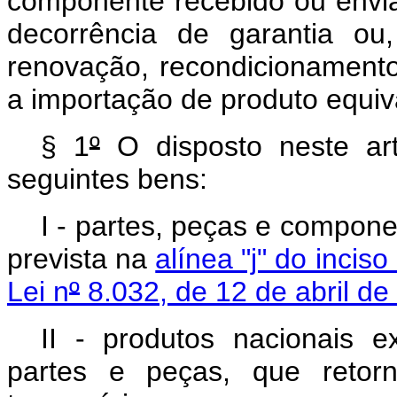
componente recebido ou envia
decorrência de garantia ou,
renovação, recondicionamento
a importação de produto equiv
§ 1
º
O disposto neste arti
seguintes bens:
I - partes, peças e compon
prevista na
alínea "j" do inciso 
Lei n
º
8.032, de 12 de abril de
II - produtos nacionais e
partes e peças, que retor