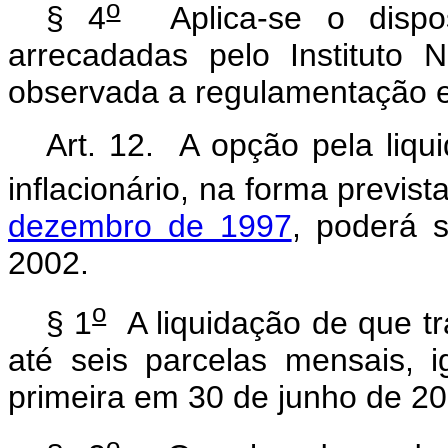
o
§ 4
Aplica-se o dispost
arrecadadas pelo Instituto 
observada a regulamentação e
Art. 12.
A opção pela liqu
inflacionário, na forma previs
dezembro de 1997
, poderá 
2002.
o
§ 1
A liquidação de que t
até seis parcelas mensais, 
primeira em 30 de junho de 20
o