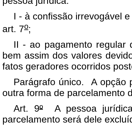
pessoa jurídica:
I - à confissão irrevogável e
o
art. 7
;
II - ao pagamento regular 
bem assim dos valores devido
fatos geradores ocorridos post
Parágrafo único. A opção p
outra forma de parcelamento d
Art. 9
º
A pessoa jurídica
parcelamento será dele excluí