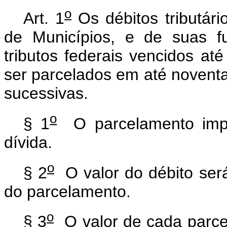
o
Art. 1
Os débitos tributári
de Municípios, e de suas fu
tributos federais vencidos a
ser parcelados em até noventa
sucessivas.
o
§ 1
O parcelamento impor
dívida.
o
§ 2
O valor do débito ser
do parcelamento.
o
§ 3
O valor de cada parcel