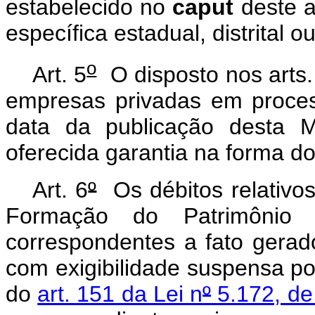
estabelecido no
caput
deste a
específica estadual, distrital o
o
Art. 5
O disposto nos arts.
empresas privadas em proces
data da publicação desta M
oferecida garantia na forma d
Art. 6
º
Os débitos relativos
Formação do Patrimônio 
correspondentes a fato gerado
com exigibilidade suspensa por
do
art. 151 da Lei n
º
5.172, de