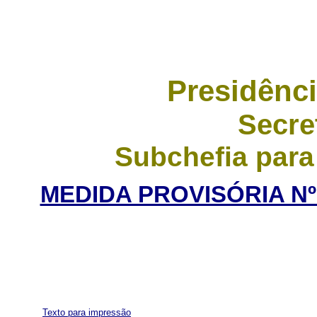
Presidênci
Secre
Subchefia para
MEDIDA PROVISÓRIA Nº 
Texto para impressão