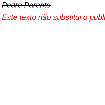
Pedro Parente
Este texto não substitui o pu