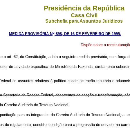
Presidência da República
Casa Civil
Subchefia para Assuntos Jurídicos
o
MEDIDA PROVISÓRIA N
898, DE 16 DE FEVEREIRO DE 1995.
Dispõe sobre a reestruturaçã
re o art. 62, da Constituição, adota a seguinte medida provisória, com força de
perior de atividade específica do Ministério da Fazenda, diretamente subordi
deral os assuntos relativos à política e administração tributária e aduanei
 Secretaria da Receita Federal, decorrentes de criação e transformação, sã
a Carreira Auditoria do Tesouro Nacional.
citação para os integrantes da Carreira Auditoria do Tesouro Nacional, a se
s do regulamento, constitui condição para a progressão do servidor na carrei