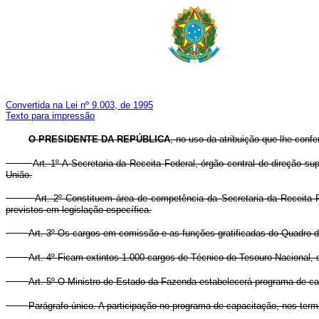
Convertida na Lei nº 9.003, de 1995
Texto para impressão
O PRESIDENTE DA REPÚBLICA
, no uso da atribuição que lhe confe
Art. 1º A Secretaria da Receita Federal, órgão central de direção su
União.
Art. 2º Constituem área de competência da Secretaria da Receita Fe
previstos em legislação específica.
Art. 3º Os cargos em comissão e as funções gratificadas do Quadro da
Art. 4º Ficam extintos 1.000 cargos de Técnico do Tesouro Nacional, d
Art. 5º O Ministro de Estado da Fazenda estabelecerá programa de capa
Parágrafo único. A participação no programa de capacitação, nos termo