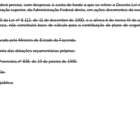
erá prestar, com despesas à conta do fundo a que se refere o Decreto-Lei n
tração superior, da Administração Federal direta, em ações decorrentes do exe
0 da Lei nº 8.112, de 11 de dezembro de 1990, e a alínea b do inciso III do a
reza, não constituirá base de cálculo para a contribuição do plano de segu
rovado pelo Ministro de Estado da Fazenda.
onta das dotações orçamentárias próprias.
ovisória nº 838, de 19 de janeiro de 1995.
ção.
pública.