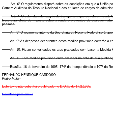
Art. 6º O regulamento disporá sobre as condições em que a União pod
Carreira Auditoria do Tesouro Nacional e aos titulares de cargos de adminis
Art. 7º O valor da indenização de transporte a que se referem o art. 6
bruto para efeito de imposto sobre a renda e proventos de qualquer natu
pensões.
Art. 8º O regimento interno da Secretaria da Receita Federal será ap
Art. 9º As despesas decorrentes desta medida provisória correrão à c
Art. 10. Ficam convalidados os atos praticados com base na Medida Pr
Art. 11. Esta medida provisória entra em vigor na data de sua publica
Brasília, 16 de fevereiro de 1995; 174º da Independência e 107º da Re
FERNANDO HENRIQUE CARDOSO
Pedro Malan
Este texto não substitui o publicado no D.O.U. de 17.2.1995.
Download para anexo