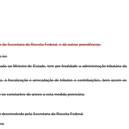
o da Secretaria da Receita Federal, e dá outras providências.
 lei:
nada ao Ministro de Estado, tem por finalidade a administração tributária da
ra, à fiscalização e arrecadação de tributos e contribuições, bem assim os
o os constantes do anexo a esta medida provisória.
r desenvolvido pela Secretaria da Receita Federal.
ra.