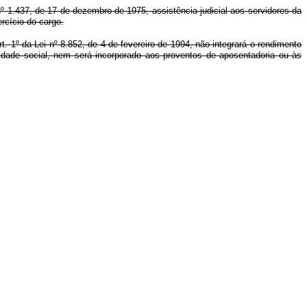
º 1.437, de 17 de dezembro de 1975, assistência judicial aos servidores da
rcício do cargo.
rt. 1º da Lei nº 8.852, de 4 de fevereiro de 1994, não integrará o rendimento
ridade social, nem será incorporado aos proventos de aposentadoria ou às