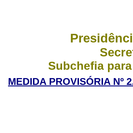
Presidênci
Secre
Subchefia para
MEDIDA PROVISÓRIA Nº 2