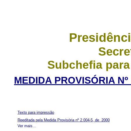
Presidênci
Secre
Subchefia para
MEDIDA PROVISÓRIA Nº 2
Texto para impressão
Reeditada pela Medida Provisória nº 2.004-5, de 2000
Ver mais...