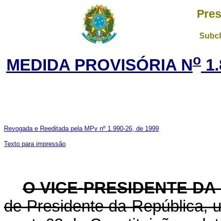
Pres
Subch
o
MEDIDA PROVISÓRIA N
1.
Revogada e Reeditada pela MPv nº 1.990-26, de 1999
Texto para impressão
O VICE-PRESIDENTE DA
de Presidente da República, u