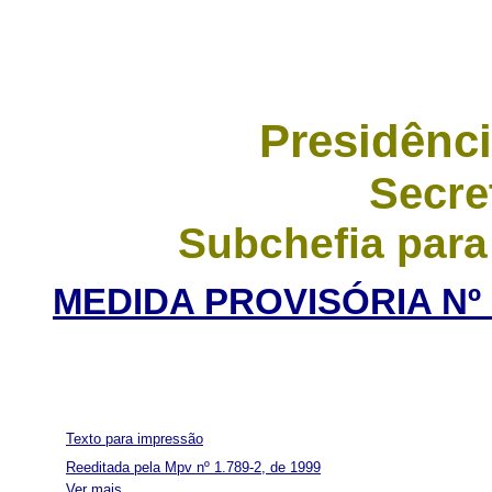
Presidênci
Secre
Subchefia para
MEDIDA PROVISÓRIA Nº 1
Texto para impressão
Reeditada pela Mpv nº 1.789-2, de 1999
Ver mais...