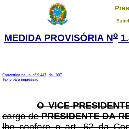
Pres
Subch
o
MEDIDA PROVISÓRIA N
1.
Convertida na Lei nº 9.447, de 1997
Texto para impressão
O VICE-PRESIDENT
cargo de
PRESIDENTE DA R
lhe confere o art. 62 da Con