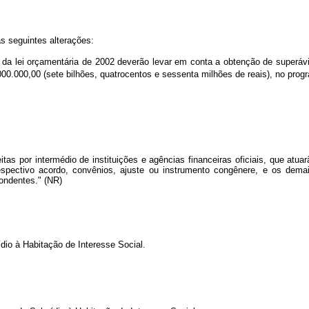
s seguintes alterações:
da lei orçamentária de 2002 deverão levar em conta a obtenção de superávi
00.000,00 (sete bilhões, quatrocentos e sessenta milhões de reais), no progr
eitas por intermédio de instituições e agências financeiras oficiais, que at
pectivo acordo, convênios, ajuste ou instrumento congênere, e os demai
pondentes." (NR)
io à Habitação de Interesse Social.