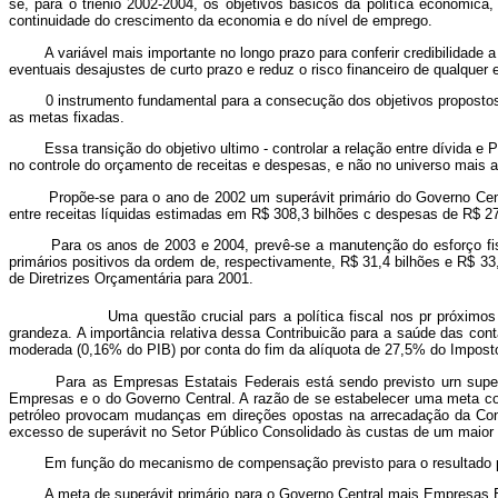
se, para o triênio 2002-2004, os objetivos básicos da politíca econômic
continuidade do crescimento da economia e do nível de emprego.
A variável mais importante no longo prazo para conferir credibilidade a p
eventuais desajustes de curto prazo e reduz o risco financeiro de qualquer
0 instrumento fundamental para a consecução dos objetivos propostos do 
as metas fixadas.
Essa transição do objetivo ultimo - controlar a relação entre dívida e PI
no controle do orçamento de receitas e despesas, e não no universo mais am
Propõe-se para o ano de 2002 um superávit primário do Governo Central d
entre receitas líquidas estimadas em R$ 308,3 bilhões c despesas de R$ 27
Para os anos de 2003 e 2004, prevê-se a manutenção do esforço fisca
primários positivos da ordem de, respectivamente, R$ 31,4 bilhões e R$ 3
de Diretrizes Orçamentária para 2001.
Uma questão crucial pars a política fiscal nos pr próxim
grandeza. A importância relativa dessa Contribuicão para a saúde das con
moderada (0,16% do PIB) por conta do fim da alíquota de 27,5% do Impost
Para as Empresas Estatais Federais está sendo previsto urn superávit
Empresas e o do Governo Central. A razão de se estabelecer uma meta conj
petróleo provocam mudanças em direções opostas na arrecadação da Conta
excesso de superávit no Setor Público Consolidado às custas de um maior 
Em função do mecanismo de compensação previsto para o resultado prim
A meta de superávit primário para o Governo Central mais Empresas Esta