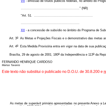
VII
- emissão de títulos públicos federais, no âmbito do Prog
.............................................................." (NR)
"Art. 51. ..............................................................
..............................................................
XII
- a concessão de subsídio no âmbito do Programa de Subsí
o
Art. 3
As Metas e Projeções Fiscais e o demonstrativo das metas an
o
Art. 4
Esta Medida Provisória entra em vigor na data de sua publica
o
o
Brasília, 29 de agosto de 2001; 180
da Independência e 113
da Repú
FERNANDO HENRIQUE CARDOSO
Martus Tavares
Este texto não substitui o publicado no D.O.U. de 30.8.200 e
r
As metas de superávit primário apresentadas no presente Anexo a Lei de