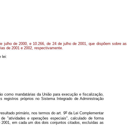
de julho de 2000, e 10.266, de 24 de julho de 2001, que dispõem sobre as
árias de 2001 e 2002, respectivamente.
 lei:
uarão como mandatárias da União para execução e fiscalização,
s registros próprios no Sistema Integrado de Administração
o
sultado primário, nos termos do art. 9
da Lei Complementar
 de "atividades e operações especiais", calculado de forma
 de 2001, em cada um dos dois conjuntos citados, excluídas as