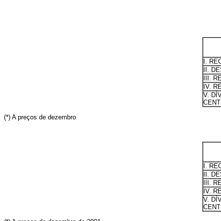
I. RE
II. D
III. 
IV. 
V. D
CENTR
(*) A preços de dezembro
I. RE
II. D
III. 
IV. 
V. D
CENTR