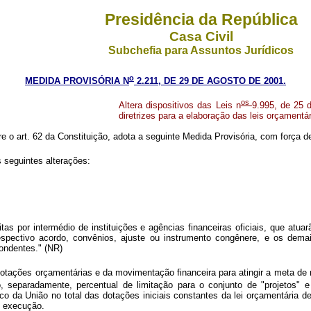
Presidência da República
Casa Civil
Subchefia para Assuntos Jurídicos
o
MEDIDA PROVISÓRIA N
2.211, DE 29 DE AGOSTO DE 2001.
os
Altera dispositivos das Leis n
9.995, de 25 
diretrizes para a elaboração das leis orçament
e o art. 62 da Constituição, adota a seguinte Medida Provisória, com força de
 seguintes alterações:
itas por intermédio de instituições e agências financeiras oficiais, que at
pectivo acordo, convênios, ajuste ou instrumento congênere, e os demai
pondentes." (NR)
ações orçamentárias e da movimentação financeira para atingir a meta de re
o, separadamente, percentual de limitação para o conjunto de "projetos" e
ico da União no total das dotações iniciais constantes da lei orçamentária
e execução.