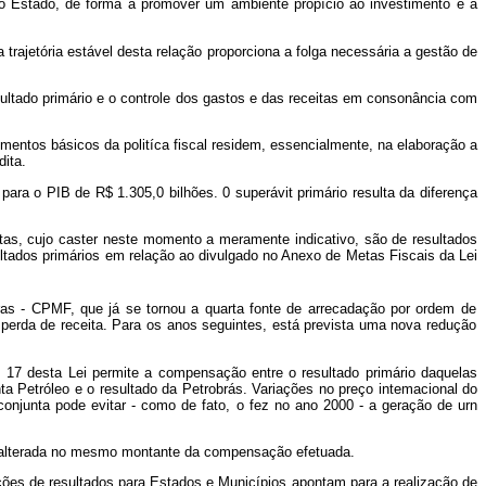
 do Estado, de forma a promover um ambiente propício ao investimento e a
rajetória estável desta relação proporciona a folga necessária a gestão de
ltado primário e o controle dos gastos e das receitas em consonância com
mentos básicos da politíca fiscal residem, essencialmente, na elaboração a
dita.
a o PIB de R$ 1.305,0 bilhões. 0 superávit primário resulta da diferença
 cujo caster neste momento a meramente indicativo, são de resultados
ltados primários em relação ao divulgado no Anexo de Metas Fiscais da Lei
iras - CPMF, que já se tornou a quarta fonte de arrecadação por ordem de
 perda de receita. Para os anos seguintes, está prevista uma nova redução
7 desta Lei permite a compensação entre o resultado primário daquelas
a Petróleo e o resultado da Petrobrás. Variações no preço intemacional do
njunta pode evitar - como de fato, o fez no ano 2000 - a geração de urn
 alterada no mesmo montante da compensação efetuada.
es de resultados para Estados e Municípios apontam para a realização de