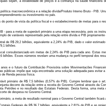
a, quais sejam, a estabilidade de preços e a confiança na saúde financeira
olítica macroeconômica e a relação dívida/Produto Interno Bruto - PIB. Uma t
 empreendimento ou investimento no pals.
ponto de vista da política fiscal e o estabelecimento de metas para o resu
B - para a meta de superávit primário a uma etapa necessária, pois os instru
plo de variáveis representado pela relação entre dívida e PIB propriamente 
e R$ 29,2 bilhões, equivalente a 2,24% do PIB, dado o valor estimado par
9,1 bilhões.
l consubstanciado em metas de 2,24% do PIB para cada ano. Estas metas,
3,6 bilhões. Esses números revelam uma mudança no perfil temporal dos resu
os anos e o futuro da Contribuicão Provisória sobre Movimentacões Finance
tas públicas impõe que seja encontrada uma solução adequada para evitar a
o de Renda pessoa física.
 primário de R$ 7,5 bilhões (0,57% do PIB). Cumpre lembrar que o art. 1
unta decorre da relação entre a receita do Governo Central através da Cont
 Petróleo e no resultado das Estatais Federais. Desta forma, uma meta co
corte de despesa no Governo Central.
ário, a meta de resultado nominal para o Governo Central também ficará
tais Federais de R$ 36,7 bilhões, equivalente a 2,81% do PIB e as projeçõ