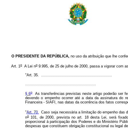
O PRESIDENTE DA REPÚBLICA,
no uso da atribuição que lhe confer
o
o
Art. 1
A Lei n
9.995, de 25 de julho de 2000, passa a vigorar com as
"Art. 35. ..............................................................
..............................................................
o
§ 6
As transferências previstas neste artigo poderão ser fe
devendo o empenho ocorrer até a data da assinatura do res
Financeira - SIAFI, nas datas da ocorrência dos fatos corres
"
Art. 70.
Caso seja necessária a limitação do empenho das dot
o
n
101, de 2000, prevista no art. 18 desta Lei, será fixad
proporcional à participação dos Poderes e do Ministério Públ
despesas que constituem obrigação constitucional ou legal d