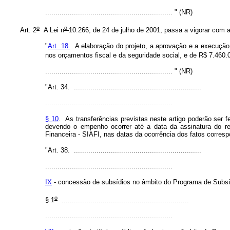
.............................................................. " (NR)
o
o
Art. 2
A Lei n
10.266, de 24 de julho de 2001, passa a vigorar com a
"
Art. 18.
A elaboração do projeto, a aprovação e a execução 
nos orçamentos fiscal e da seguridade social, e de R$ 7.460.0
.............................................................. " (NR)
"Art. 34. ..............................................................
..............................................................
§ 10
. As transferências previstas neste artigo poderão ser f
devendo o empenho ocorrer até a data da assinatura do res
Financeira - SIAFI, nas datas da ocorrência dos fatos corres
"Art. 38. ..............................................................
..............................................................
IX
- concessão de subsídios no âmbito do Programa de Subsíd
o
§ 1
..............................................................
..............................................................