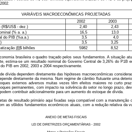
 2002.
VARIÁVEIS MACROECONÔMICAS PROJETADAS
2002
2003
 (R$/US$ - dez.)
2,40
2,43
ominal (% a. a.)
16,5
13,0
l do PIB (%a.a.)
3,5
4,0
)
3,5
3,25
vatização
(R
$ bilhões
5982
8,52
onomia brasileira o quadro traçado pelos seus fundamentos. A situação atu
iente, estima-se um resultado nominal do Governo Central de 3,26% do P1B
 do PIB em 2002, 2003 e 2004 respectivamente.
e dívida dependem diretamente das hipóteses macroeconômicas consideradas
co depende diretamente da mesma. Num regime de câmbio flutuante uma deteri
choques externos adversos muitas vezes têm efeitos maiores no curto pra
ques permanentes, com impacto na solvência do setor no longo prazo, deve
odem contribuir adicionalmente para urn aumento do estoque de dívida.
 de resultado primário aqui fixadas seja compatível com a manutenção ou at
m as s6lidos fundamentos econômicos atuais, com a redução relativa da vul
ANEXO DE METAS FISCAIS
LEI DE DIRETRIZES ORÇAMENTÁRIAS - 2002
Metas e Projeções Fiscais