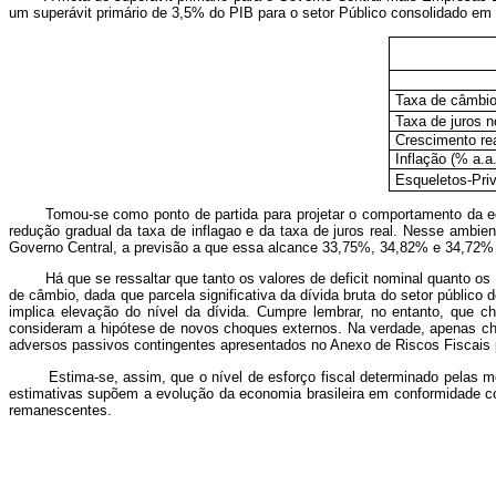
um superávit primário de 3,5% do PIB para o setor Público consolidado em
Taxa de câmbio
Taxa de juros n
Crescimento rea
Inflação (% a.a.
Esqueletos-Pri
Tomou-se como ponto de partida para projetar o comportamento da ec
redução gradual da taxa de inflagao e da taxa de juros real. Nesse amb
Governo Central, a previsão a que essa alcance 33,75%, 34,82% e 34,72%
Há que se ressaltar que tanto os valores de deficit nominal quanto os d
de câmbio, dada que parcela significativa da dívida bruta do setor públi
implica elevação do nível da dívida. Cumpre lembrar, no entanto, que 
consideram a hipótese de novos choques externos. Na verdade, apenas cho
adversos passivos contingentes apresentados no Anexo de Riscos Fiscais p
Estima-se, assim, que o nível de esforço fiscal determinado pelas metas
estimativas supõem a evolução da economia brasileira em conformidade co
remanescentes.