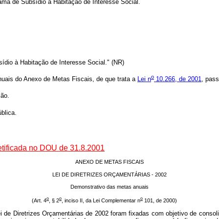
rama de Subsídio à Habitação de Interesse Social.
dio à Habitação de Interesse Social." (NR)
o
uais do Anexo de Metas Fiscais, de que trata a
Lei n
10.266, de 2001
, pas
ção.
blica.
etificada no DOU de 31.8.2001
ANEXO DE METAS FISCAIS
LEI DE DIRETRIZES ORÇAMENTÁRIAS - 2002
Demonstrativo das metas anuais
o
o
o
(Art. 4
, § 2
, inciso II, da Lei Complementar n
101, de 2000)
 Diretrizes Orçamentárias de 2002 foram fixadas com objetivo de consolid