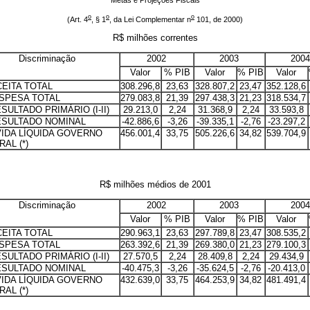
o
o
o
(Art. 4
, § 1
, da Lei Complementar n
101, de 2000)
R$ milhões correntes
Discriminação
2002
2003
2004
Valor
% PIB
Valor
% PIB
Valor
CEITA TOTAL
308.296,8
23,63
328.807,2
23,47
352.128,6
ESPESA TOTAL
279.083,8
21,39
297.438,3
21,23
318.534,7
RESULTADO PRIMÁRIO (I-II)
29.213,0
2,24
31.368,9
2,24
33.593,8
RESULTADO NOMINAL
-42.886,6
-3,26
-39.335,1
-2,76
-23.297,2
ÍVIDA LÍQUIDA GOVERNO
456.001,4
33,75
505.226,6
34,82
539.704,9
AL (*)
R$ milhões médios de 2001
Discriminação
2002
2003
2004
Valor
% PIB
Valor
% PIB
Valor
CEITA TOTAL
290.963,1
23,63
297.789,8
23,47
308.535,2
ESPESA TOTAL
263.392,6
21,39
269.380,0
21,23
279.100,3
RESULTADO PRIMÁRIO (I-II)
27.570,5
2,24
28.409,8
2,24
29.434,9
RESULTADO NOMINAL
-40.475,3
-3,26
-35.624,5
-2,76
-20.413,0
ÍVIDA LÍQUIDA GOVERNO
432.639,0
33,75
464.253,9
34,82
481.491,4
AL (*)