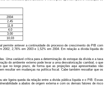
2004
2,45
11,8
4,0
3,00
10,03
al permite antever a continuidade do processo de crescimento do PIB corn
 em 2002, 2,76% em 2003 e 1,52% em 2004. Em relação a dívida líquida do
. Uma variável crítica para a determinação do estoque da dívida e a taxa
oração do ambiente externo pode levar a uma desvalorização cambial, o que
zo que no longo prazo, de forma que as projeções aqui apresentadas não
rn resultar em mudanças na política fiscal. Cabe também ressaltar que os
e ligeira queda da relação entre a divida pública líquida e o PIB. Essas
nerabilidade a abalos de origem externa e com os demais fatores de risco