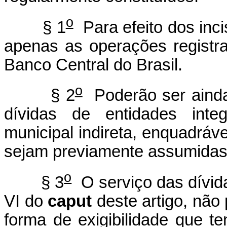
o
§ 1
Para efeito dos incis
apenas as operações registra
Banco Central do Brasil.
o
§ 2
Poderão ser ainda
dívidas de entidades integ
municipal indireta, enquadráve
sejam previamente assumidas 
o
§ 3
O serviço das dívida
VI do
caput
deste artigo, não
forma de exigibilidade que te