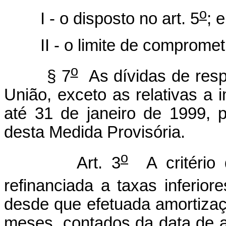
o
I - o disposto no art. 5
; e
II - o limite de comprom
o
§ 7
As dívidas de respo
União, exceto as relativas a 
até 31 de janeiro de 1999, 
desta Medida Provisória.
o
Art. 3
A critério 
refinanciada a taxas inferiore
desde que efetuada amortizaçã
meses, contados da data de a