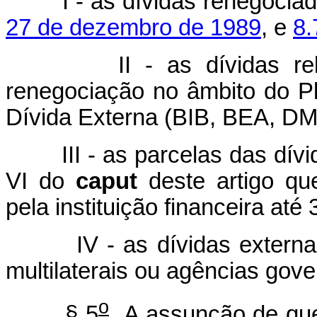
I - as dívidas renegoci
27 de dezembro de 1989
, e
8.
II - as dívidas re
renegociação no âmbito do Pl
Dívida Externa (BIB, BEA, DM
III - as parcelas das dívid
VI do
caput
deste artigo qu
pela instituição financeira até
IV - as dívidas extern
multilaterais ou agências gove
o
§ 5
A assunção de que t