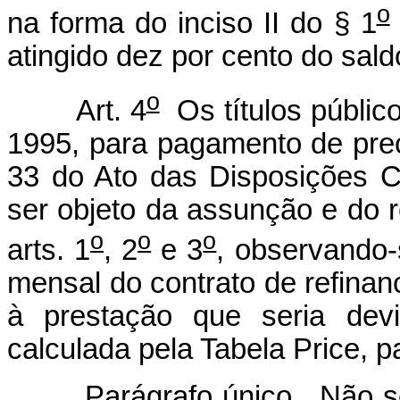
o
na forma do inciso II do § 1
atingido dez por cento do sald
o
Art. 4
Os títulos públic
1995, para pagamento de preca
33 do Ato das Disposições Co
ser objeto da assunção e do 
o
o
o
arts. 1
, 2
e 3
, observando-
mensal do contrato de refina
à prestação que seria devi
calculada pela Tabela Price, p
Parágrafo único. Não s