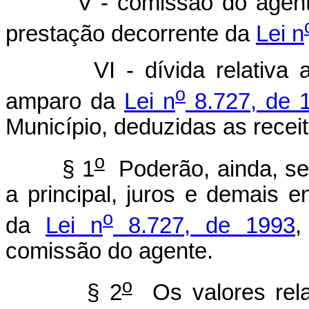
V - comissão do agent
prestação decorrente da
Lei n
VI - dívida relativa 
o
amparo da
Lei n
8.727, de 
Município, deduzidas as recei
o
§ 1
Poderão, ainda, se
a principal, juros e demais 
o
da
Lei n
8.727, de 1993
,
comissão do agente.
o
§ 2
Os valores rela