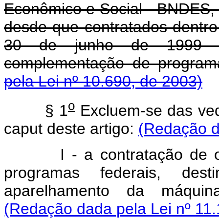
Econômico e Social - BNDES, 
desde que contratados dentro
30 de junho de 1999 e 
complementação de progra
pela Lei nº 10.690, de 2003)
o
§ 1
Excluem-se das veda
caput deste artigo:
(Redação d
I - a contratação de o
programas federais, de
aparelhamento da máquina 
(Redação dada pela Lei nº 11.