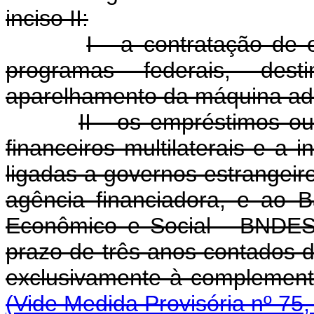
inciso II:
I - a contratação de 
programas federais, de
aparelhamento da máquina adm
II - os empréstimos o
financeiros multilaterais e a 
ligadas a governos estrangeir
agência financiadora, e ao 
Econômico e Social - BNDES
prazo de três anos contados 
exclusivamente à complemen
(Vide Medida Provisória nº 75,