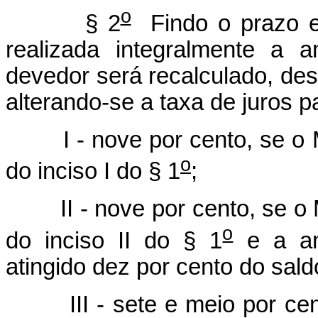
o
§ 2
Findo o prazo e
realizada integralmente a a
devedor será recalculado, des
alterando-se a taxa de juros p
I - nove por cento, se 
o
do inciso I do § 1
;
II - nove por cento, se 
o
do inciso II do § 1
e a amo
atingido dez por cento do sald
III - sete e meio por c