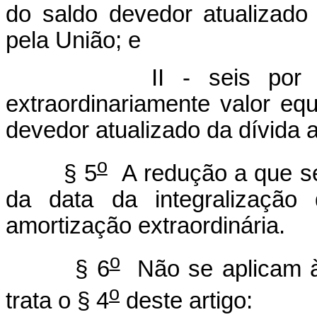
do saldo devedor atualizado
pela União; e
II - seis por
extraordinariamente valor equ
devedor atualizado da dívida 
o
§ 5
A redução a que se
da data da integralização 
amortização extraordinária.
o
§ 6
Não se aplicam à 
o
trata o § 4
deste artigo: