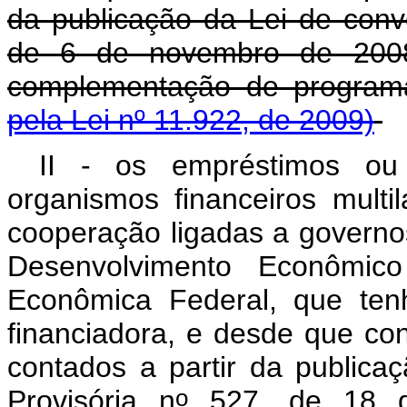
da publicação da Lei de conv
de 6 de novembro de 2008,
complementação de progra
pela Lei nº 11.922, de 2009)
II - os empréstimos ou 
organismos financeiros multil
cooperação ligadas a governo
Desenvolvimento Econômi
Econômica Federal, que ten
financiadora, e desde que con
contados a partir da public
o
Provisória n
527, de 18 d