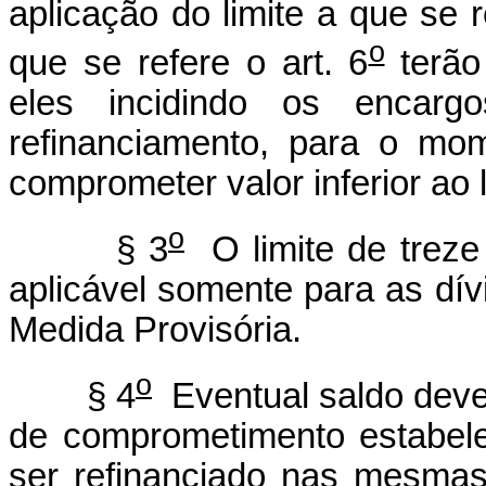
aplicação do limite a que se 
o
que se refere o art. 6
terão
eles incidindo os encargo
refinanciamento, para o mo
comprometer valor inferior ao l
o
§ 3
O limite de treze 
aplicável somente para as dív
Medida Provisória.
o
§ 4
Eventual saldo deved
de comprometimento estabele
ser refinanciado nas mesmas