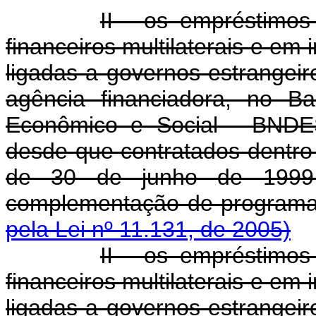
II - os empréstimo
financeiros multilaterais e em
ligadas a governos estrangeir
agência financiadora, no B
Econômico e Social - BNDE
desde que contratados dentro
de 30 de junho de 1999 
complementação de program
pela Lei nº 11.131, de 2005)
II - os empréstimo
financeiros multilaterais e em
ligadas a governos estrangeir