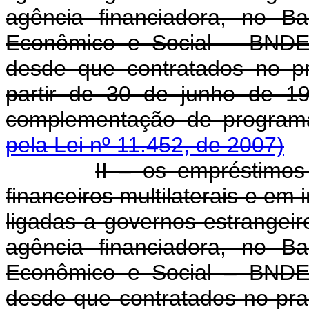
agência financiadora, no B
Econômico e Social – BNDE
desde que contratados no p
partir de 30 de junho de 1
complementação de progra
pela Lei nº 11.452, de 2007)
II – os empréstimo
financeiros multilaterais e em
ligadas a governos estrangeir
agência financiadora, no B
Econômico e Social – BNDE
desde que contratados no praz