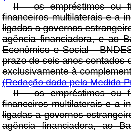
II - os empréstimos ou f
financeiros multilaterais e a 
ligadas a governos estrangeir
agência financiadora, e ao 
Econômico e Social - BNDES
prazo de seis anos contados 
exclusivamente à complemen
(Redação dada pela Medida Pro
II - os empréstimos ou f
financeiros multilaterais e a 
ligadas a governos estrangeir
agência financiadora, ao B