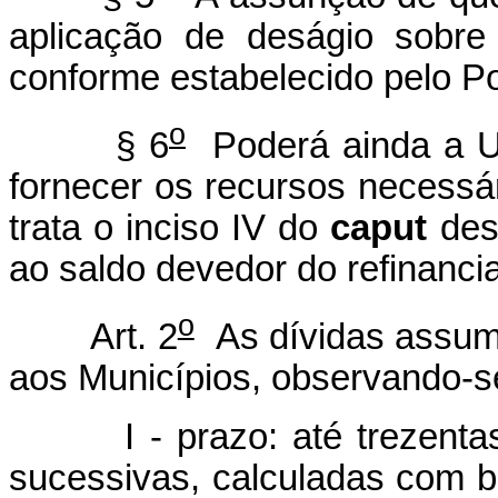
aplicação de deságio sobre
conforme estabelecido pelo P
o
§ 6
Poderá ainda a Un
fornecer os recursos necessá
trata o inciso IV do
caput
dest
ao saldo devedor do refinanci
o
Art. 2
As dívidas assumi
aos Municípios, observando-se
I - prazo: até trezen
sucessivas, calculadas com b