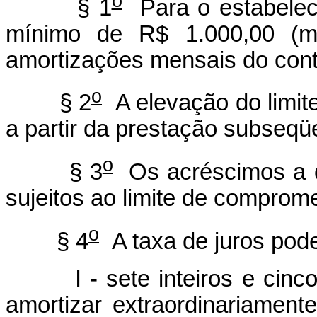
o
§ 1
Para o estabelec
mínimo de R$ 1.000,00 (mil
amortizações mensais do cont
o
§ 2
A elevação do limit
a partir da prestação subseq
o
§ 3
Os acréscimos a qu
sujeitos ao limite de compro
o
§ 4
A taxa de juros pode
I - sete inteiros e cin
amortizar extraordinariament