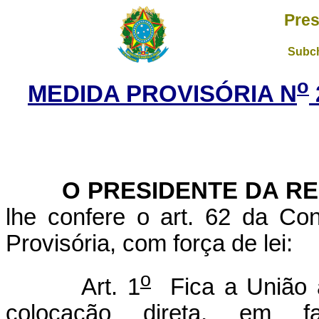
Pres
Subch
o
MEDIDA PROVISÓRIA N
O PRESIDENTE DA RE
lhe confere o art. 62 da Con
Provisória, com força de lei:
o
Art. 1
Fica a União a
colocação direta, em 