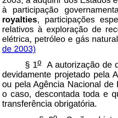
2003, a adquirir dos Estados e 
à participação governament
royalties
, participações esp
relativos à exploração de rec
elétrica, petróleo e gás natura
de 2003)
o
§ 1
A autorização de q
devidamente projetado pela 
ou pela Agência Nacional de 
o caso, descontada toda e q
transferência obrigatória.
o