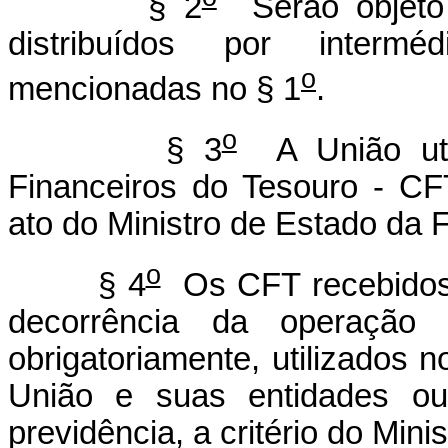
§ 2
Serão objeto 
distribuídos por interm
o
mencionadas no § 1
.
o
§ 3
A União util
Financeiros do Tesouro - CF
ato do Ministro de Estado da 
o
§ 4
Os CFT recebidos 
decorrência da operaçã
obrigatoriamente, utilizados
União e suas entidades ou
previdência, a critério do Min