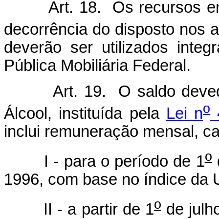
Art. 18. Os recursos 
decorrência do disposto nos a
deverão ser utilizados inte
Pública Mobiliária Federal.
Art. 19. O saldo deve
o
Álcool, instituída pela
Lei n
4
inclui remuneração mensal, ca
o
I - para o período de 1
1996, com base no índice da U
o
II - a partir de 1
de julh