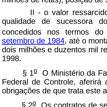
II - o valor ressarcido, 
qualidade de sucessora d
concedidos nos termos d
setembro de 1984
, até o mon
dois milhões e duzentos mil r
1998.
o
§ 1
O Ministério da Fa
Federal de Controle, aferirá 
obrigações de que trata este a
o
§ 2
Os contratos de sec