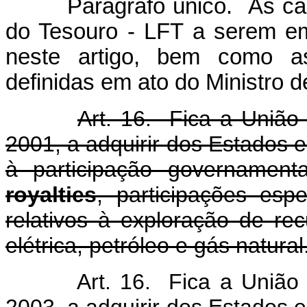
Parágrafo único. As caract
do Tesouro - LFT a serem em
neste artigo, bem como a
definidas em ato do Ministro 
Art. 16. Fica a União
2001, a adquirir dos Estados e 
à participação governament
royalties
, participações esp
relativos à exploração de rec
elétrica, petróleo e gás natural
Art. 16. Fica a União