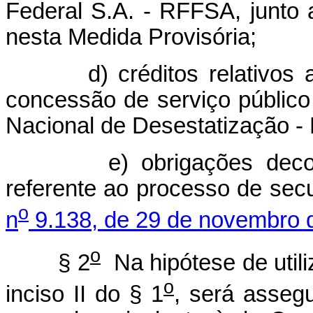
Federal S.A. - RFFSA, junto
nesta Medida Provisória;
d) créditos relativos a c
concessão de serviço públic
Nacional de Desestatização -
e) obrigações decorren
referente ao processo de secu
o
n
9.138, de 29 de novembro 
o
§ 2
Na hipótese de utili
o
inciso II do § 1
, será asseg