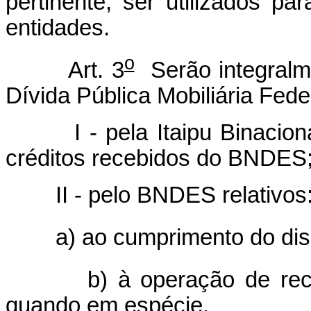
pertinente, ser utilizados pa
entidades.
o
Art. 3
Serão integralme
Dívida Pública Mobiliária Fed
I - pela Itaipu Binacional
créditos recebidos do BNDES
II - pelo BNDES relativos
a) ao cumprimento do disp
b) à operação de recomp
quando em espécie.