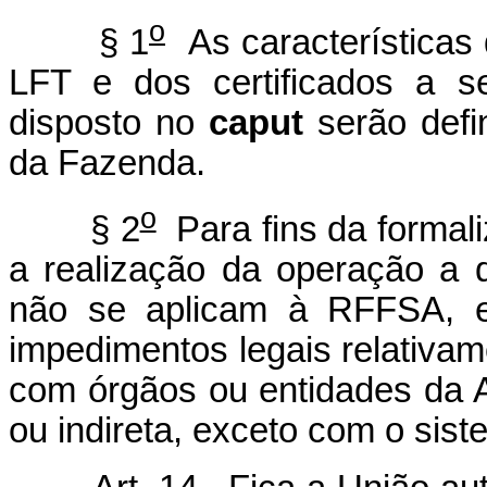
o
§ 1
As características 
LFT e dos certificados a s
disposto no
caput
serão defi
da Fazenda.
o
§ 2
Para fins da formal
a realização da operação a 
não se aplicam à RFFSA, em
impedimentos legais relativa
com órgãos ou entidades da A
ou indireta, exceto com o sist