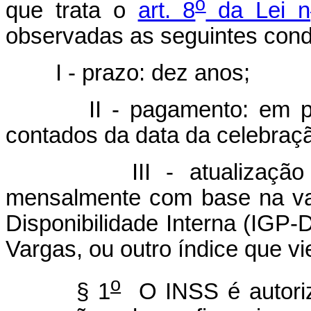
o
que trata o
art. 8
da Lei n
observadas as seguintes cond
I - prazo: dez anos;
II - pagamento: em parce
contados da data da celebraçã
III - atualização mone
mensalmente com base na var
Disponibilidade Interna (IGP-
Vargas, ou outro índice que vie
o
§ 1
O INSS é autoriza