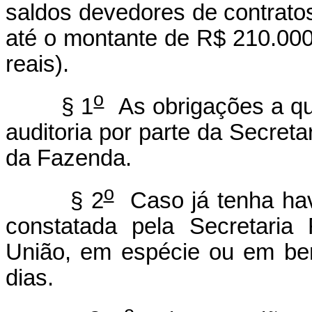
saldos devedores de contrato
até o montante de R$ 210.000
reais).
o
§ 1
As obrigações a qu
auditoria por parte da Secreta
da Fazenda.
o
§ 2
Caso já tenha hav
constatada pela Secretaria
União, em espécie ou em ben
dias.