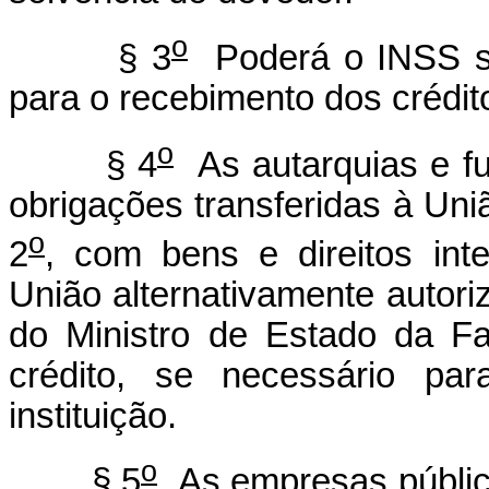
o
§ 3
Poderá o INSS se
para o recebimento dos crédi
o
§ 4
As autarquias e fu
obrigações transferidas à Uni
o
2
, com bens e direitos int
União alternativamente autoriz
do Ministro de Estado da Fa
crédito, se necessário pa
instituição.
o
§ 5
As empresas pública