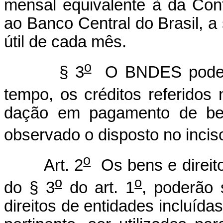
mensal equivalente à da Con
ao Banco Central do Brasil, a
útil de cada mês.
o
§ 3
O BNDES poderá 
tempo, os créditos referidos 
dação em pagamento de bens
observado o disposto no inciso
o
Art. 2
Os bens e direito
o
o
do § 3
do art. 1
, poderão
direitos de entidades incluíd