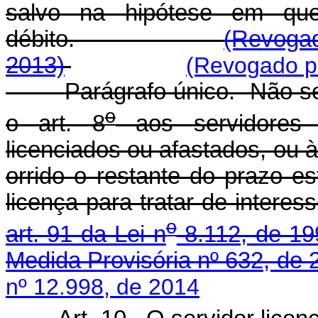
salvo na hipótese em que
débito.
(Revogad
2013)
(Revogado pe
Parágrafo único. Não se
o
o art. 8
aos servidores 
licenciados ou afastados, ou 
orrido o restante do prazo e
licença para tratar de intere
o
art. 91 da Lei n
8.112, de 19
Medida Provisória nº 632, de 
nº 12.998, de 2014