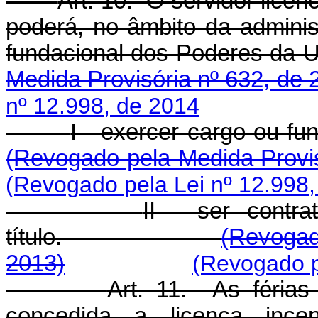
Art. 10. O servidor lice
poderá, no âmbito da administ
fundacional dos Pod
Medida Provisória nº 632, de 
nº 12.998, de 2014
I - exercer cargo
(Revogado pela Medida Provis
(Revogado pela Lei nº 12.998
II - ser contra
título.
(Revogad
2013)
(Revogado p
Art. 11. As férias
concedida a licença ince