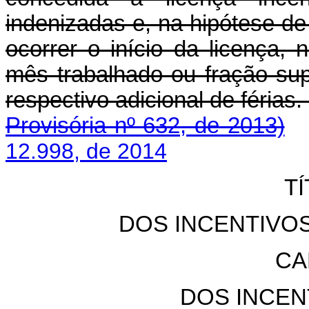
indenizadas e, na hipótese de 
ocorrer o início da licença
mês trabalhado ou fração sup
respectivo adicional d
Provisória nº 632, de 2013)
12.998, de 2014
TÍ
DOS INCENTIVO
CA
DOS INCEN