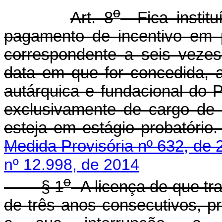
o
Art. 8
Fica institu
pagamento de incentivo em p
correspondente a seis veze
data em que for concedida, a
autárquica e fundacional do 
exclusivamente de cargo de 
esteja em estágio
Medida Provisória nº 632, de 
nº 12.998, de 2014
o
§ 1
A licença de que tr
de três anos consecutivos, pr