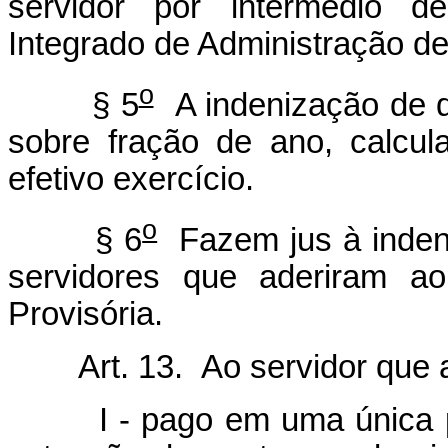
servidor por intermédio d
Integrado de Administração 
o
§ 5
A indenização de q
sobre fração de ano, calcu
efetivo exercício.
o
§ 6
Fazem jus à indeni
servidores que aderiram ao
Provisória.
Art. 13. Ao servidor que 
I - pago em uma única par