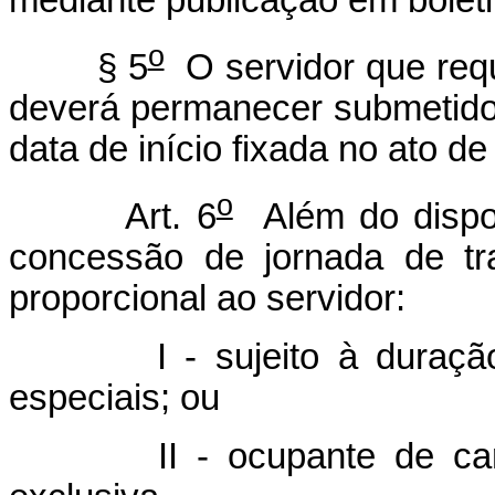
mediante publicação em boleti
o
§ 5
O servidor que requ
deverá permanecer submetido à
data de início fixada no ato d
o
Art. 6
Além do dispo
concessão de jornada de tr
proporcional ao servidor:
I - sujeito à duração de
especiais; ou
II - ocupante de cargo 