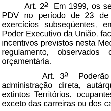
o
Art. 2
Em 1999, os serv
PDV no período de 23 de 
exercícios subseqüentes, e
Poder Executivo da União, fa
incentivos previstos nesta Me
regulamento, observados o
orçamentária.
o
Art. 3
Poderão a
administração direta, autár
extintos Territórios, ocupan
exceto das carreiras ou dos c