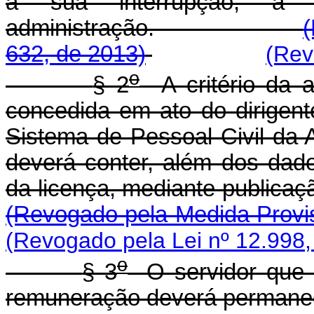
a sua interrupção, a
administração.
(
632, de 2013)
(Rev
o
§ 2
A critério da a
concedida em ato do dirigent
Sistema de Pessoal Civil da 
deverá conter, além dos dado
da licença, mediante publicaç
(Revogado pela Medida Provis
(Revogado pela Lei nº 12.998
o
§ 3
O servidor que r
remuneração deverá permanece