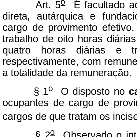
o
Art. 5
É facultado ao
direta, autárquica e fundac
cargo de provimento efetivo
trabalho de oito horas diári
quatro horas diárias e t
respectivamente, com remuner
a totalidade da remuneração.
o
§ 1
O disposto no
c
ocupantes de cargo de provi
cargos de que tratam os incisos
o
§ 2
Observado o inte