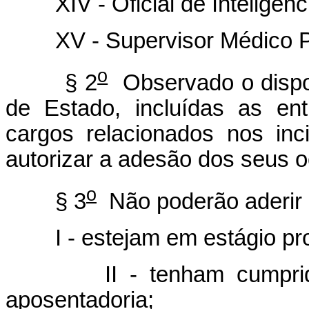
XIV - Oficial de Inteligênci
XV - Supervisor Médico Per
o
§ 2
Observado o dispo
de Estado, incluídas as en
cargos relacionados nos in
autorizar a adesão dos seus 
o
§ 3
Não poderão aderir 
I - estejam em estágio pro
II - tenham cumprido to
aposentadoria;