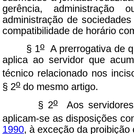
gerência, administração
administração de sociedades 
compatibilidade de horário co
o
§ 1
A prerrogativa de q
aplica ao servidor que acu
técnico relacionado nos inci
o
§ 2
do mesmo artigo.
o
§ 2
Aos servidores
aplicam-se as disposições co
1990
, à exceção da proibição 