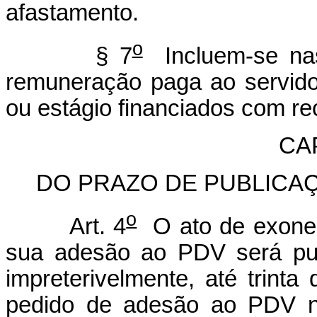
afastamento.
o
§ 7
Incluem-se nas
remuneração paga ao servidor
ou estágio financiados com re
CAP
DO PRAZO DE PUBLICA
o
Art. 4
O ato de exonera
sua adesão ao PDV será publ
impreterivelmente, até trinta
pedido de adesão ao PDV n