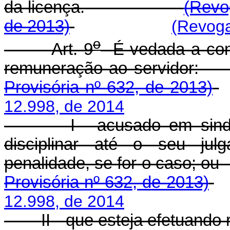
da licença.
(Revo
de 2013)
(Revoga
o
Art. 9
É vedada a conc
remuneração ao se
Provisória nº 632, de 2013)
12.998, de 2014
I - acusado em sind
disciplinar até o seu jul
penalidade, se for o caso; ou
Provisória nº 632, de 2013)
12.998, de 2014
II - que esteja efetuando