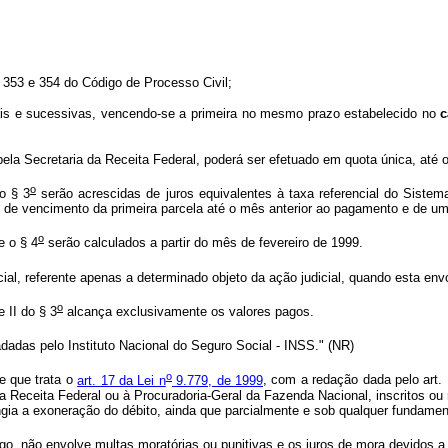
8, 353 e 354 do Código de Processo Civil;
nsais e sucessivas, vencendo-se a primeira no mesmo prazo estabelecido no
c
pela Secretaria da Receita Federal, poderá ser efetuado em quota única, até o
o
o § 3
serão acrescidas de juros equivalentes à taxa referencial do Sistem
s de vencimento da primeira parcela até o mês anterior ao pagamento e de 
o
e o § 4
serão calculados a partir do mês de fevereiro de 1999.
l, referente apenas a determinado objeto da ação judicial, quando esta env
o
 II do § 3
alcança exclusivamente os valores pagos.
adadas pelo Instituto Nacional do Seguro Social - INSS." (NR)
o
e que trata o
art. 17 da Lei n
9.779, de 1999
, com a redação dada pelo art.
 da Receita Federal ou à Procuradoria-Geral da Fazenda Nacional, inscritos o
angia a exoneração do débito, ainda que parcialmente e sob qualquer fundamen
go, não envolve multas moratórias ou punitivas e os juros de mora devidos a 