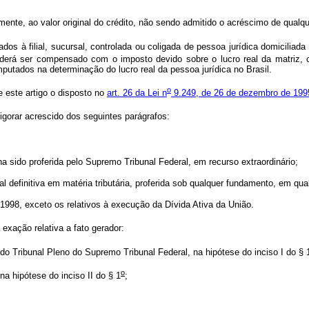
mente, ao valor original do crédito, não sendo admitido o acréscimo de qualque
os à filial, sucursal, controlada ou coligada de pessoa jurídica domiciliad
derá ser compensado com o imposto devido sobre o lucro real da matriz, con
putados na determinação do lucro real da pessoa jurídica no Brasil.
o
 este artigo o disposto no
art. 26 da Lei n
9.249, de 26 de dezembro de 199
igorar acrescido dos seguintes parágrafos:
a sido proferida pelo Supremo Tribunal Federal, em recurso extraordinário;
ial definitiva em matéria tributária, proferida sob qualquer fundamento, em qua
 1998, exceto os relativos à execução da Dívida Ativa da União.
 exação relativa a fato gerador:
o do Tribunal Pleno do Supremo Tribunal Federal, na hipótese do inciso I do § 
o
 na hipótese do inciso II do § 1
;