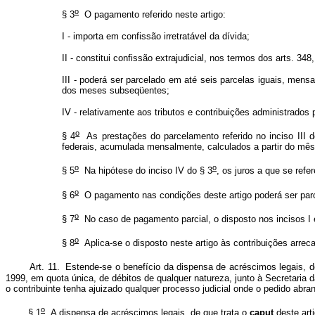
o
§ 3
O pagamento referido neste artigo:
I - importa em confissão irretratável da dívida;
II - constitui confissão extrajudicial, nos termos dos arts. 34
III - poderá ser parcelado em até seis parcelas iguais, me
dos meses subseqüentes;
IV - relativamente aos tributos e contribuições administrados 
o
§ 4
As prestações do parcelamento referido no inciso III d
federais, acumulada mensalmente, calculados a partir do mê
o
o
§ 5
Na hipótese do inciso IV do § 3
, os juros a que se refer
o
§ 6
O pagamento nas condições deste artigo poderá ser parcia
o
§ 7
No caso de pagamento parcial, o disposto nos incisos I e
o
§ 8
Aplica-se o disposto neste artigo às contribuições arrec
Art. 11. Estende-se o benefício da dispensa de acréscimos legais, d
1999, em quota única, de débitos de qualquer natureza, junto à Secretaria
o contribuinte tenha ajuizado qualquer processo judicial onde o pedido abr
o
§ 1
A dispensa de acréscimos legais, de que trata o
caput
deste arti