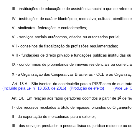
III - instituições de educação e de assistência social a que se refere 
IV - instituições de caráter filantrópico, recreativo, cultural, científic
V - sindicatos, federações e confederações;
VI - serviços sociais autônomos, criados ou autorizados por lei;
VII - conselhos de fiscalização de profissões regulamentadas;
VIII - fundações de direito privado e fundações públicas instituídas o
IX - condomínios de proprietários de imóveis residenciais ou comercia
X - a Organização das Cooperativas Brasileiras - OCB e as Organiza
Art. 13-A. São isentos da contribuição para o PIS/Pasep de que trat
(Incluído pela Lei nº 13.353, de 2016)
(Produção de efeito)
(Vide Lei 
o
Art. 14. Em relação aos fatos geradores ocorridos a partir de 1
de fe
I - dos recursos recebidos a título de repasse, oriundos do Orçament
II - da exportação de mercadorias para o exterior;
III - dos serviços prestados a pessoa física ou jurídica residente ou d