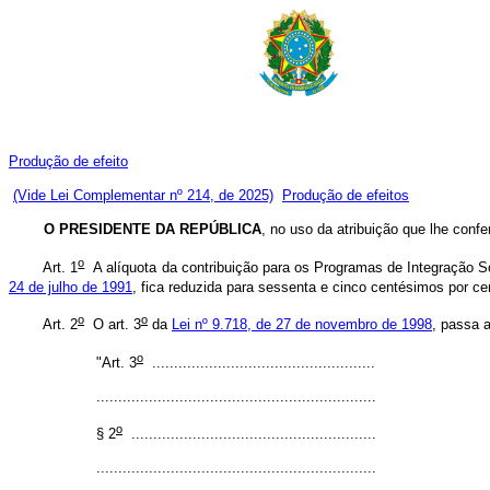
Produção de efeito
(Vide Lei Complementar nº 214, de 2025)
Produção de efeitos
O PRESIDENTE DA REPÚBLICA
, no uso da atribuição que lhe confe
o
Art. 1
A alíquota da contribuição para os Programas de Integração So
24 de julho de 1991
, fica reduzida para sessenta e cinco centésimos por ce
o
o
Art. 2
O art. 3
da
Lei nº 9.718, de 27 de novembro de 1998
, passa 
o
"Art. 3
...................................................
................................................................
o
§ 2
........................................................
................................................................