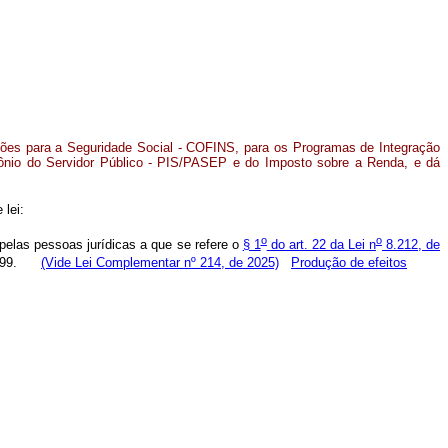
ições para a Seguridade Social - COFINS, para os Programas de Integração
ônio do Servidor Público - PIS/PASEP e do Imposto sobre a Renda, e dá
 lei:
o
o
pelas pessoas jurídicas a que se refere o
§ 1
do art. 22 da Lei n
8.212, de
 1999.
(Vide Lei Complementar nº 214, de 2025)
Produção de efeitos