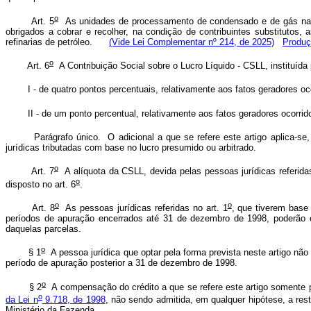
o
Art. 5
As unidades de processamento de condensado e de gás natura
obrigados a cobrar e recolher, na condição de contribuintes substituto
refinarias de petróleo.
(Vide Lei Complementar nº 214, de 2025)
Produç
o
Art. 6
A Contribuição Social sobre o Lucro Líquido - CSLL, instituída
I - de quatro pontos percentuais, relativamente aos fatos geradores oc
II - de um ponto percentual, relativamente aos fatos geradores ocorrid
Parágrafo único. O adicional a que se refere este artigo aplica-s
jurídicas tributadas com base no lucro presumido ou arbitrado.
o
Art. 7
A alíquota da CSLL, devida pelas pessoas jurídicas referidas
o
disposto no art. 6
.
o
o
Art. 8
As pessoas jurídicas referidas no art. 1
, que tiverem base
períodos de apuração encerrados até 31 de dezembro de 1998, poderão o
daquelas parcelas.
o
§ 1
A pessoa jurídica que optar pela forma prevista neste artigo nã
período de apuração posterior a 31 de dezembro de 1998.
o
§ 2
A compensação do crédito a que se refere este artigo somente 
o
da Lei n
9.718, de 1998
, não sendo admitida, em qualquer hipótese, a res
Ministério da Fazenda.