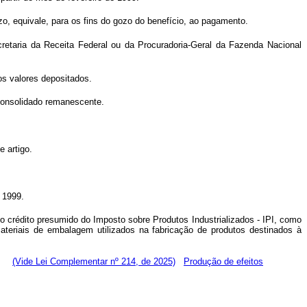
zo, equivale, para os fins do gozo do benefício, ao pagamento.
retaria da Receita Federal ou da Procuradoria-Geral da Fazenda Nacional
os valores depositados.
 consolidado remanescente.
 artigo.
e 1999.
u o crédito presumido do Imposto sobre Produtos Industrializados - IPI, como
teriais de embalagem utilizados na fabricação de produtos destinados à
es:
(Vide Lei Complementar nº 214, de 2025)
Produção de efeitos