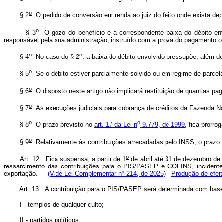
o
§ 2
O pedido de conversão em renda ao juiz do feito onde exista depós
o
§ 3
O gozo do benefício e a correspondente baixa do débito envo
responsável pela sua administração, instruído com a prova do pagamento 
o
o
§ 4
No caso do § 2
, a baixa do débito envolvido pressupõe, além 
o
§ 5
Se o débito estiver parcialmente solvido ou em regime de parcela
o
§ 6
O disposto neste artigo não implicará restituição de quantias p
o
§ 7
As execuções judiciais para cobrança de créditos da Fazenda Na
o
o
§ 8
O prazo previsto no
art. 17 da Lei n
9.779, de 1999
, fica prorro
o
§ 9
Relativamente às contribuições arrecadadas pelo INSS, o prazo a
o
Art. 12. Fica suspensa, a partir de 1
de abril até 31 de dezembro de
ressarcimento das contribuições para o PIS/PASEP e COFINS, incidentes
exportação.
(Vide Lei Complementar nº 214, de 2025)
Produção de efei
Art. 13. A contribuição para o PIS/PASEP será determinada com base 
I - templos de qualquer culto;
II - partidos políticos;