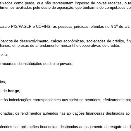
ixados como perda, que não representem ingresso de novas receitas, o res
estimentos avaliados pelo custo de aquisição, que tenham sido computados co
o
para o PIS/PASEP e COFINS, as pessoas jurídicas referidas no § 1
do art.
bancos de desenvolvimento, caixas econômicas, sociedades de crédito, fina
iliários, empresas de arrendamento mercantil e cooperativas de crédito:
eira;
ecursos de instituições de direito privado;
ões;
es de
hedge
;
nte às indenizações correspondentes aos sinistros ocorridos, efetivamente pa
 fechadas, os rendimentos auferidos nas aplicações financeiras destinadas a
feridos nas aplicações financeiras destinadas ao pagamento de resgate de tí