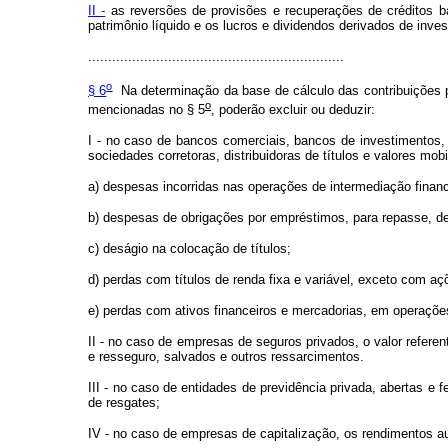
II -
as reversões de provisões e recuperações de créditos ba
patrimônio líquido e os lucros e dividendos derivados de inv
................................................................
o
§ 6
Na determinação da base de cálculo das contribuições 
o
mencionadas no § 5
, poderão excluir ou deduzir:
I - no caso de bancos comerciais, bancos de investimentos, 
sociedades corretoras, distribuidoras de títulos e valores mob
a) despesas incorridas nas operações de intermediação financ
b) despesas de obrigações por empréstimos, para repasse, de r
c) deságio na colocação de títulos;
d) perdas com títulos de renda fixa e variável, exceto com aç
e) perdas com ativos financeiros e mercadorias, em operaçõ
II - no caso de empresas de seguros privados, o valor refere
e resseguro, salvados e outros ressarcimentos.
III - no caso de entidades de previdência privada, abertas e
de resgates;
IV - no caso de empresas de capitalização, os rendimentos au