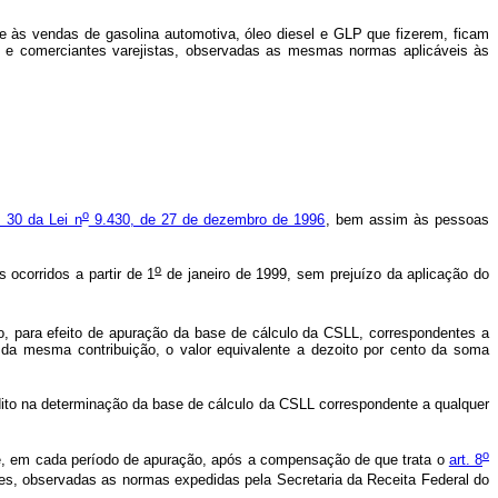
 às vendas de gasolina automotiva, óleo diesel e GLP que fizerem, ficam
es e comerciantes varejistas, observadas as mesmas normas aplicáveis às
o
. 30 da Lei n
9.430, de 27 de dezembro de 1996
, bem assim às pessoas
o
 ocorridos a partir de 1
de janeiro de 1999, sem prejuízo da aplicação do
do, para efeito de apuração da base de cálculo da CSLL, correspondentes a
da mesma contribuição, o valor equivalente a dezoito por cento da soma
édito na determinação da base de cálculo da CSLL correspondente a qualquer
o
te, em cada período de apuração, após a compensação de que trata o
art. 8
ões, observadas as normas expedidas pela Secretaria da Receita Federal do