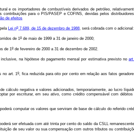
l e os importadores de combustíveis derivados de petróleo, relativamente
s, as contribuições para o PIS/PASEP e COFINS, devidas pelos distribuidor
ão de efeitos
o
 pela
Lei n
7.689, de 15 de dezembro de 1988
, será cobrada com o adicional:
o
orridos de 1
de maio de 1999 a 31 de janeiro de 2000;
o
os de 1
de fevereiro de 2000 a 31 de dezembro de 2002.
e, inclusive, na hipótese do pagamento mensal por estimativa previsto no
art
o
 no art. 1
, fica reduzida para oito por cento em relação aos fatos geradores
 de cálculo negativa e valores adicionados, temporariamente, ao lucro líqui
ptar por escriturar, em seu ativo, como crédito compensável com débitos 
o poderá computar os valores que serviram de base de cálculo do referido cr
poderá ser efetuada com até trinta por cento do saldo da CSLL remanescen
tituição de seu valor ou sua compensação com outros tributos ou contribuiç