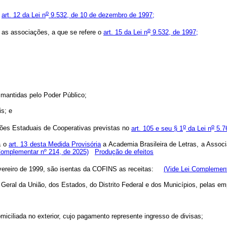
o
o
art. 12 da Lei n
9.532, de 10 de dezembro de 1997;
o
o e as associações, a que se refere o
art. 15 da Lei n
9.532, de 1997;
u mantidas pelo Poder Público;
is; e
o
o
ções Estaduais de Cooperativas previstas no
art. 105 e seu § 1
da Lei n
5.7
a o
art. 13 desta Medida Provisória
a Academia Brasileira de Letras, a Associa
Complementar nº 214, de 2025)
Produção de efeitos
vereiro de 1999, são isentas da COFINS as receitas:
(Vide Lei Complement
o Geral da União, dos Estados, do Distrito Federal e dos Municípios, pelas 
omiciliada no exterior, cujo pagamento represente ingresso de divisas;