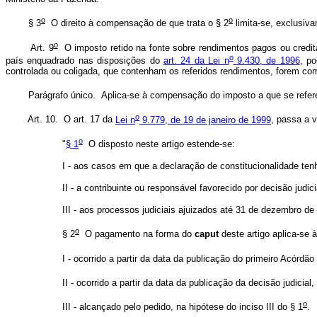
o
o
§ 3
O direito à compensação de que trata o § 2
limita-se, exclusiva
o
Art. 9
O imposto retido na fonte sobre rendimentos pagos ou creditad
o
país enquadrado nas disposições do
art. 24 da Lei n
9.430, de 1996
, po
controlada ou coligada, que contenham os referidos rendimentos, forem com
Parágrafo único. Aplica-se à compensação do imposto a que se refere
o
Art. 10. O art. 17 da
Lei n
9.779, de 19 de janeiro de 1999
, passa a v
o
"
§ 1
O disposto neste artigo estende-se:
I - aos casos em que a declaração de constitucionalidade tenh
II - a contribuinte ou responsável favorecido por decisão judic
III - aos processos judiciais ajuizados até 31 de dezembro de
o
§ 2
O pagamento na forma do
caput
deste artigo aplica-se à
I - ocorrido a partir da data da publicação do primeiro Acórdã
II - ocorrido a partir da data da publicação da decisão judicial,
o
III - alcançado pelo pedido, na hipótese do inciso III do § 1
.