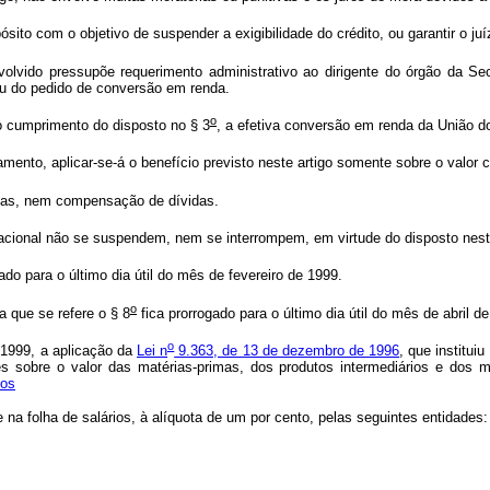
ito com o objetivo de suspender a exigibilidade do crédito, ou garantir o juí
lvido pressupõe requerimento administrativo ao dirigente do órgão da Sec
ou do pedido de conversão em renda.
o
do cumprimento do disposto no § 3
, a efetiva conversão em renda da União d
mento, aplicar-se-á o benefício previsto neste artigo somente sobre o valor
agas, nem compensação de dívidas.
cional não se suspendem, nem se interrompem, em virtude do disposto neste
gado para o último dia útil do mês de fevereiro de 1999.
o
 que se refere o § 8
fica prorrogado para o último dia útil do mês de abril d
o
 1999, a aplicação da
Lei n
9.363, de 13 de dezembro de 1996
, que institui
 sobre o valor das matérias-primas, dos produtos intermediários e dos ma
tos
na folha de salários, à alíquota de um por cento, pelas seguintes entidad