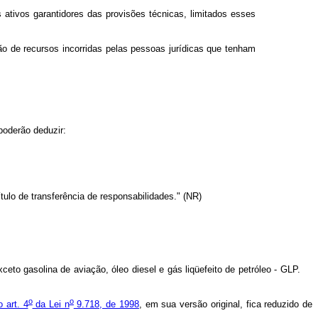
 ativos garantidores das provisões técnicas, limitados esses
 de recursos incorridas pelas pessoas jurídicas que tenham
poderão deduzir:
tulo de transferência de responsabilidades." (NR)
xceto gasolina de aviação, óleo diesel e gás liqüefeito de petróleo - GLP.
o
o
 art. 4
da Lei n
9.718, de 1998
, em sua versão original, fica reduzido de