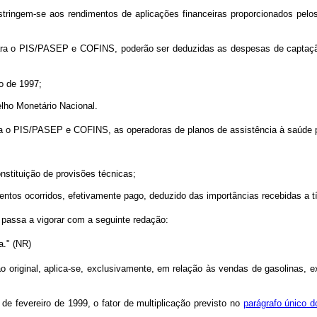
tringem-se aos rendimentos de aplicações financeiras proporcionados pelos
ara o PIS/PASEP e COFINS, poderão ser deduzidas as despesas de captação
o de 1997;
elho Monetário Nacional.
ra o PIS/PASEP e COFINS, as operadoras de planos de assistência à saúde 
onstituição de provisões técnicas;
ventos ocorridos, efetivamente pago, deduzido das importâncias recebidas a tí
passa a vigorar com a seguinte redação:
a." (NR)
o original, aplica-se, exclusivamente, em relação às vendas de gasolinas, e
de fevereiro de 1999, o fator de multiplicação previsto no
parágrafo único do