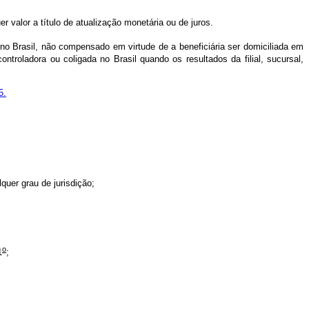
r valor a título de atualização monetária ou de juros.
a no Brasil, não compensado em virtude de a beneficiária ser domiciliada em
troladora ou coligada no Brasil quando os resultados da filial, sucursal,
5.
lquer grau de jurisdição;
o
1
;