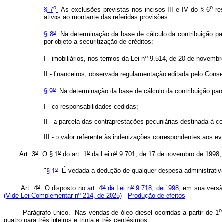
o
o
§ 7
As exclusões previstas nos incisos III e IV do § 6
res
ativos ao montante das referidas provisões.
o
§ 8
Na determinação da base de cálculo da contribuição p
por objeto a securitização de créditos:
o
I - imobiliários, nos termos da Lei n
9.514, de 20 de novembr
II - financeiros, observada regulamentação editada pelo Cons
o
§ 9
Na determinação da base de cálculo da contribuição pa
I - co-responsabilidades cedidas;
II - a parcela das contraprestações pecuniárias destinada à c
III - o valor referente às indenizações correspondentes aos e
o
o
o
o
Art. 3
O § 1
do art. 1
da Lei n
9.701, de 17 de novembro de 1998, 
o
"
§ 1
É vedada a dedução de qualquer despesa administrativ
o
o
o
Art. 4
O disposto no
art. 4
da Lei n
9.718, de 1998
, em sua versã
(Vide Lei Complementar nº 214, de 2025)
Produção de efeitos
o
Parágrafo único. Nas vendas de óleo diesel ocorridas a partir de 1
quatro para três inteiros e trinta e três centésimos.