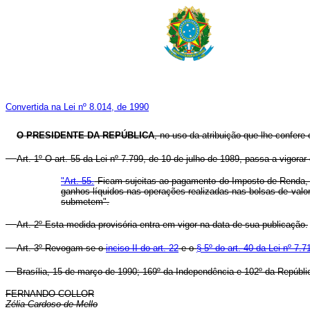
Convertida na Lei nº 8.014, de 1990
O PRESIDENTE DA REPÚBLICA
, no uso da atribuição que lhe confere 
Art. 1º O art. 55 da Lei nº 7.799, de 10 de julho de 1989, passa a vigora
"Art. 55.
Ficam sujeitas ao pagamento do Imposto de Renda, à a
ganhos líquidos nas operações realizadas nas bolsas de valo
submetem".
Art. 2º Esta medida provisória entra em vigor na data de sua publicação.
Art. 3º Revogam-se o
inciso II do art. 22
e o
§ 5º do art. 40 da Lei nº 7
Brasília, 15 de março de 1990; 169º da Independência e 102º da Repúbli
FERNANDO COLLOR
Zélia Cardoso de Mello