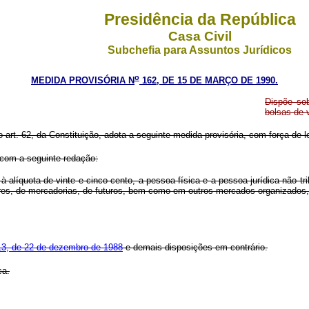
Presidência da República
Casa Civil
Subchefia para Assuntos Jurídicos
o
MEDIDA PROVISÓRIA N
162, DE 15 DE MARÇO DE 1990.
Dispõe sob
bolsas de 
o art. 62, da Constituição, adota a seguinte medida provisória, com força de le
r com a seguinte redação:
líquota de vinte e cinco cento, a pessoa física e a pessoa jurídica não trib
res, de mercadorias, de futuros, bem como em outros mercados organizados, 
.713, de 22 de dezembro de 1988
e demais disposições em contrário.
ca.