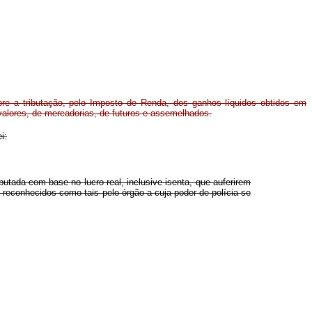
re a tributação, pelo Imposto de Renda, dos ganhos líquidos obtidos em
valores, de mercadorias, de futuros e assemelhados.
i:
utada com base no lucro real, inclusive isenta, que auferirem
reconhecidos como tais pelo órgão a cuja poder de polícia se