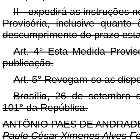
II - expedirá as instruções
Provisória, inclusive quant
descumprimento do prazo estab
Art. 4° Esta Medida Provis
publicação.
Art. 5° Revogam-se as dispo
Brasília, 26 de setembro
101° da República.
ANTÔNIO PAES DE ANDRAD
Paulo César Ximenes Alves Fe