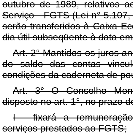
outubro de 1989, relativos
Serviço - FGTS (Lei n° 5.107,
serão transferidos à Caixa 
dia útil subseqüente à data e
Art. 2° Mantidos os juros a
do saldo das contas vincu
condições da caderneta de po
Art. 3° O Conselho Mone
disposto no art. 1°, no prazo de
I - fixará a remuneração
serviços prestados ao FGTS;