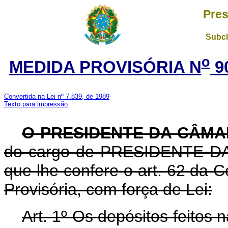
Pres
Subch
o
MEDIDA PROVISÓRIA N
9
Convertida na Lei nº 7.839, de 1989
Texto para impressão
O PRESIDENTE DA CÂM
do cargo de PRESIDENTE DA 
que lhe confere o art. 62 da C
Provisória, com força de Lei:
Art. 1º Os depósitos feitos n