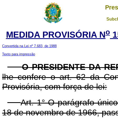
Pres
Subch
o
MEDIDA PROVISÓRIA N
1
Convertida na Lei nº 7.683, de 1988
Texto para impressão
O PRESIDENTE DA RE
lhe confere o art. 62 da Con
Provisória, com força de lei:
Art. 1° O parágrafo único
18 de novembro de 1966, pass