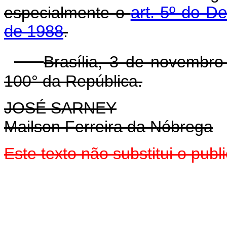
especialmente o
art. 5º do D
de 1988
.
Brasília, 3 de novembr
100° da República.
JOSÉ SARNEY
Mailson Ferreira da Nóbrega
Este texto não substitui o pu