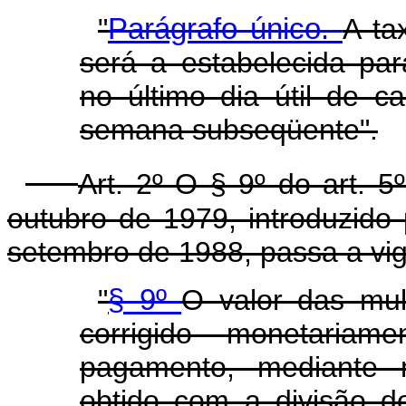
"
Parágrafo único.
A ta
será a estabelecida pa
no último dia útil de 
semana subseqüente".
Art. 2º O § 9º do art. 5
outubro de 1979, introduzido 
setembro de 1988, passa a vig
"
§ 9º
O valor das mul
corrigido monetaria
pagamento, mediante mu
obtido com a divisão 