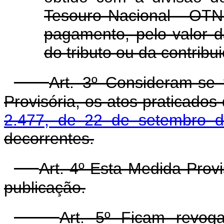
Tesouro Nacional - OTN
pagamento, pelo valor
do tributo ou da contribui
Art. 3º Consideram-se 
Provisória, os atos praticados
2.477, de 22 de setembro 
decorrentes.
Art. 4º Esta Medida Prov
publicação.
Art. 5º Ficam revoga