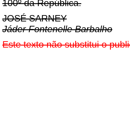
100º da República.
JOSÉ SARNEY
Jáder Fontenelle Barbalho
Este texto não substitui o pu