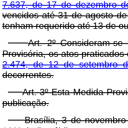
7.637, de 17 de dezembro d
vencidos até 31 de agosto de
tenham requerido até 13 de ou
Art. 2º Consideram-se 
Provisória, os atos praticados
2.474, de 12 de setembro 
decorrentes.
Art. 3º Esta Medida Prov
publicação.
Brasília, 3 de novembr