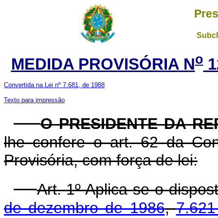
Pres
Subch
o
MEDIDA PROVISÓRIA N
1
Convertida na Lei nº 7.681, de 1988
Texto para impressão
O PRESIDENTE DA RE
lhe confere o art. 62 da Con
Provisória, com força de lei:
Art. 1º Aplica-se o dispo
de dezembro de 1986
,
7.621