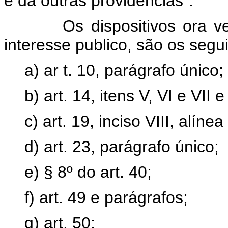
e dá outras providências".
Os dispositivos ora vetad
interesse publico, são os segu
a) ar t. 10, parágrafo único;
b) art. 14, itens V, VI e VII 
c) art. 19, inciso VIII, alínea 
d) art. 23, parágrafo único;
e) § 8º do art. 40;
f) art. 49 e parágrafos;
g) art. 50;