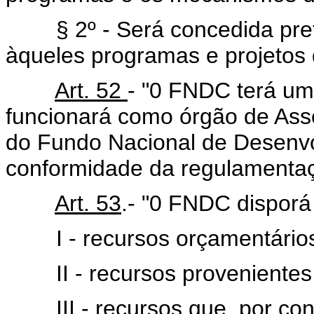
§ 2º - Será concedida prefe
àqueles programas e projetos 
Art. 52
- "0 FNDC terá um
funcionará como órgão de As
do Fundo Nacional de Desenvo
conformidade da regulamentaç
Art. 53
.- "0 FNDC disporá
I - recursos orçamentários 
II - recursos provenientes de
III - recursos que, por convê