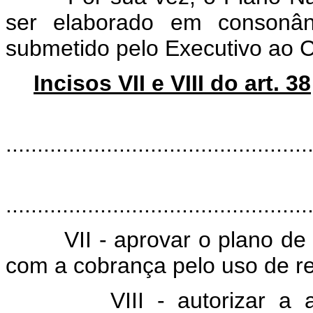
ser elaborado em consonân
submetido pelo Executivo ao 
Incisos VII e VIII do art. 38
"Art
................................................
................................................
VII - aprovar o plano de a
com a cobrança pelo uso de re
VIII - autorizar a aplic