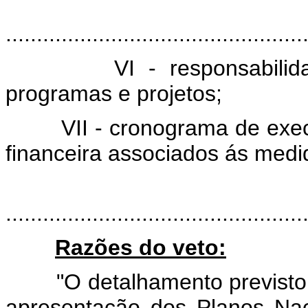
................................................
VI - responsabilidades
programas e projetos;
VII - cronograma de execuç
financeira associados ás medi
................................................
Razões do veto:
"O detalhamento previsto nos
apresentação dos Planos Nac