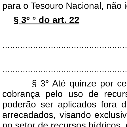
para o Tesouro Nacional, não 
§ 3º ° do art. 22
"Ar
................................................
................................................
§ 3° Até quinze por cento
cobrança pelo uso de recur
poderão ser aplicados fora 
arrecadados, visando exclusiv
no setor de recursos hídricos,