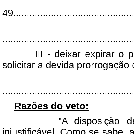
"A
49..............................................
................................................
III - deixar expirar o pra
solicitar a devida prorrogação 
................................................
Razões do veto:
"A disposição define 
injustificável. Como se sabe, 