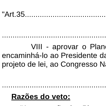
"Art.35........................................
................................................
VIII - aprovar o Plano N
encaminhá-lo ao Presidente da
projeto de lei, ao Congresso N
................................................
Razões do veto: