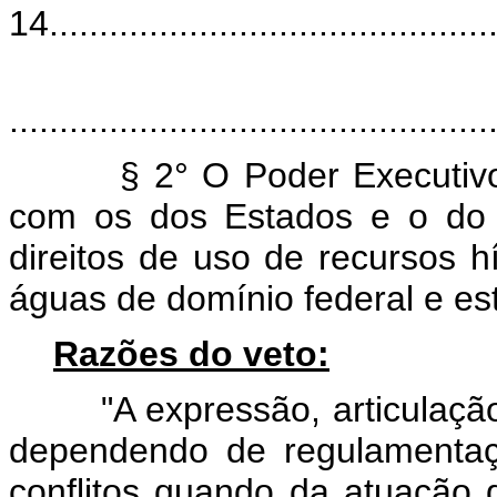
14..............................................
................................................
§ 2° O Poder Executivo Fed
com os dos Estados e o do D
direitos de uso de recursos h
águas de domínio federal e es
Razões do veto:
"A expressão, articulação, i
dependendo de regulamentaç
conflitos quando da atuação 