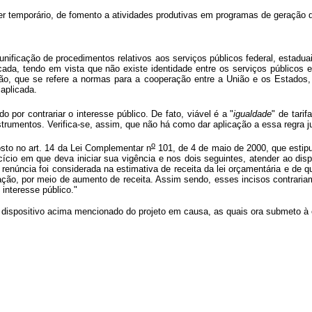
ráter temporário, de fomento a atividades produtivas em programas de geração
unificação de procedimentos relativos aos serviços públicos federal, estadua
icada, tendo em vista que não existe identidade entre os serviços públicos
ção, que se refere a normas para a cooperação entre a União e os Estados, o
 aplicada.
 por contrariar o interesse público. De fato, viável é a "
igualdade
" de tari
strumentos. Verifica-se, assim, que não há como dar aplicação a essa regra ju
o
osto no art. 14 da Lei Complementar n
101, de 4 de maio de 2000, que estip
cício em que deva iniciar sua vigência e nos dois seguintes, atender ao disp
núncia foi considerada na estimativa de receita da lei orçamentária e de qu
, por meio de aumento de receita. Assim sendo, esses incisos contrariam 
 interesse público."
spositivo acima mencionado do projeto em causa, as quais ora submeto à