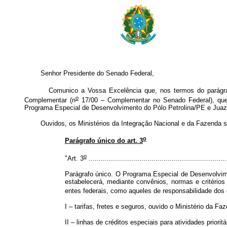
Senhor Presidente do Senado Federal,
Comunico a Vossa Excelência que, nos termos do parágra
o
Complementar (n
17/00 – Complementar no Senado Federal), que "
Programa Especial de Desenvolvimento do Pólo Petrolina/PE e Juaz
Ouvidos, os Ministérios da Integração Nacional e da Fazenda soli
o
Parágrafo único do art. 3
o
"Art. 3
....................................................................
Parágrafo único. O Programa Especial de Desenvolvim
estabelecerá, mediante convênios, normas e critérios
entes federais, como aqueles de responsabilidade dos e
I – tarifas, fretes e seguros, ouvido o Ministério da Fa
II – linhas de créditos especiais para atividades prioritá