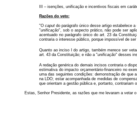
III – isenções, unificação e incentivos fiscais em ca
Razões do veto:
"O
caput
do parágrafo único desse artigo estabelece a 
"
unificação
", sob o aspecto prático, não pode ser apl
acentuado no parágrafo único do art. 23 da Constitui
contraria o interesse público, porque impossível de ser
Quanto ao inciso I do artigo, também merece ser vetado
art. 43 da Constituição; e não a "
unificação
" desses in
A redação genérica do demais incisos contraria o disp
estimativa do impacto orçamentário-financeiro no exer
uma das seguintes condições: demonstração de que a re
na LDO; estar acompanhada de medidas de compensação
que orientam a gestão pública e, portanto, contrariam o
Estas, Senhor Presidente, as razões que me levaram a vetar o di