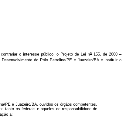
o
contrariar o interesse público, o Projeto de Lei n
155, de 2000 –
Desenvolvimento do Pólo Petrolina/PE e Juazeiro/BA e instituir o
ina/PE e Juazeiro/BA, ouvidos os órgãos competentes,
os tanto os federais e aqueles de responsabilidade de
ação a: