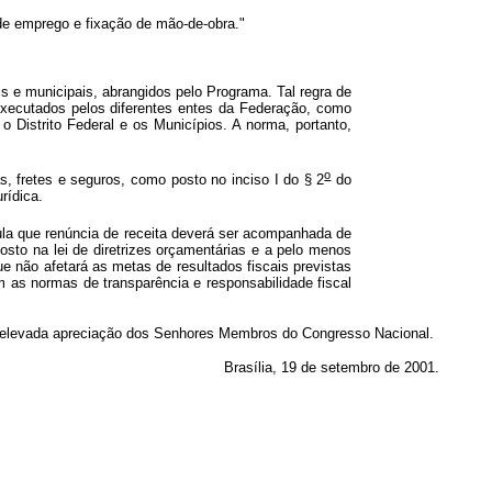
 de emprego e fixação de mão-de-obra."
is e municipais, abrangidos pelo Programa. Tal regra de
 executados pelos diferentes entes da Federação, como
 Distrito Federal e os Municípios. A norma, portanto,
o
fas, fretes e seguros, como posto no inciso I do § 2
do
rídica.
ula que renúncia de receita deverá ser acompanhada de
osto na lei de diretrizes orçamentárias e a pelo menos
e não afetará as metas de resultados fiscais previstas
as normas de transparência e responsabilidade fiscal
 elevada apreciação dos Senhores Membros do Congresso Nacional.
Brasília, 19 de setembro de 2001.