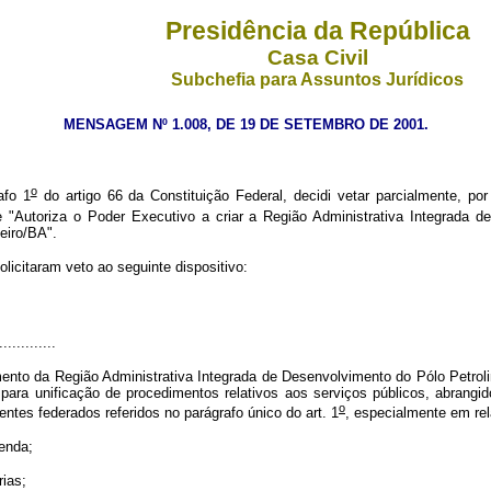
Presidência da República
Casa Civil
Subchefia para Assuntos Jurídicos
MENSAGEM Nº 1.008, DE 19 DE SETEMBRO DE 2001.
o
fo 1
do artigo 66 da Constituição Federal, decidi vetar parcialmente, por 
Autoriza o Poder Executivo a criar a Região Administrativa Integrada de 
eiro/BA".
citaram veto ao seguinte dispositivo:
.............
ento da Região Administrativa Integrada de Desenvolvimento do Pólo Petrol
 para unificação de procedimentos relativos aos serviços públicos, abrangid
o
ntes federados referidos no parágrafo único do art. 1
, especialmente em rel
zenda;
rias;