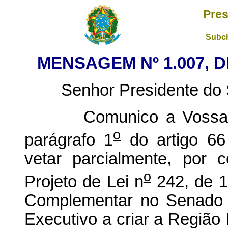
Pres
Subch
MENSAGEM Nº 1.007, D
Senhor Presidente do S
Comunico a Vossa Exc
o
parágrafo 1
do artigo 66 
vetar parcialmente, por c
o
Projeto de Lei n
242, de 1
Complementar no Senado F
Executivo a criar a Região