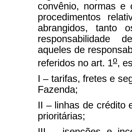
convênio, normas e c
procedimentos relat
abrangidos, tanto 
responsabilidade 
aqueles de responsab
o
referidos no art. 1
, e
I – tarifas, fretes e s
Fazenda;
II – linhas de crédito
prioritárias;
III – isenções e inc