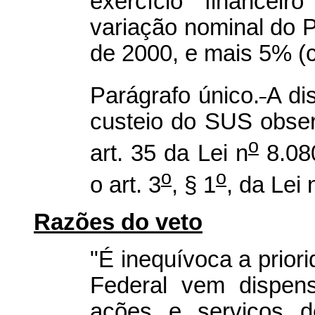
exercício financei
variação nominal do P
de 2000, e mais 5% (c
Parágrafo único.
A di
custeio do SUS observ
o
art. 35 da Lei n
8.08
o
o
o art. 3
, § 1
, da Lei 
Razões do veto
"É inequívoca a prior
Federal vem dispen
ações e serviços d