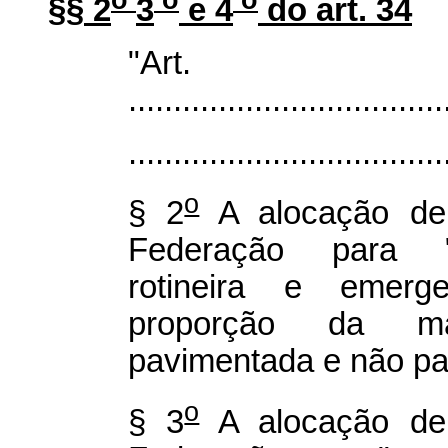
§§ 2
3
e 4
do art. 34
"Ar
...................................
...................................
o
§ 2
A alocação de 
Federação para "c
rotineira e emergen
proporção da mal
pavimentada e não pa
o
§ 3
A alocação de 