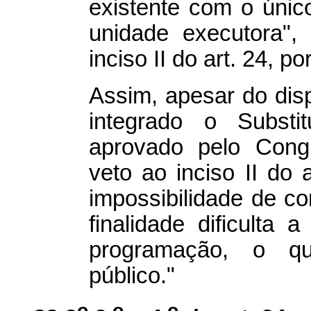
existente com o único
unidade executora"
inciso II do art. 24, p
Assim, apesar do dis
integrado o Substi
aprovado pelo Congr
veto ao inciso II do 
impossibilidade de c
finalidade dificulta 
programação, o qu
público."
o
o
o