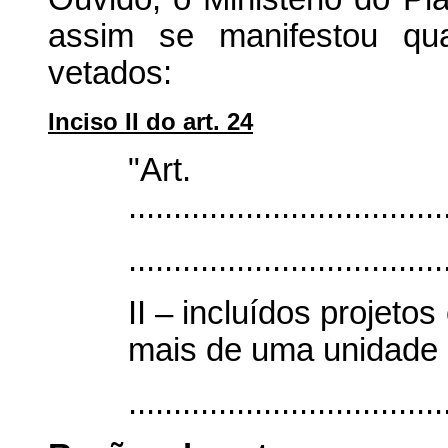
assim se manifestou qua
vetados:
Inciso II do art. 24
"Ar
...................................
...................................
II – incluídos projet
mais de uma unidade 
...................................