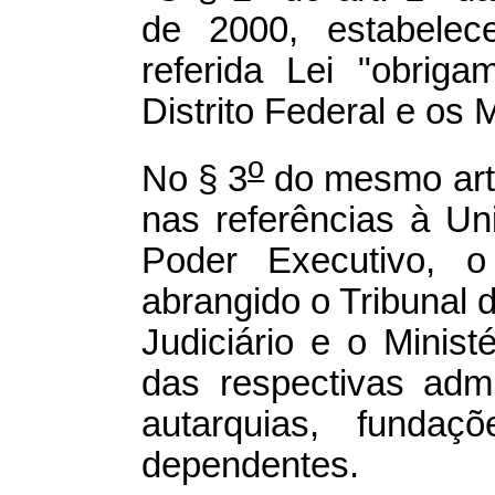
de 2000, estabelec
referida Lei "obrig
Distrito Federal e os 
o
No § 3
do mesmo arti
nas referências à U
Poder Executivo, o 
abrangido o Tribunal 
Judiciário e o Minist
das respectivas admi
autarquias, fundaç
dependentes.