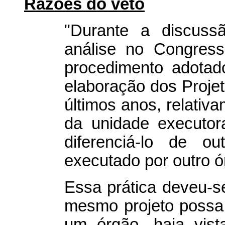
Razões do veto
"Durante a discuss
análise no Congresso
procedimento adotad
elaboração dos Proje
últimos anos, relativ
da unidade executora
diferenciá-lo de o
executado por outro ó
Essa prática deveu-
mesmo projeto possa
um órgão, haja vist