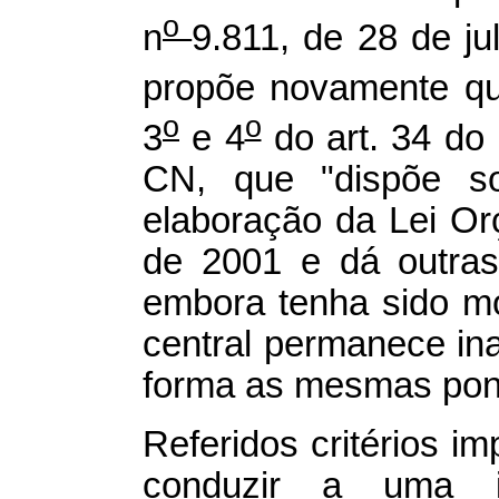
o
n
9.811, de 28 de ju
propõe novamente qu
o
o
3
e 4
do art. 34 do 
CN, que "dispõe so
elaboração da Lei Or
de 2001 e dá outras 
embora tenha sido mo
central permanece in
forma as mesmas pon
Referidos critérios 
conduzir a uma in