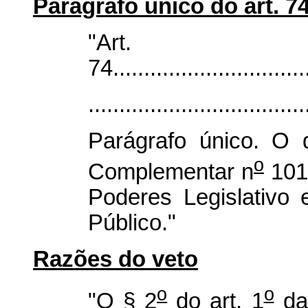
Parágrafo único do art. 7
"Art.
74................................
...................................
Parágrafo único. O 
o
Complementar n
101,
Poderes Legislativo e
Público."
Razões do veto
o
o
"O § 2
do art. 1
da