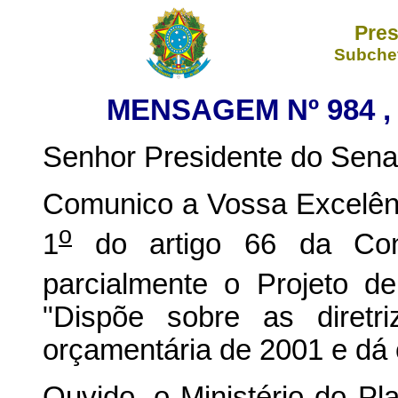
Pres
Subchef
MENSAGEM Nº 984 , 
Senhor Presidente do Sena
Comunico a Vossa Excelênc
o
1
do artigo 66 da Const
parcialmente o Projeto de
"Dispõe sobre as diretr
orçamentária de 2001 e dá 
Ouvido, o Ministério do P