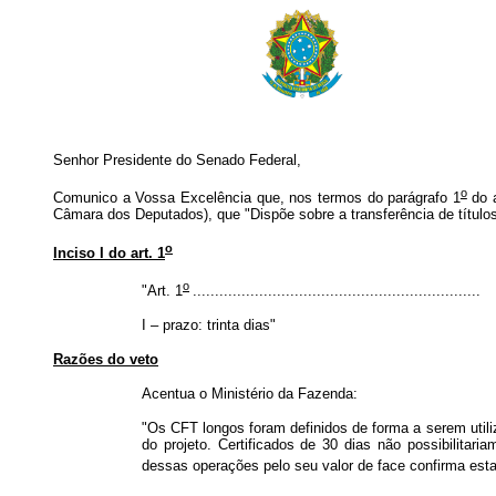
Senhor Presidente do Senado Federal,
o
Comunico a Vossa Excelência que, nos termos do parágrafo 1
do a
Câmara dos Deputados), que "Dispõe sobre a transferência de títulos
o
Inciso I do art. 1
o
"Art. 1
.................................................................
I – prazo: trinta dias"
Razões do veto
Acentua o Ministério da Fazenda:
"Os CFT longos foram definidos de forma a serem uti
do projeto. Certificados de 30 dias não possibilitari
dessas operações pelo seu valor de face confirma esta i