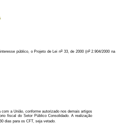
s
o
o
interesse público, o Projeto de Lei n
33, de 2000 (n
2.904/2000 na
 com a União, conforme autorizado nos demais artigos
brio fiscal do Setor Público Consolidado. A realização
 30 dias para os CFT, seja vetado.