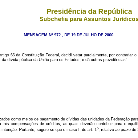
Presidência da República
Subchefia para Assuntos Jurídico
MENSAGEM Nº 972 , DE 19 DE JULHO DE 2000.
rtigo 66 da Constituição Federal, decidi vetar parcialmente, por contrariar o 
 da dívida pública da União para os Estados, e dá outras providências".
lizados como meios de pagamento de dívidas das unidades da Federação para
am tais compensações de créditos, as quais deverão contribuir para o equilí
o
ntenção. Portanto, sugere-se que o inciso I, do art. 1
, relativo ao prazo de