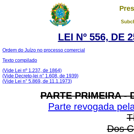
Pres
Subch
LEI Nº 556, DE 
Ordem do Juízo no processo comercial
Texto compilado
(Vide Lei nº 1.237, de 1864)
(Vide Decreto-lei n° 1.608, de 1939)
(Vide Lei n° 5.869, de 11.1.1973)
PARTE PRIMEIRA -
Parte revogada pela
T
Dos C