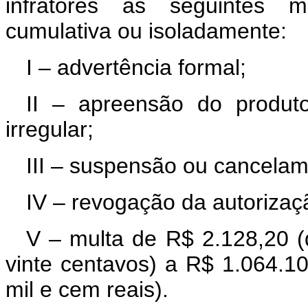
infratores às seguintes me
cumulativa ou isoladamente:
I – advertência formal;
II – apreensão do produt
irregular;
III – suspensão ou cancelam
IV – revogação da autorizaç
V – multa de R$ 2.128,20 (do
vinte centavos) a R$ 1.064.1
mil e cem reais).