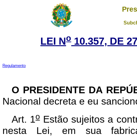
Pres
Subch
o
LEI N
10.357, DE 
Regulamento
O PRESIDENTE DA REPÚ
Nacional decreta e eu sanciono
o
Art. 1
Estão sujeitos a contr
nesta Lei, em sua fabric