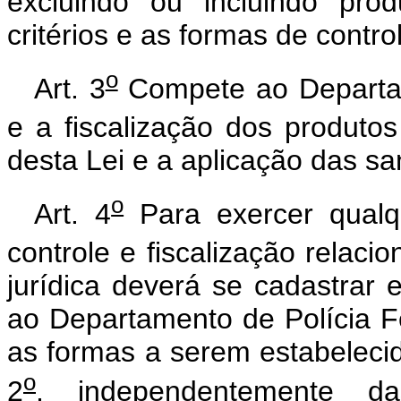
excluindo ou incluindo pro
critérios e as formas de contro
o
Art. 3
Compete ao Departam
e a fiscalização dos produtos
desta Lei e a aplicação das sa
o
Art. 4
Para exercer qualq
controle e fiscalização relacio
jurídica deverá se cadastrar 
ao Departamento de Polícia Fe
as formas a serem estabelecida
o
2
, independentemente d