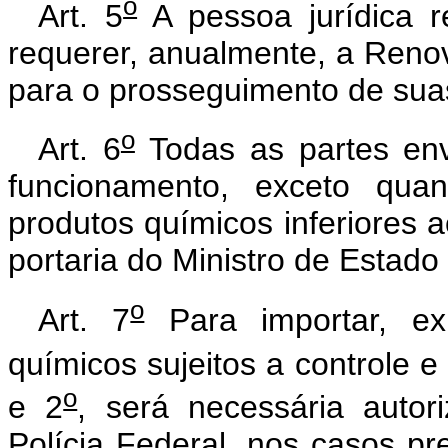
o
Art. 5
A pessoa jurídica r
requerer, anualmente, a Ren
para o prosseguimento de suas
o
Art. 6
Todas as partes env
funcionamento, exceto qua
produtos químicos inferiores 
portaria do Ministro de Estado 
o
Art. 7
Para importar, ex
químicos sujeitos a controle e 
o
e 2
, será necessária auto
Polícia Federal, nos casos pr