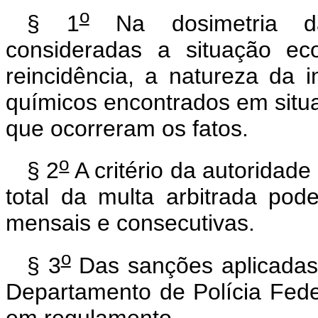
o
§ 1
Na dosimetria da 
consideradas a situação ec
reincidência, a natureza da 
químicos encontrados em situa
que ocorreram os fatos.
o
§ 2
A critério da autoridade
total da multa arbitrada pod
mensais e consecutivas.
o
§ 3
Das sanções aplicadas 
Departamento de Polícia Fede
em regulamento.