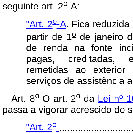
o
seguinte art. 2
-A:
o
"Art. 2
-A
. Fica reduzida
o
partir de 1
de janeiro d
de renda na fonte inc
pagas, creditadas, 
remetidas ao exterior
serviços de assistência 
o
o
Art. 8
O art. 2
da
Lei nº 
passa a vigorar acrescido do s
o
"Art. 2
...........................