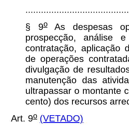
........................................
o
§ 9
As despesas ope
prospecção, análise e
contratação, aplicação
de operações contratad
divulgação de resultado
manutenção das ativid
ultrapassar o montante 
cento) dos recursos arr
o
Art. 9
(VETADO)