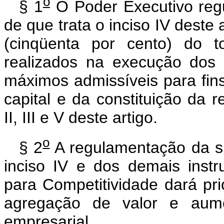
o
§ 1
O Poder Executivo reg
de que trata o inciso IV deste 
(cinqüenta por cento) do t
realizados na execução dos 
máximos admissíveis para fins
capital e da constituição da r
II, III e V deste artigo.
o
§ 2
A regulamentação da s
inciso IV e dos demais ins
para Competitividade dará pr
agregação de valor e aume
empresarial.