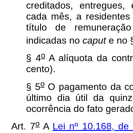
creditados, entregues
cada mês, a residentes 
título de remuneração
indicadas no
caput
e no 
o
§ 4
A alíquota da cont
cento).
o
§ 5
O pagamento da con
último dia útil da qu
ocorrência do fato gerado
o
Art. 7
A
Lei nº 10.168, de