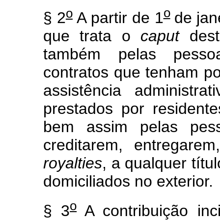
o
o
§ 2
A partir de 1
de jan
que trata o
caput
dest
também pelas pessoas
contratos que tenham por
assistência administr
prestados por residente
bem assim pelas pess
creditarem, entregare
royalties
, a qualquer títu
domiciliados no exterior.
o
§ 3
A contribuição inc