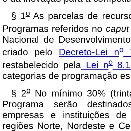
o
§ 1
As parcelas de recurs
Programas referidos no
capu
Nacional de Desenvolvimento
o
criado pelo
Decreto-Lei n
7
o
restabelecido pela
Lei n
8.1
categorias de programação esp
o
§ 2
No mínimo 30% (trinta
Programa serão destinado
empresas e instituições de
regiões Norte, Nordeste e Cen