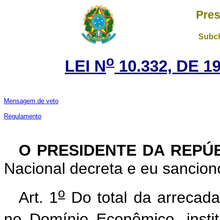
Pres
Subch
o
LEI N
10.332, DE 
Mensagem de veto
Regulamento
O PRESIDENTE DA REPÚ
Nacional decreta e eu sanciono
o
Art. 1
Do total da arrecada
no Domínio Econômico, insti