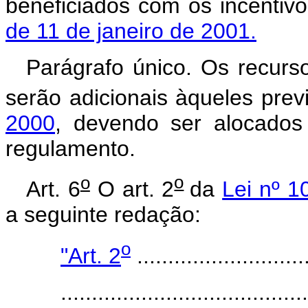
beneficiados com os incentivo
de 11 de janeiro de 2001.
Parágrafo único. Os recurs
serão adicionais àqueles prev
2000
, devendo ser alocado
regulamento.
o
o
Art. 6
O art. 2
da
Lei nº 1
a seguinte redação:
o
"Art. 2
............................
........................................