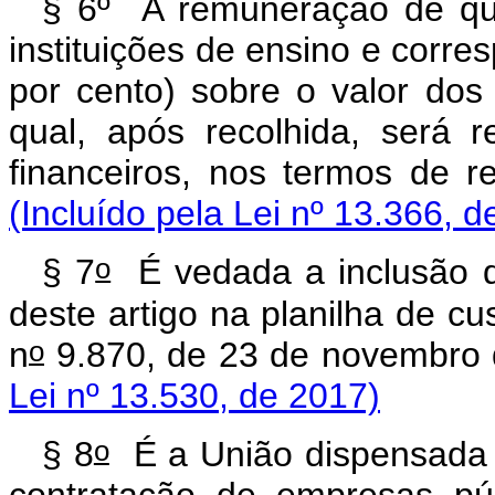
§ 6º A remuneração de qu
instituições de ensino e corr
por cento) sobre o valor dos
qual, após recolhida, será 
financeiros, nos termos 
(Incluído pela Lei nº 13.366, d
o
§ 7
É vedada a inclusão d
deste artigo na planilha de cu
o
n
9.870, de 23 de novem
Lei nº 13.530, de 2017)
o
§ 8
É a União dispensada d