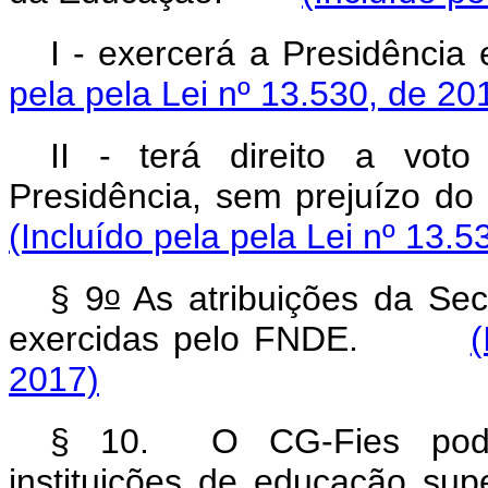
I - exercerá a Presidênc
pela pela Lei nº 13.530, de 20
II - terá direito a vot
Presidência, sem prejuízo do
(Incluído pela pela Lei nº 13.5
o
§ 9
As atribuições da Sec
exercidas pelo FNDE.
(
2017)
§ 10. O CG-Fies poder
instituições de educação sup