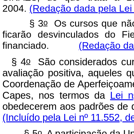
2004.
(Redação dada pela Lei 
o
§ 3
Os cursos que não 
ficarão desvinculados do F
financiado.
(Redação dad
o
§ 4
São considerados cur
avaliação positiva, aqueles 
Coordenação de Aperfeiçoame
Capes, nos termos da
Lei n
obedecerem aos padrões d
(Incluído pela Lei nº 11.552, d
o
§ 5
A participação da Un