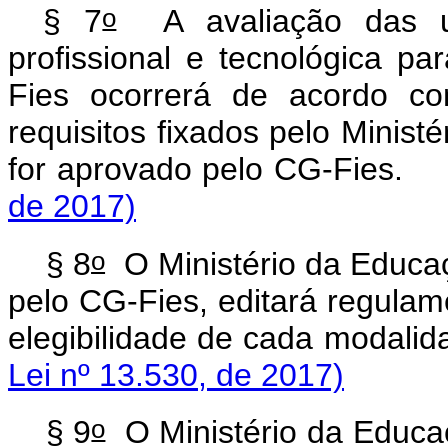
o
§ 7
A avaliação das u
profissional e tecnológica pa
Fies ocorrerá de acordo co
requisitos fixados pelo Minis
for aprovado pelo CG-Fies
de 2017)
o
§ 8
O Ministério da Educaç
pelo CG-Fies, editará regulame
elegibilidade de cada moda
Lei nº 13.530, de 2017)
o
§ 9
O Ministério da Educaçã