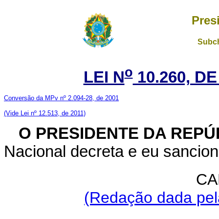
Pres
Subch
o
LEI N
10.260, DE
Conversão da MPv nº 2.094-28, de 2001
(V
ide Lei nº 12.513, de 2011)
O PRESIDENTE DA REPÚ
Nacional decreta e eu sancion
CA
(Redação dada pela