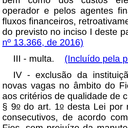
bem como dos custos efeti
operador e pelos agentes fi
fluxos financeiros, retroativam
do previsto no inciso I dest
nº 13.366, de 2016)
III - multa.
(Incluído pela 
IV - exclusão da institui
novas vagas no âmbito do Fi
aos critérios de qualidade de c
o
o
§ 9
do art. 1
desta Lei por m
consecutivos, de acordo com
Fies, sem prejuízo da manute