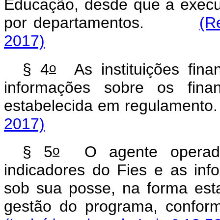
Educação, desde que a execu
por departamentos.
(R
2017)
o
§ 4
As instituições finan
informações sobre os fina
estabelecida em regulame
2017)
o
§ 5
O agente operador 
indicadores do Fies e as inf
sob sua posse, na forma est
gestão do programa, conf