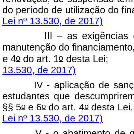
do período de utilização do
Lei nº 13.530, de 2017)
III – as exigências de
manutenção do financiamento,
o
o
e 4
do art. 1
desta 
13.530, de 2017)
IV - aplicação de sanções 
estudantes que descumprirem
o
o
o
§§ 5
e 6
do art. 4
des
Lei nº 13.530, de 2017)
V - o abatimento de q