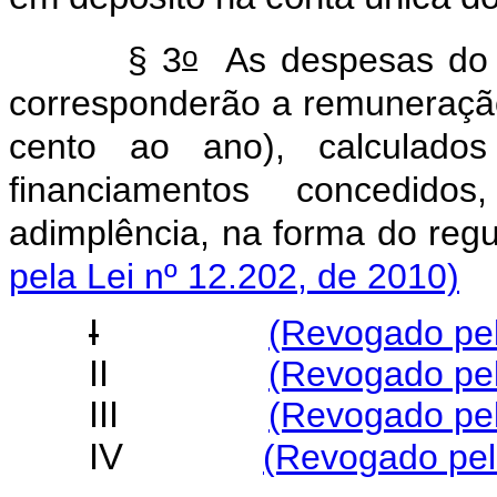
o
§ 3
As despesas do F
corresponderão a remuneração
cento ao ano), calculado
financiamentos concedid
adimplência, na forma d
pela Lei nº 12.202, de 2010)
I
(Revogado pel
II
(Revogado pel
III
(Revogado pel
IV
(Revogado pel