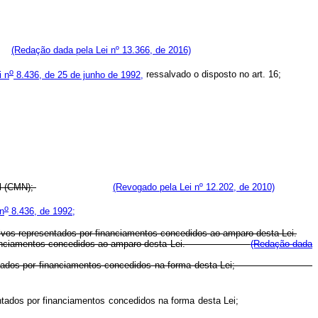
es;
(Redação dada pela Lei nº 13.366, de 2016)
o
i n
8.436, de 25 de junho de 1992,
ressalvado o disposto no art. 16;
al (CMN);
(Revogado pela Lei nº 12.202, de 2010)
o
 n
8.436, de 1992;
s ativos representados por financiamentos concedidos ao amparo desta Lei.
ntados por financiamentos concedidos ao amparo desta Lei.
(Redação dada
ativos representados por financiamentos concedidos na forma desta Lei;
 ativos representados por financiamentos concedidos na forma desta Lei;