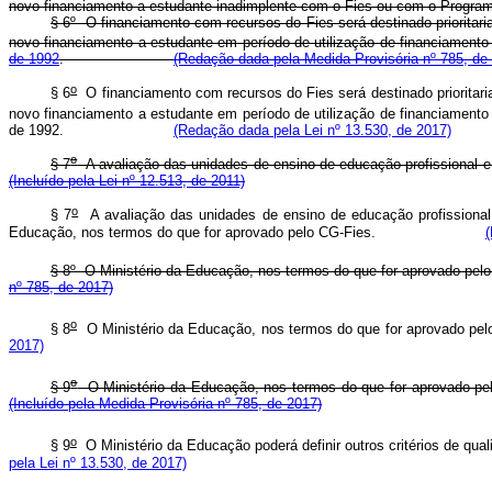
novo financiamento a estudante inadimplente com o Fies ou com o Program
§ 6º O financiamento com recursos do Fies será destinado prioritar
novo financiamento a estudante em período de utilização de financiamento 
de 1992
.
(Redação dada pela Medida Provisória nº 785, de
o
§ 6
O financiamento com recursos do Fies será destinado prioritari
novo financiamento a estudante em período de utilização de financiamento 
de 1992.
(Redação dada pela Lei nº 13.530, de 2017)
o
§ 7
A avaliação das unidades de ensino de educação profissiona
(Incluído pela Lei nº 12.513, de 2011)
o
§ 7
A avaliação das unidades de ensino de educação profissional e
Educação, nos termos do que for aprovado pelo CG-Fies.
§ 8º O Ministério da Educação, nos termos do que for aprovado
nº 785, de 2017)
o
§ 8
O Ministério da Educação, nos termos do que for aprovado 
2017)
o
§ 9
O Ministério da Educação, nos termos do que for aprovado
(Incluído pela Medida Provisória nº 785, de 2017)
o
§ 9
O Ministério da Educação poderá definir outros critérios de
pela Lei nº 13.530, de 2017)