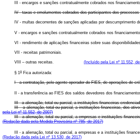
III - encargos e sanções contratualmente cobrados nos financiament
IV - taxas e emolumentos cobrados dos participantes dos processos 
IV - multas decorrentes de sanções aplicadas por descumprim
V - encargos e sanções contratualmente cobrados nos financiamento
VI - rendimento de aplicações financeiras sobre suas disponibilidades
VII - receitas patrimoniais.
VIII – outras receitas.
(Incluído pela Lei nº 11.552, de
o
§ 1
Fica autorizada:
I - a contratação, pelo agente operador do FIES, de operações de cr
II - a transferência ao FIES dos saldos devedores dos financiament
III - a alienação, total ou parcial, a instituições financeiras crede
III – a alienação, total ou parcial, a instituições financeiras,
pela Lei nº 11.552, de 2007)
III - a alienação, total ou parcial, a empresas e instituições 
(Redação dada pela Medida Provisória nº 785, de 2017)
III - a alienação, total ou parcial, a empresas e a instituições
(Redação dada pela Lei nº 13.530, de 2017)