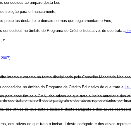
os concedidos ao amparo desta Lei;
de seleção para o financiamento;
ento dos preceitos desta Lei e demais normas que regulamentam o Fi
s concedidos no âmbito do Programa de Crédito Educativo, de que trata a
Le
; e
 2007).
édito interno e externo na forma disciplinada pelo Conselho Monetário Nacion
os concedidos no âmbito do Programa de Crédito Educativo de que trata a
Lei
nciadas para esse fim pelo CMN, dos ativos de que trata o inciso anterior e do
 dos ativos de que trata o inciso II deste parágrafo e dos ativos represe
financeiras, dos ativos de que trata o inciso II deste parágrafo e dos 
 financeiras, dos ativos de que trata o inciso II deste parágrafo e dos