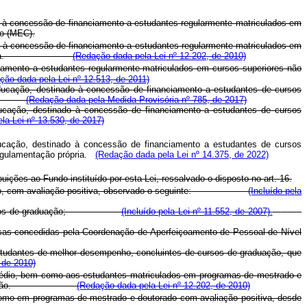
do à concessão de financiamento a estudantes regularmente matriculados em
ão (MEC).
do à concessão de financiamento a estudantes regularmente matriculados em
entação própria.
(Redação dada pela Lei nº 12.202, de 2010)
ciamento a estudantes regularmente matriculados em cursos superiores não
ção dada pela Lei nº 12.513, de 2011)
 Educação, destinado à concessão de financiamento a estudantes de cursos
ópria.
(Redação dada pela Medida Provisória nº 785, de 2017)
Educação, destinado à concessão de financiamento a estudantes de cursos
la Lei nº 13.530, de 2017)
Educação, destinado à concessão de financiamento a estudantes de cursos
 regulamentação própria.
(Redação dada pela Lei nº 14.375, de 2022)
uições ao Fundo instituído por esta Lei, ressalvado o disposto no art. 16.
outorado, com avaliação positiva, observado o seguinte:
(Incluído pela
nos dos cursos de graduação;
(Incluído pela Lei nº 11.552, de 2007).
sas concedidas pela Coordenação de Aperfeiçoamento de Pessoal de Nível
studantes de melhor desempenho, concluintes de cursos de graduação, que
 de 2010)
l médio, bem como aos estudantes matriculados em programas de mestrado e
sos de graduação.
(Redação dada pela Lei nº 12.202, de 2010)
 como em programas de mestrado e doutorado com avaliação positiva, desde