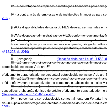
IV - a contratação de empresas e instituições financeiras para s
IV - a contratação de empresas e de instituições financeiras p
2017)
o
§ 2
As disponibilidades de caixa do FIES deverão ser mantidas em d
o
§ 3
As despesas administrativas do FIES, conforme regulamentaçã
o
§ 3
As despesas do Fies com o agente operador e os agente
I - até zero vírgula dois por cento ao ano ao agente operador, pela gestão do Fund
I – do agente operador pelos serviços prestados, estabelec
nº 12.202, de 2010)
II - até zero vírgula três por cento ao ano ao agente operador, pela 
II – (revogado);
(Redação dada pela Lei nº 11.552, d
III - até um vírgula cinco por cento ao ano aos agentes financeiros
o
estabelecido no inciso V do art. 5
.
III - até um vírgula cinco por cento ao ano aos agentes financeiros
efetivamente caracterizado, no percentual estabelecido no inciso V do art. 
III - até 1,5% (um vírgula cinco por cento) ao ano aos agentes fina
crédito efetivamente caracterizado, no percentual estabelecido no inciso V d
III – até 1,5% a.a. (um inteiro e cinco décimos por cento ao ano)
concedidos e absorção do risco de crédito efetivamente caracterizado, no 
(Revogado pela Lei nº 12.202, de 2010)
IV -
- percentual a ser estabelecido semestralmente em Portaria Inte
de 2006 pela administração dos créditos e absorção do risco de crédito efe
2006).