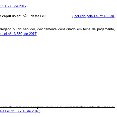
nº 13.530, de 2017)
o
do
caput
do art. 5
-C desta Lei;
(Incluído pela Lei nº 13.530,
mpregado ou do servidor, devidamente consignado em folha de pagamento,
la Lei nº 13.530, de 2017)
ecursos de premiação não procurados pelos contemplados dentro do prazo de
la Lei nº 13.756, de 2018)