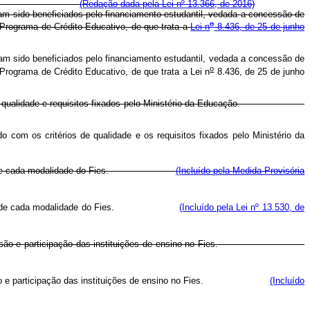
.
(Redação dada pela Lei nº 13.366, de 2016)
am sido beneficiados pelo financiamento estudantil, vedada a concessão de
o
 Programa de Crédito Educativo, de que trata a
Lei n
8.436, de 25 de junho
am sido beneficiados pelo financiamento estudantil, vedada a concessão de
o
Programa de Crédito Educativo, de que trata a Lei n
8.436, de 25 de junho
térios de qualidade e requisitos fixados pelo Ministério da Educação.
 com os critérios de qualidade e os requisitos fixados pelo Ministério da
legibilidade de cada modalidade do Fies.
(Incluído pela Medida Provisória
legibilidade de cada modalidade do Fies.
(Incluído pela Lei nº 13.530, de
itos para adesão e participação das instituições de ensino no Fies.
para adesão e participação das instituições de ensino no Fies.
(Incluído