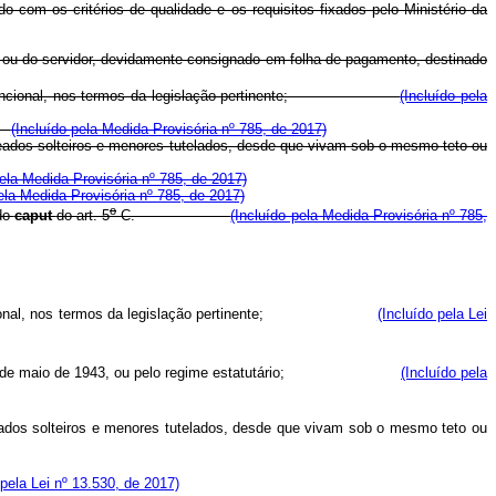
 com os critérios de qualidade e os requisitos fixados pelo Ministério da
o ou do servidor, devidamente consignado em folha de pagamento, destinado
atício ou funcional, nos termos da legislação pertinente;
(Incluído pela
o;
(Incluído pela Medida Provisória nº 785, de 2017)
enteados solteiros e menores tutelados, desde que vivam sob o mesmo teto ou
pela Medida Provisória nº 785, de 2017)
ela Medida Provisória nº 785, de 2017)
o
 do
caput
do art. 5
-C.
(Incluído pela Medida Provisória nº 785,
cio ou funcional, nos termos da legislação pertinente;
(Incluído pela Lei
de maio de 1943, ou pelo regime estatutário;
(Incluído pela
nteados solteiros e menores tutelados, desde que vivam sob o mesmo teto ou
 pela Lei nº 13.530, de 2017)