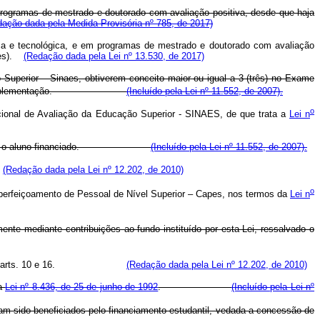
programas de mestrado e doutorado com avaliação positiva, desde que haja
dação dada pela Medida Provisória nº 785, de 2017)
ica e tecnológica, e em programas de mestrado e doutorado com avaliação
Fies).
(Redação dada pela Lei nº 13.530, de 2017)
uperior – Sinaes, obtiverem conceito maior ou igual a 3 (três) no Exame
m a sua implementação.
(Incluído pela Lei nº 11.552, de 2007).
o
cional de Avaliação da Educação Superior - SINAES, de que trata a
Lei n
rejuízo para o aluno financiado.
(Incluído pela Lei nº 11.552, de 2007).
.
(Redação dada pela Lei nº 12.202, de 2010)
o
perfeiçoamento de Pessoal de Nível Superior – Capes, nos termos da
Lei n
ente mediante contribuições ao fundo instituído por esta Lei, ressalvado o
disposto nos arts. 10 e 16.
(Redação dada pela Lei nº 12.202, de 2010)
 a
Lei nº 8.436, de 25 de junho de 1992
.
(Incluído pela Lei nº
am sido beneficiados pelo financiamento estudantil, vedada a concessão de