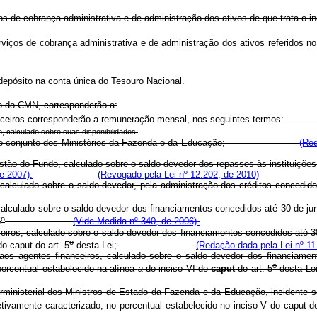
erviços de cobrança administrativa e de administração dos ativos de que
ara serviços de cobrança administrativa e de administração dos ativos
epósito na conta única do Tesouro Nacional.
o do CMN, corresponderão a:
s financeiros corresponderão a remuneração mensal, nos seguinte
o, calculado sobre suas disponibilidades;
ida em ato conjunto dos Ministérios da Fazenda e da Educação;
(Red
gestão do Fundo, calculado sobre o saldo devedor dos repasses às instituições
e 2007).
(Revogado pela Lei nº 12.202, de 2010)
, calculado sobre o saldo devedor, pela administração dos créditos concedid
, calculado sobre o saldo devedor dos financiamentos concedidos até 30 de ju
o
5
.
(Vide Medida nº 340, de 2006).
nceiros, calculado sobre o saldo devedor dos financiamentos concedidos até 
o
o caput do art. 5
desta Lei;
(Redação dada pela Lei nº 11
 aos agentes financeiros, calculado sobre o saldo devedor dos financiame
o
percentual estabelecido na alínea
a
do inciso VI do
caput
do art. 5
des
rministerial dos Ministros de Estado da Fazenda e da Educação, incidente s
tivamente caracterizado, no percentual estabelecido no inciso V do caput do