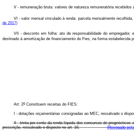
V - remuneração bruta: valores de natureza remuneratória rec
VI - valor mensal vinculado à renda: parcela mensalmente recolhida, 
de 2017)
VII - desconto em folha: ato de responsabilidade do empregador,
destinado à amortização de financiamento do Fies, na forma estabelecida pela
o
Art. 2
Constituem receitas do FIES:
I - dotações orçamentárias consignadas ao MEC, ressalvado o dispos
II - trinta por cento da renda líquida dos concursos de prognóstic
prescrição, ressalvado o disposto no art. 16;
(Revogado pela