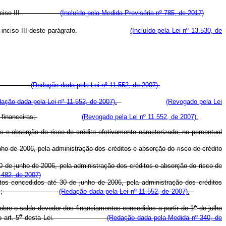
 trata o inciso III.
(Incluído pela Medida Provisória nº 785, de 2017)
 referidos no inciso III deste parágrafo.
(Incluído pela Lei nº 13.530, de
s termos:
(Redação dada pela Lei nº 11.552, de 2007).
ação dada pela Lei nº 11.552, de 2007).
(Revogado pela Lei
 financeiras;
(Revogado pela Lei nº 11.552, de 2007).
os e absorção do risco de crédito efetivamente caracterizado, no percentual
nho de 2006, pela administração dos créditos e absorção do risco de crédito
30 de junho de 2006, pela administração dos créditos e absorção do risco de
.482, de 2007)
ntos concedidos até 30 de junho de 2006, pela administração dos créditos
ta Lei;
(Redação dada pela Lei nº 11.552, de 2007).
o
obre o saldo devedor dos financiamentos concedidos a partir de 1
de julho
o
 art. 5
desta Lei.
(Redação dada pela Medida nº 340, de