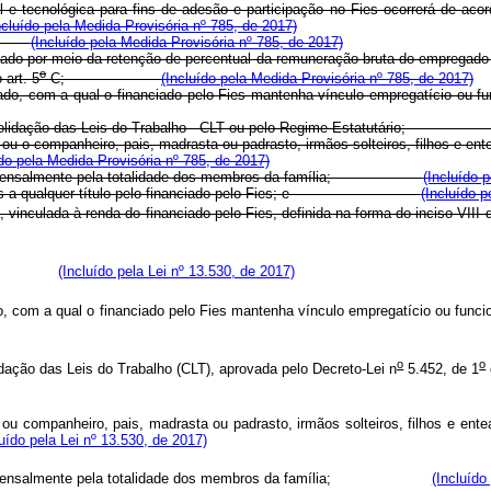
e tecnológica para fins de adesão e participação no Fies ocorrerá de acordo
ncluído pela Medida Provisória nº 785, de 2017)
(Incluído pela Medida Provisória nº 785, de 2017)
tivado por meio da retenção de percentual da remuneração bruta do empregad
o
 art. 5
-C;
(Incluído pela Medida Provisória nº 785, de 2017)
 ou privado, com a qual o financiado pelo Fies mantenha vínculo empreg
da Consolidação das Leis do Trabalho - CLT ou pelo Regime Estatutári
ge ou o companheiro, pais, madrasta ou padrasto, irmãos solteiros, filhos e 
ído pela Medida Provisória nº 785, de 2017)
eridos mensalmente pela totalidade dos membros da família;
(Incluído 
 recebidos a qualquer título pelo financiado pelo Fies; e
(Incluído p
, vinculada à renda do financiado pelo Fies, definida na forma do inciso VIII
era-se:
(Incluído pela Lei nº 13.530, de 2017)
u privado, com a qual o financiado pelo Fies mantenha vínculo empregatí
o
o
idação das Leis do Trabalho (CLT), aprovada pelo Decreto-Lei n
5.452, de 1
ge ou companheiro, pais, madrasta ou padrasto, irmãos solteiros, filhos e e
luído pela Lei nº 13.530, de 2017)
eridos mensalmente pela totalidade dos membros da família;
(Incluído