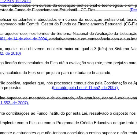
 12.513, de 2011)
ntes matriculados em cursos da educação profissional e tecnológica, e em 
 Comitê Gestor do Fundo de Financiamento Estudantil - CG-Fies.
(Re
neficiar estudantes matriculados em cursos da educação profissional, técn
for aprovado pelo Comitê Gestor do Fundo de Financiamento Estudantil (CG-
, aqueles que, nos termos do Sistema Nacional de Avaliação da Educação S
61, de 14 de abril de 2004,
gradativamente e em consonância co
 aqueles que obtiverem conceito maior ou igual a 3 (três) no Sistema Na
02, de 2010)
tigo ficarão desvinculados do Fies até a avaliação seguinte, sem p
desvinculados do Fies sem prejuízo para o estudante financiado
ão positiva, aqueles que, nos processos conduzidos pela Coordenação de A
ade por ela propostos.
(Incluído pela Lei nº 11.552, de 2007).
o superior, de mestrado e de doutorado, não gratuitos, dar-se-á exclusivam
11.552, de 2007).
ediante contribuições ao Fundo instituído por esta Lei, ressalvado o 
implente com o Fies ou com o Programa de Crédito Educativo de que trata
amente a estudantes que não tenham concluído o ensino superior e não tenh