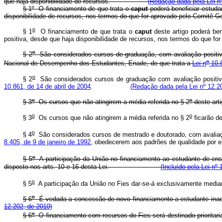
que haja disponibilidade de recursos.
(Redação dada pela Lei nº
§ 1º O financiamento de que trata o
caput
poderá beneficiar estuda
disponibilidade de recursos, nos termos do que for aprovado pelo
o
§ 1
O financiamento de que trata o
caput
deste artigo poderá be
positiva, desde que haja disponibilidade de recursos, nos termos do que 
o
§ 2
São considerados cursos de graduação, com avaliação positiva
o
Nacional de Desempenho dos Estudantes, Enade, de que trata a
Lei n
10.8
o
§ 2
São considerados cursos de graduação com avaliação positiva,
10.861, de 14 de abril de 2004
.
(Redação dada pela Lei nº 12.2
o
o
§ 3
Os cursos que não atingirem a média referida no § 2
deste ar
o
o
§ 3
Os cursos que não atingirem a média referida no § 2
ficarão 
o
§ 4
São considerados cursos de mestrado e doutorado, com avaliaç
8.405, de 9 de janeiro de 1992
, obedecerem aos padrões de qualid
o
§ 5
A participação da União no financiamento ao estudante de ensin
disposto nos arts. 10 e 16 desta Lei.
(Incluído pela Lei nº 
o
§ 5
A participação da União no Fies dar-se-á exclusivamente m
o
§ 6
É vedada a concessão de novo financiamento a estudante inad
12.202, de 2010)
o
§ 6
O financiamento com recursos do Fies será destinado prioritari