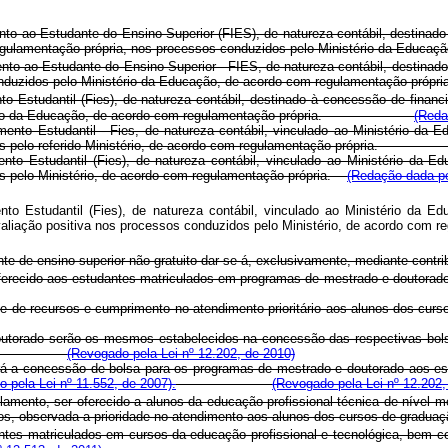
ento ao Estudante do Ensino Superior (FIES), de natureza contábil, destina
regulamentação própria, nos processos conduzidos pelo Ministério da Educaç
ento ao Estudante do Ensino Superior - FIES, de natureza contábil, destina
essos conduzidos pelo Ministério da Educação, de acordo com regulam
o Estudantil (Fies), de natureza contábil, destinado à concessão de finan
 Ministério da Educação, de acordo com regulamentação própria.
(Reda
amento Estudantil - Fies, de natureza contábil, vinculado ao Ministério da
onduzidos pelo referido Ministério, de acordo com regulamentação pr
ento Estudantil (Fies), de natureza contábil, vinculado ao Ministério da 
os pelo Ministério, de acordo com regulamentação própria.
(Redação dada pe
ento Estudantil (Fies), de natureza contábil, vinculado ao Ministério da 
avaliação positiva nos processos conduzidos pelo Ministério, de acordo com
te de ensino superior não gratuito dar-se-á, exclusivamente, mediante contrib
r oferecido aos estudantes matriculados em programas de mestrado e d
ilidade de recursos e cumprimento no atendimento prioritário aos alu
doutorado serão os mesmos estabelecidos na concessão das respectivas bol
(Revogado pela Lei nº 12.202, de 2010)
rá a concessão de bolsa para os programas de mestrado e doutorado aos e
do pela Lei nº 11.552, de 2007).
(Revogado pela Lei nº 12.202,
lamento, ser oferecido a alunos da educação profissional técnica de níve
e recursos, observada a prioridade no atendimento aos alunos dos cur
antes matriculados em cursos da educação profissional e tecnológica, bem