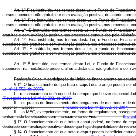
o
Art. 1
Fica instituído, nos termos desta Lei, o Fundo de Financiam
cursos superiores não gratuitos e com avaliação positiva, de acordo com 
o
Art. 1
Fica instituído, nos termos desta Lei, o Fundo de Financiam
cursos superiores não gratuitos e com avaliação positiva nos proc
o
Art. 1
É instituído, nos termos desta Lei, o Fundo de Financiament
gratuitos e com avaliação positiva nos processos conduzidos pelo
Art. 1º Fica instituído, nos termos desta Lei, o Fundo de Financi
superiores não gratuitos e com avaliação positiva nos processos c
Art. 1º É instituído, nos termos desta Lei, o Fundo de Financiam
superiores não gratuitos e com avaliação positiva nos processos conduzid
Art. 1º É instituído, nos termos desta Lei, o Fundo de Financiam
superiores, na modalidade presencial ou a distância, não gratuitos e com 
Parágrafo único. A participação da União no financiamento ao estudan
o
§ 1
O financiamento de que trata o
caput
deste artigo poderá se
Lei nº 11.552, de 2007).
I – o financiamento será concedido sempre que houver disponib
(Revogado pela Lei nº 12.202, de 2010)
II – os prazos de financiamento dos programas de mestrado e de 
Superior – Capes;
(Incluído pela Lei nº 11.552, de 2007).
III – o MEC, excepcionalmente, na forma do regulamento, assegura
tenham sido beneficiados com financiamento do Fies.
(Incluí
o
§ 1
O financiamento de que trata o
caput
poderá, na forma do regu
doutorado com avaliação positiva, desde que haja disponibilidade d
o
§ 1
O financiamento de que trata o
caput
poderá beneficiar estud