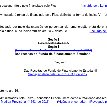
ebidos a qualquer título pelo financiado pelo Fies;
(Incluído pela Lei 
vinculada à renda do financiado pelo Fies, definida na forma do inciso VIII 
 efetivado por meio da retenção de percentual da remuneração bruta do e
o
 alínea “a” do inciso VIII do art. 5
-C desta Lei.
(Incluído pe
Seção I
Das receitas do FIES
Seção I
(Redação dada pela Medida Provisória nº 785, de 2017)
Das receitas do Fundo de Financiamento Estudantil
Seção I
Das Receitas do Fundo de Financiamento Estudantil
(Redação dada pela Lei nº 13.530, de 2017)
to no art. 16;
os administrados pela Caixa Econômica Federal, bem como a totalidade dos r
 Medida Provisória nº 841, de 2018)
(
Vigência encerrada
)
(Revogado pe