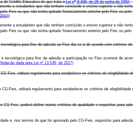
o
a de Crédito Educativo de que trata a
Lei n
8.436, de 25 de junho de 1992
iamente a estudantes que não tenham concluído o ensino superior e não tenh
pelo Fies ou que não tenha quitado financiamento anterior pelo Fies ou pelo
 2017)
amente a estudantes que não tenham concluído o ensino superior e não tenh
pelo Fies ou que não tenha quitado financiamento anterior pelo Fies ou pelo 
l e tecnológica para fins de adesão ao Fies dar-se-á de acordo com cri
 tecnológica para fins de adesão e participação no Fies ocorrerá de acordo
(Redação dada pela Lei nº 13.530, de 2017)
 pelo CG-Fies, editará regulamento para estabelecer os critérios de e
pelo CG-Fies, editará regulamento para estabelecer os critérios de e
 pelo CG-Fies, poderá definir outros critérios de qualidade e requis
 qualidade e, nos termos do que for aprovado pelo CG-Fies, requisitos 