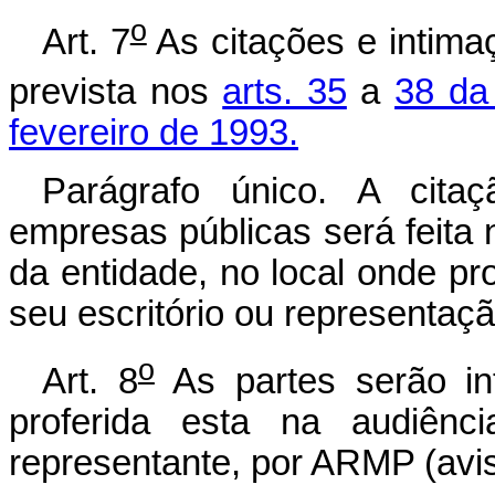
o
Art. 7
As citações e intima
prevista nos
arts. 35
a
38 da
fevereiro de 1993.
Parágrafo único. A cita
empresas públicas será feita
da entidade, no local onde pr
seu escritório ou representaç
o
Art. 8
As partes serão in
proferida esta na audiênc
representante, por ARMP (avi