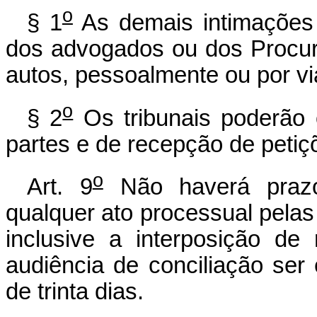
o
§ 1
As demais intimações 
dos advogados ou dos Procur
autos, pessoalmente ou por vi
o
§ 2
Os tribunais poderão 
partes e de recepção de petiçõ
o
Art. 9
Não haverá prazo 
qualquer ato processual pelas 
inclusive a interposição de
audiência de conciliação se
de trinta dias.