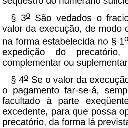
seqüestro do numerário sufici
o
§ 3
São vedados o fracio
valor da execução, de modo 
na forma estabelecida no § 1
expedição do precatório
complementar ou suplementar 
o
§ 4
Se o valor da execução 
o pagamento far-se-á, semp
facultado à parte exeqüent
excedente, para que possa o
precatório, da forma lá previst