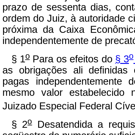
prazo de sessenta dias, cont
ordem do Juiz, à autoridade c
próxima da Caixa Econômica
independentemente de precató
o
o
§ 1
Para os efeitos do
§ 3
as obrigações ali definida
pagas independentemente de
mesmo valor estabelecido 
Juizado Especial Federal Cível
o
§ 2
Desatendida a requisi