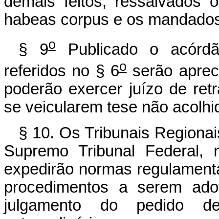
demais feitos, ressalvados
habeas corpus e os mandados
o
§ 9
Publicado o acórdão
o
referidos no § 6
serão aprec
poderão exercer juízo de retr
se veicularem tese não acolhid
§ 10. Os Tribunais Regionais
Supremo Tribunal Federal, 
expedirão normas regulament
procedimentos a serem ado
julgamento do pedido d