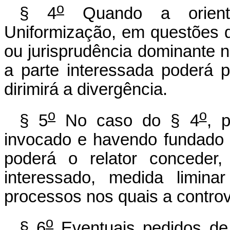
o
§ 4
Quando a orienta
Uniformização, em questões de
ou jurisprudência dominante n
a parte interessada poderá 
dirimirá a divergência.
o
o
§ 5
No caso do § 4
, p
invocado e havendo fundado r
poderá o relator conceder,
interessado, medida limin
processos nos quais a controv
o
§ 6
Eventuais pedidos de 