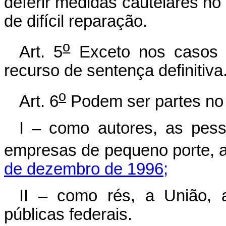
deferir medidas cautelares no
de difícil reparação.
o
Art. 5
Exceto nos casos d
recurso de sentença definitiva
o
Art. 6
Podem ser partes no 
I – como autores, as pess
empresas de pequeno porte, a
de dezembro de 1996;
II – como rés, a União, 
públicas federais.