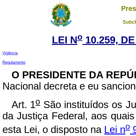
Pres
Subch
o
LEI N
10.259, DE
Vigência
Regulamento
O PRESIDENTE DA REPÚ
Nacional decreta e eu sancion
o
Art. 1
São instituídos os Ju
da Justiça Federal, aos quais
o
esta Lei, o disposto na
Lei n
9