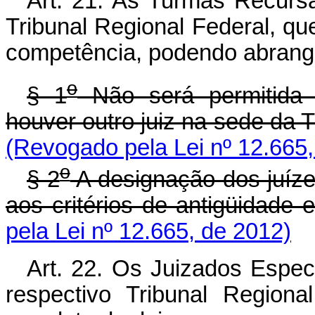
Art. 21. As Turmas Recursa
Tribunal Regional Federal, qu
competência, podendo abrang
o
§ 1
Não será permitida 
houver outro juiz na sede da 
(Revogado pela Lei nº 12.665,
o
§ 2
A designação dos juíz
aos critérios de antigüidade 
pela Lei nº 12.665, de 2012)
Art. 22. Os Juizados Espec
respectivo Tribunal Region