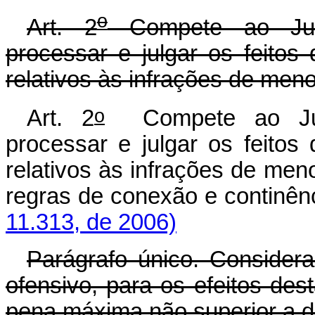
o
Art. 2
Compete ao Juiz
processar e julgar os feitos
relativos às infrações de meno
o
Art. 2
Compete ao Juiz
processar e julgar os feitos
relativos às infrações de meno
regras de conexão e cont
11.313, de 2006)
Parágrafo único. Consider
ofensivo, para os efeitos des
pena máxima não superior a do