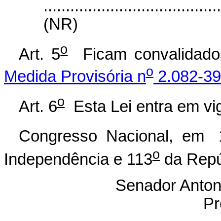
.......................................
(NR)
o
Art. 5
Ficam convalidados
o
Medida Provisória n
2.082-39
o
Art. 6
Esta Lei entra em vig
Congresso Nacional, em
o
Independência e 113
da Repú
Senador Anton
Pr