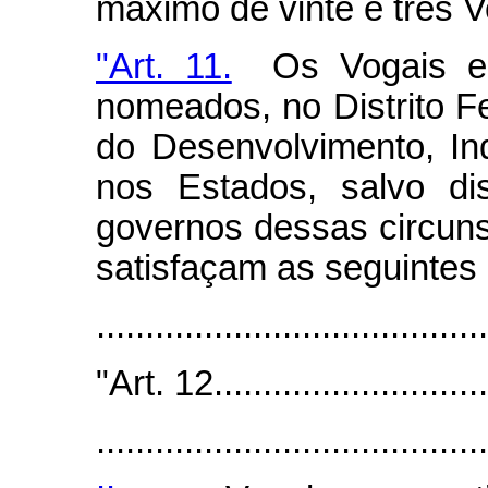
máximo de vinte e três V
"Art. 11.
Os Vogais e r
nomeados, no Distrito Fe
do Desenvolvimento, Ind
nos Estados, salvo di
governos dessas circunsc
satisfaçam as seguintes
......................................
"Art. 12..............................
........................................