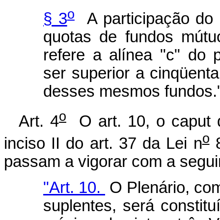
o
§ 3
A participação do 
quotas de fundos mútu
refere a alínea "c" do 
ser superior a cinqüenta
desses mesmos fundos.
o
Art. 4
O art. 10, o caput do
o
inciso II do art. 37 da Lei n
8
passam a vigorar com a segui
"Art. 10.
O Plenário, com
suplentes, será constit