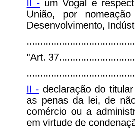
II -
um Vogal e respecti
União, por nomeação
Desenvolvimento, Indústr
......................................
"Art. 37..............................
........................................
II -
declaração do titular
as penas da lei, de nã
comércio ou a administ
em virtude de condenaçã