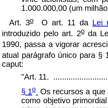
1.000.000,00 (um milhão 
o
Art. 3
O art. 11 da
Lei 
o
introduzido pelo art. 2
da Le
1990, passa a vigorar acresc
atual parágrafo único para § 
caput:
"Art. 11. ...........................
o
§ 1
Os recursos a que s
como objetivo primordia