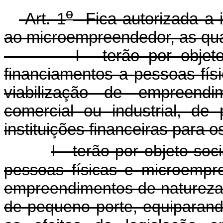
o
Art. 1
Fica autorizada a i
ao microempreendedor, as qua
I - terão por obje
financiamentos a pessoas fís
viabilização de empreendim
comercial ou industrial, de
instituições financeiras para o
I - terão por objeto so
pessoas físicas e microempre
empreendimentos de natureza pr
de pequeno porte, equiparando