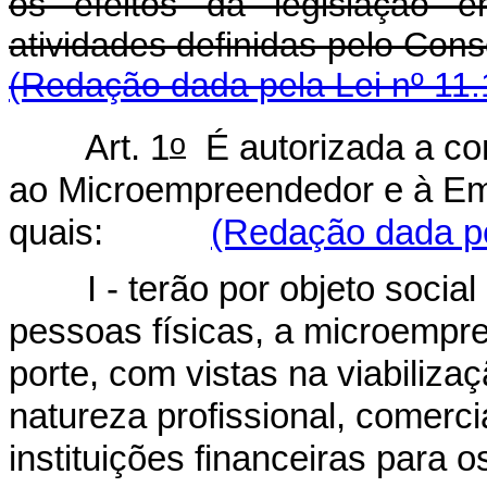
os efeitos da legislação e
atividades definidas pel
(Redação dada pela Lei nº 11.
o
Art. 1
É autorizada a con
ao Microempreendedor e à Em
quais:
(Redação dada pe
I - terão por objeto soci
pessoas físicas, a microemp
porte, com vistas na viabiliz
natureza profissional, comerci
instituições financeiras para o