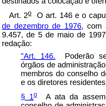
destinados à colocação e ofert
o
Art. 2
O art. 146 e o capu
de dezembro de 1976
, com 
9.457, de 5 de maio de 1997
redação:
"Art. 146.
Poderão ser
órgãos de administração
membros do conselho de
e os diretores residentes
o
§ 1
A ata da assembl
conselho de administraç