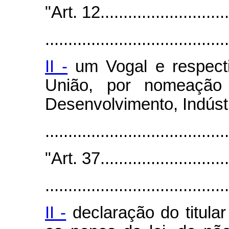
"Art. 12..............................
........................................
II -
um Vogal e respecti
União, por nomeação
Desenvolvimento, Indústr
......................................
"Art. 37..............................
........................................
II -
declaração do titular