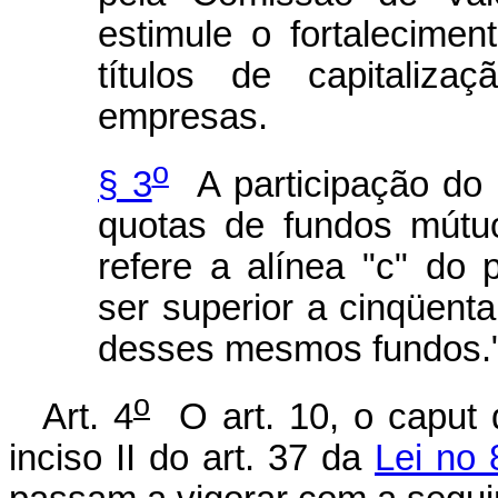
estimule o fortalecime
títulos de capitaliz
empresas.
o
§ 3
A participação do 
quotas de fundos mútu
refere a alínea "c" do 
ser superior a cinqüenta
desses mesmos fundos.
o
Art. 4
O art. 10, o caput do
inciso II do art. 37 da
Lei no