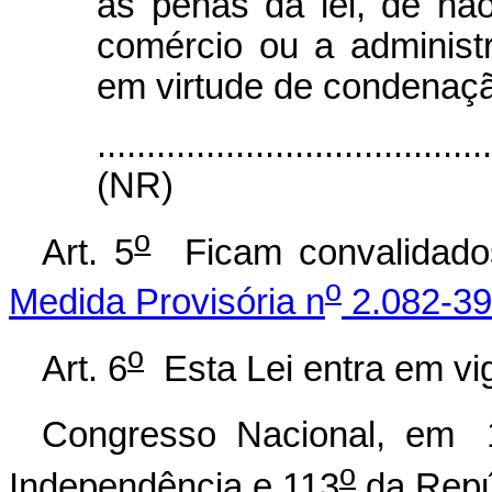
as penas da lei, de nã
comércio ou a administ
em virtude de condenaçã
.......................................
(NR)
o
Art. 5
Ficam convalidados
o
Medida Provisória n
2.082-39
o
Art. 6
Esta Lei entra em vig
Congresso Nacional, em
o
Independência e 113
da Repú